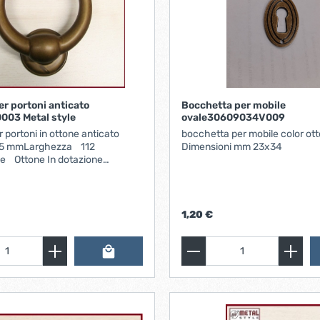
er portoni anticato
Bocchetta per mobile
003 Metal style
ovale30609034V009
 portoni in ottone anticato
bocchetta per mobile color ot
55 mmLarghezza 112
Dimensioni mm 23x34
e Ottone In dotazione
dadi per il fissaggio
1,20 €