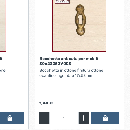
li
Bocchetta anticata per mobili
30623052V003
one
Bocchetta in ottone finitura ottone
oùantico ingombro 17x52 mm
1,40 €