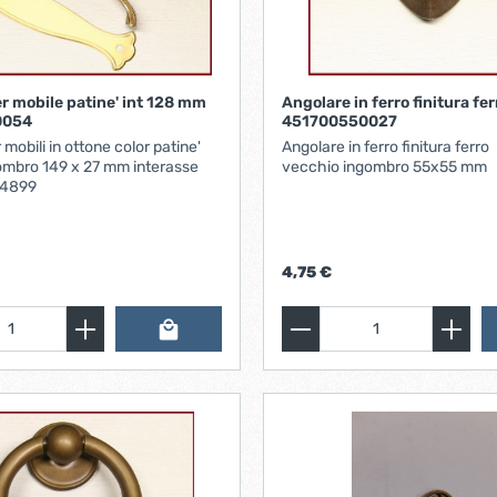
iere ferro forgiato
er mobile patine' int 128 mm
Angolare in ferro finitura fe
0054
451700550027
 mobili in ottone color patine'
Angolare in ferro finitura ferro
ro 149 x 27 mm interasse
vecchio ingombro 55x55 mm
4899
4,75 €
ti
Chiudiporta automatici