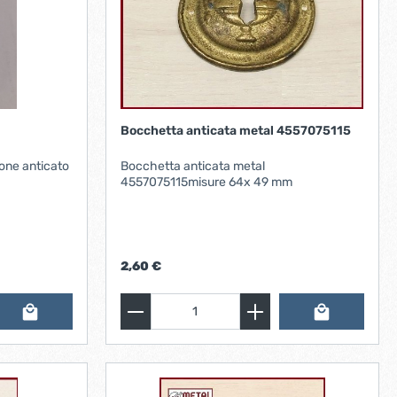
Bocchetta anticata metal 4557075115
tone anticato
Bocchetta anticata metal
4557075115misure 64x 49 mm
2,60 €