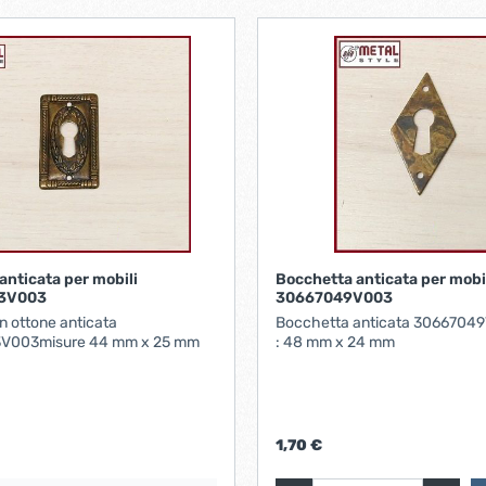
anticata per mobili
Bocchetta anticata per mobi
3V003
30667049V003
n ottone anticata
Bocchetta anticata 3066704
V003misure 44 mm x 25 mm
: 48 mm x 24 mm
1,70 €