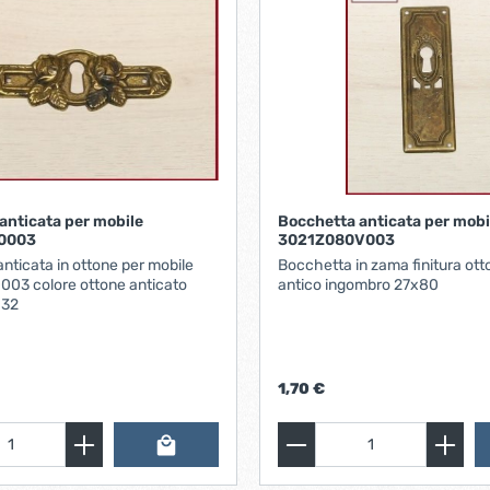
anticata per mobile
Bocchetta anticata per mobi
0003
3021Z080V003
nticata in ottone per mobile
Bocchetta in zama finitura ott
03 colore ottone anticato
antico ingombro 27x80
 32
1,70 €