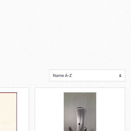
scorrevoli
Ferro forgiato maniglie etc.
Catenacci ferro forgiato
 libro
Maniglie ferro forgiato
Miscelatori
Maniglioni e battenti ferro forgiato
Maniglie classiche
rici
Maniglie moderne
Scopri di più
allo
Ferramenta per mobili
Serrature per mobili
Scolapiatti
Cestelli estraibili per cucine
Scopri di più
Cassette postali e bucalettere
Bucalettere
Cassette postali