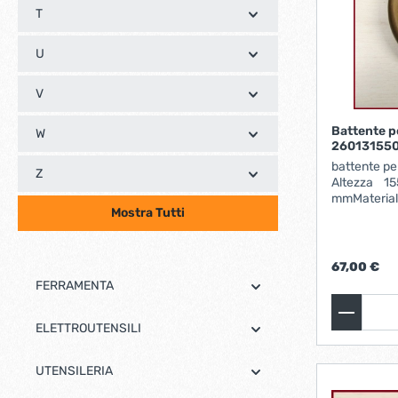
Moia
(15)
T
Morelli
(17)
U
mottura
(3)
V
multichimica
(5)
Battente p
W
260131550
battente per
Z
Altezza 1
mmMaterial
Mostra Tutti
bulloncini e 
67,00 €
FERRAMENTA
ELETTROUTENSILI
UTENSILERIA