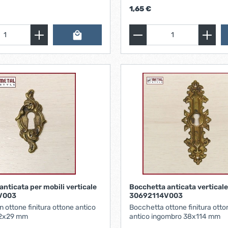
1,65 €
nticata per mobili verticale
Bocchetta anticata vertical
V003
30692114V003
n ottone finitura ottone antico
Bocchetta ottone finitura otto
62x29 mm
antico ingombro 38x114 mm