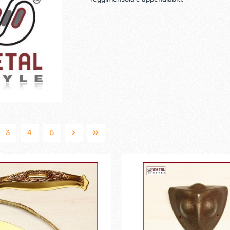
Ferramenta per porte 
Ferramenta per porte a
i per tv lcd-plasma
ci verticali
Pialle elettriche
e e caricabatterie per
Spazzole per motori elett
tensili
trabattelli
Lastrine e angolari in met
 portatili
Lastrine angolari
3
4
5
ttelli
Lastrine piane
Lastrine speciali
e
Ruote
ere per infissi
iere per mobili