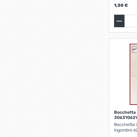
1,30 €
Bocchetta a
30631062
Bocchetta i
ingombro 