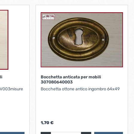
li
Bocchetta anticata per mobili
307080640003
9V003misure
Bocchetta ottone antico ingombro 64x49
1,70 €