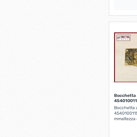
Bocchetta 
454010011
Bocchetta a
4540100115
mmaltezza