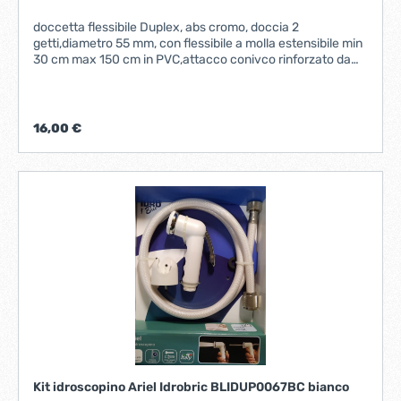
doccetta flessibile Duplex, abs cromo, doccia 2
getti,diametro 55 mm, con flessibile a molla estensibile min
30 cm max 150 cm in PVC,attacco conivco rinforzato da
1/2", supporto parete fisso, fisaggio con biadesivo 3M o
cviti e tasselli inclusi,deviatore con aeratore in ottone
M22x1 con riduzione M24x1.
16,00 €
Kit idroscopino Ariel Idrobric BLIDUP0067BC bianco