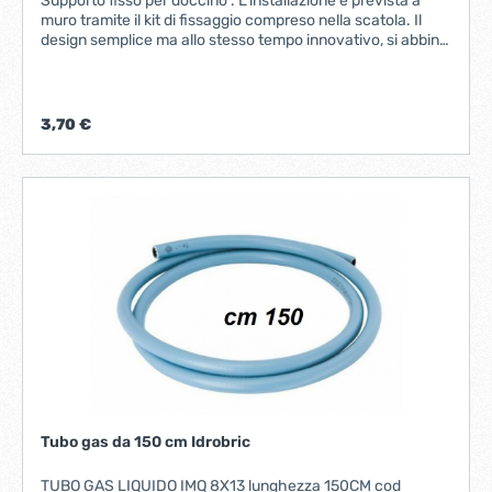
Supporto fisso per doccino . L'installazione è prevista a
muro tramite il kit di fissaggio compreso nella scatola. Il
design semplice ma allo stesso tempo innovativo, si abbina
perfettamente a qualsiasi tipologia di arredamento.
Idrobric grazie alla qualità dei propri prodotti e al prezzo
assolutamente competitivo è riuscita ad allargare la
propria rete commerciale dall'Italia in tutto il
3,70 €
mondo.Comprimimateriale in ABS finitura cromata lucida
Tubo gas da 150 cm Idrobric
TUBO GAS LIQUIDO IMQ 8X13 lunghezza 150CM cod