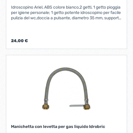
Idroscopino Ariel, ABS colore bianco,2 getti, 1 getto pioggia
per igiene personale; 1 getto potente idroscopino per facile
pulizia del wc,doccia a pulsante, diametro 35 mm, supporto
a parete fisso, flessibile in pvc retinato ad alta
resistenza, lunghezza 120 cm
24,00 €
Manichetta con levetta per gas liquido Idrobric