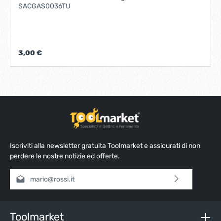
SACGAS0036TU
3,00 €
Iscriviti alla newsletter gratuita Toolmarket e assicurati di non
perdere le nostre notizie ed offerte.
Indirizzo e-mail*
Selezionando continua confermi di aver letto la nostra
informativa sulla protezione dei dati
e di aver accettato i
nostri
termini e condizioni generali
.
Toolmarket