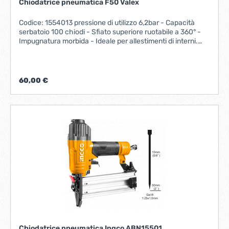
Chiodatrice pneumatica F50 Valex
Codice: 1554013 pressione di utilizzo 6,2bar - Capacità
serbatoio 100 chiodi - Sfiato superiore ruotabile a 360° -
Impugnatura morbida - Ideale per allestimenti di interni.
consumo aria l/min22,0tipo di attaccoRAPIDOcorpo
inALLUMINIOpalpatore di sicurezzaSIpeso netto kg1,4
60,00 €
Chiodatrice pneumatica Ingco ABN15501