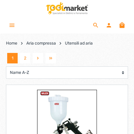
Home
Aria compressa
Utensili ad aria
1
2