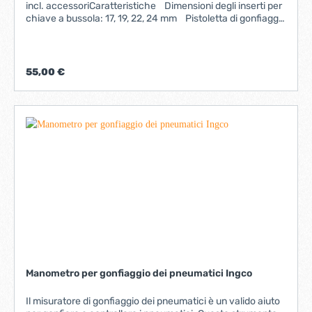
incl. accessoriCaratteristiche Dimensioni degli inserti per
chiave a bussola: 17, 19, 22, 24 mm Pistoletta di gonfiaggio
per pneumatici: da 0 a 8 bar.Incluso nella confezione1
avvitatore a percussione ad aria compressa 1 pistola di
soffiaggio corta1 pistoletta di gonfiaggio per pneumatici1 kit
di adattatori (1 ago per palloni, 1 camera d'aria)1 tubo di
55,00 €
prolunga in tessuto1 kit di inserti per chiave a bussola
Manometro per gonfiaggio dei pneumatici Ingco
Il misuratore di gonfiaggio dei pneumatici è un valido aiuto