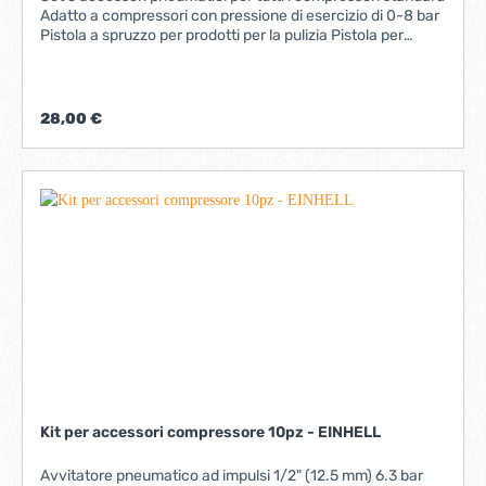
Adatto a compressori con pressione di esercizio di 0-8 bar
Pistola a spruzzo per prodotti per la pulizia Pistola per
verniciatura per l'applicazione di vernici e lacche Pistola ad
aria compressa per la pulizia di superfici di lavoro
Manometro per controllo pressione e gonfiaggio
pneumatici Tubo aria compressa di 4 metri con un diametro
28,00 €
interno di 6 mm Incl. innesto rapido per un cambio rapido
dell'utensile Dettagli tecniciDiametro interno del tubo
dell'aria compressa6 mmLunghezza del tubo dell'aria
compressa400 cmMateriale del tubo dell'aria
compressaPlasticaMax. pressione di esercizio8 bar
Kit per accessori compressore 10pz - EINHELL
Avvitatore pneumatico ad impulsi 1/2" (12.5 mm) 6.3 bar