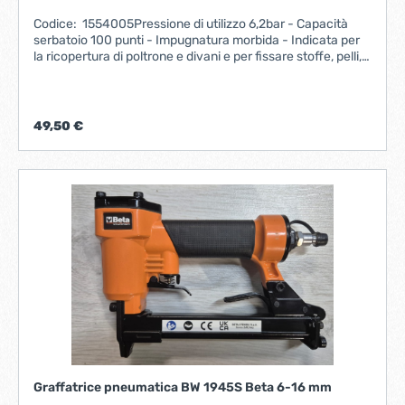
Codice: 1554005Pressione di utilizzo 6,2bar - Capacità
serbatoio 100 punti - Impugnatura morbida - Indicata per
la ricopertura di poltrone e divani e per fissare stoffe, pelli,
moquette e pannelli di legno leggeri. consumo aria l/min
6,5tipo di attacco RAPIDOcorpo in ALLUMINIOpalpatore
di sicurezza NOpeso netto kg 0,9montano graffe 80-8,
10 -12 e 14
49,50 €
Graffatrice pneumatica BW 1945S Beta 6-16 mm