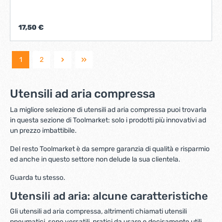
diverse applicazioni. Caratteristiche tecniche: Pressione
massima: 8,5 bar (120 PSI) Compatibile con connettori di
tipo Europa, USA, Nitto e Italia Codici Prodotto: Codice
17,50 €
TOTAL: TAT11601 Codice INECO: 4501800001 Questo
strumento è ideale per officine e fai-da-te, offrendo un
gonfiaggio sicuro e controllato.
1
2
Utensili ad aria compressa
La migliore selezione di utensili ad aria compressa puoi trovarla
in questa sezione di Toolmarket: solo i prodotti più innovativi ad
un prezzo imbattibile.
Del resto Toolmarket è da sempre garanzia di qualità e risparmio
ed anche in questo settore non delude la sua clientela.
Guarda tu stesso.
Utensili ad aria: alcune caratteristiche
Gli utensili ad aria compressa, altrimenti chiamati utensili
pneumatici, sono versatili, pratici da usare e decisamente utili.