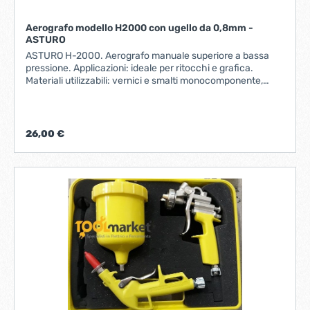
Aerografo modello H2000 con ugello da 0,8mm -
ASTURO
ASTURO H-2000. Aerografo manuale superiore a bassa
pressione. Applicazioni: ideale per ritocchi e grafica.
Materiali utilizzabili: vernici e smalti monocomponente,
tinte liquide, materiali doppio strato, tinte pastello, smalti
pesanti e monocomponente, tinte bicomponente, vernici a
base d´acqua. Caratteristiche: ago e ugello in acciaio inox,
regolazione fine di pressione aria. Peso corpo: 320 gr.
26,00 €
Consumo aria: 84 - 140 lt/min. Pressione esercizio: 2 bar.
Pressione massima: 5 bar. Capacità serbatoio: 125 cc.
Entrata aria: 1/4" M. Diametro ugelli: 0,8mm.