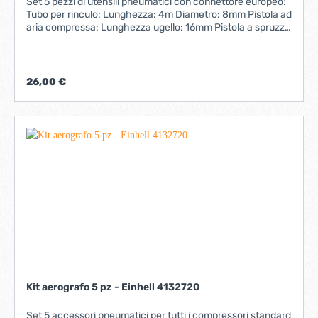
Set 5 pezzi di utensili pneumatici con connettore europeo:
Tubo per rinculo: Lunghezza: 4m Diametro: 8mm Pistola ad
aria compressa: Lunghezza ugello: 16mm Pistola a spruzzo
ad aria: Pressione dell'aria: 3-4 bar Capacità vernice:
600cc Larghezza ugello: 180mm-250mm Pistola per
lavaggio ad aria: Pressione di esercizio: 4bar Capacità
max: 750cc Pistola di gonfiaggio dei pneumatici ad aria:
26,00 €
Pressione massima: 12bar Imballato in scatola
Kit aerografo 5 pz - Einhell 4132720
Set 5 accessori pneumatici per tutti i compressori standard