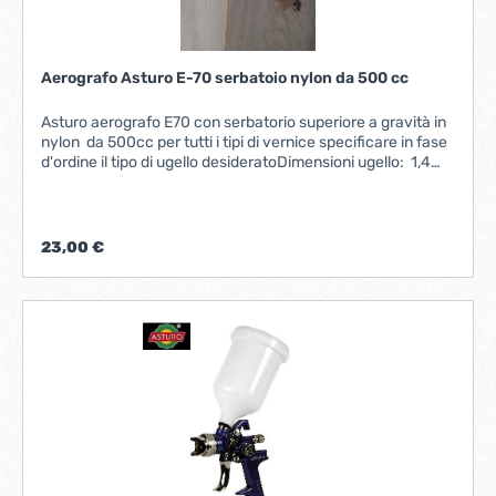
Aerografo Asturo E-70 serbatoio nylon da 500 cc
Asturo aerografo E70 con serbatorio superiore a gravità in
nylon da 500cc per tutti i tipi di vernice specificare in fase
d'ordine il tipo di ugello desideratoDimensioni ugello: 1,4
mm1,8 mm2,0 mm2,5 mm4,0 mmPeso corpo gr 435
Consumo aria lt/min 127-226 Pressione esercizio bar 3,5÷5
Pressione massima bar 5 Entrata aria M 1/4"
23,00 €