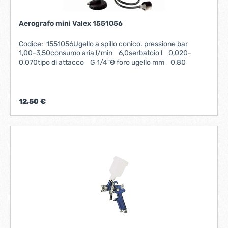
Aerografo mini Valex 1551056
Codice: 1551056Ugello a spillo conico. pressione bar
1,00-3,50consumo aria l/min 6,0serbatoio l 0,020-
0,070tipo di attacco G 1/4"Ø foro ugello mm 0,80
12,50 €