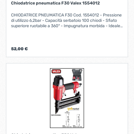
mm (Larg) x 16-40 mm (Lung) Calibro groppini Tipo B12 (18
Chiodatrice pneumatica F30 Valex 1554012
Gauge) Sezione 1,25x1,0 mm - Testa 1,9 mm Lunghezza
groppini 15 - 50 mm UtilizzoTelai, rivestimenti, battiscopa e
CHIODATRICE PNEUMATICA F30 Cod. 1554012 - Pressione
ferma vetro Dimensione 248x257 mm Peso 1,16 Kg
di utilizzo 6,2bar - Capacità serbatoio 100 chiodi - Sfiato
superiore ruotabile a 360° - Impugnatura morbida - Ideale
per allestimenti di interni. consumo aria l/min 11 tipo di
attacco RAPIDO peso netto kg 1,3
52,00 €