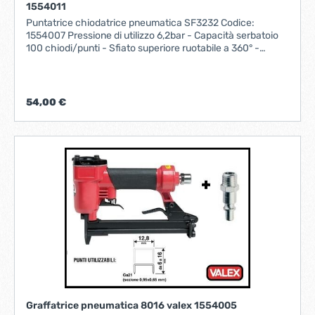
1554011
Puntatrice chiodatrice pneumatica SF3232 Codice:
1554007 Pressione di utilizzo 6,2bar - Capacità serbatoio
100 chiodi/punti - Sfiato superiore ruotabile a 360° -
Regolazione rapida della profondità di inserimento-
Apertura frontale rapida per pulizia stelo - Impugnatura
morbida - Ideale per allestimenti di interni e adatta a tutti i
lavori di falegnameria e in particolare la costruzione di
54,00 €
mobili.
Graffatrice pneumatica 8016 valex 1554005