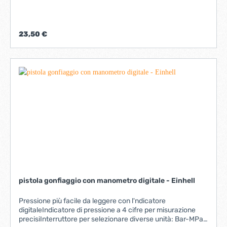
Dotato di innesto Inserto in alluminio filettato 1/4" GAS
Pressione di utilizzo 6÷8 bar Pressione massima di utilizzo
15 bar Consumo aria medio 144 l/min Temperatura di
utilizzo -20°C ÷ 70°C Peso 190 g
23,50 €
pistola gonfiaggio con manometro digitale - Einhell
Pressione più facile da leggere con l'ndicatore
digitaleIndicatore di pressione a 4 cifre per misurazione
precisiInterruttore per selezionare diverse unità: Bar-MPa-