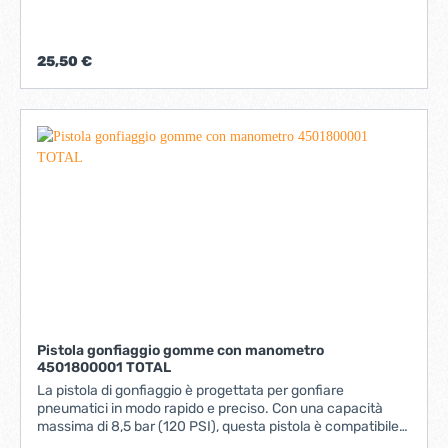
PSI-kg/cm²L'indicatore di pressione si spegne
automaticamente dopo 1 minAdatto per pressioni fino a 13
barContiene batterie al litio di lunga durataIl manometro
per pneumatici può essere appeso a un gancio Dettagli
25,50 €
tecniciPressione nominale min.0 barPressione d`esercizio
max13 barLunghezza del tubo40 cm
Pistola gonfiaggio gomme con manometro
4501800001 TOTAL
La pistola di gonfiaggio è progettata per gonfiare
pneumatici in modo rapido e preciso. Con una capacità
massima di 8,5 bar (120 PSI), questa pistola è compatibile
con vari tipi di connettori, rendendola versatile e adatta a