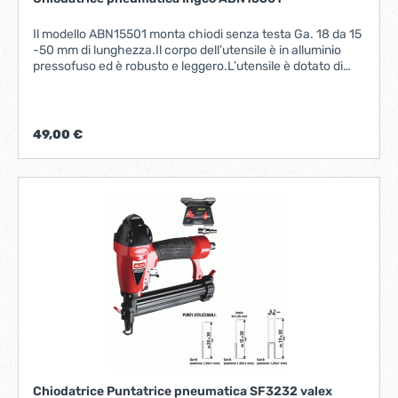
Il modello ABN15501 monta chiodi senza testa Ga. 18 da 15
-50 mm di lunghezza.Il corpo dell’utensile è in alluminio
pressofuso ed è robusto e leggero.L’utensile è dotato di
maniglia in gomma dall’ottimo grip e maneggevolezza oltre
che dal comfortmigliorato ed è dotato di sistema di
protezione operatore “Touch-Strike“. Nuovo tipo di rilascio
caricatore e innesto chiodi migliorato. Riferimento:
49,00 €
ABN15501SPECIFICHECaricatore 100pzLunghezza
chiodi 15-50 mm Larghezza chiodi 1,25x1,00
mmPressione operativa 4-7 bar (58-101.5 Psi)Presa aria
1/4 “Dimensioni 55x235x255 mmPeso 1,55 kgACCESSORI
INCLUSIn. 1000 chiodin. 1 occhiali di sicurezzan. 1 bottiglia
di lubrificanten. 2 chiavi esagonali
Chiodatrice Puntatrice pneumatica SF3232 valex