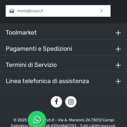
Indirizzo e-mail*
Selezionando continua confermi di aver letto la nostra
informativa sulla protezione dei dati
e di aver accettato i
nostri
termini e condizioni generali
.
Toolmarket
Inserisci i caratteri sopra*
Pagamenti e Spedizioni
Termini di Servizio
Linea telefonica di assistenza
© 2025 - Toolmarket.it - Via A. Manzoni, 26 73012 Campi
Salentina (LE) - P. IVA 02061840753 - Tutti i diritti riservati.