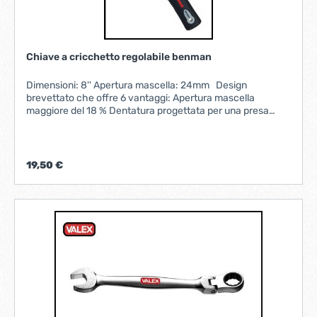
Chiave a cricchetto regolabile benman
Dimensioni: 8'' Apertura mascella: 24mm Design
brevettato che offre 6 vantaggi: Apertura mascella
maggiore del 18 % Dentatura progettata per una presa
accurata Impugnatura ergonomica e anti-scivolo per il
25% di risparmio di energiaRuota brevettata per facilità
d'uso e precisione Più leggera del 10% Numeri d'indice
incisi al laser
19,50 €