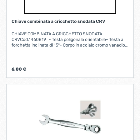
Chiave combinata a cricchetto snodata CRV
CHIAVE COMBINATA A CRICCHETTO SNODATA
CRVCod.1460819 - Testa poligonale orientabile- Testa a
forchetta inclinata di 15°- Corpo in acciaio cromo vanadio-
Finitura satinata- Impugnatura ergonomica. misura mm
8 lunghezza mm 140
6,00 €