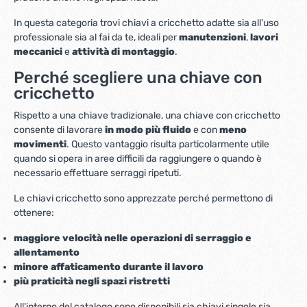
In questa categoria trovi chiavi a cricchetto adatte sia all'uso
professionale sia al fai da te, ideali per
manutenzioni
,
lavori
meccanici
e
attività di montaggio
.
Perché scegliere una chiave con
cricchetto
Rispetto a una chiave tradizionale, una chiave con cricchetto
consente di lavorare
in modo più fluido
e con
meno
movimenti
. Questo vantaggio risulta particolarmente utile
quando si opera in aree difficili da raggiungere o quando è
necessario effettuare serraggi ripetuti.
Le chiavi cricchetto sono apprezzate perché permettono di
ottenere:
maggiore velocità nelle operazioni di serraggio e
allentamento
minore affaticamento durante il lavoro
più praticità negli spazi ristretti
All'interno del catalogo sono disponibili sia chiavi singole sia