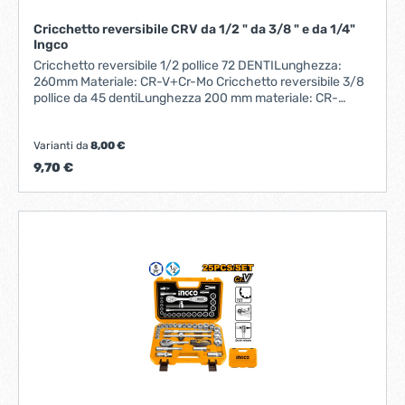
Impostazione della coppia tramite rotazione
dell'impugnatura.MECCANISMO DI SCATTO: Il meccanismo
Cricchetto reversibile CRV da 1/2 " da 3/8 " e da 1/4"
di scatto è percepibile sia all'udito che al tatto.100% MADE
Ingco
IN ITALY: Progettata e prodotta interamente in Italia,
Cricchetto reversibile 1/2 pollice 72 DENTILunghezza:
assemblata, verificata e certificata nel Dynalab Beta:
260mm Materiale: CR-V+Cr-Mo Cricchetto reversibile 3/8
laboratorio, nella nostra sede di Sovico, che garantisce la
pollice da 45 dentiLunghezza 200 mm materiale: CR-
massima qualità delle chiavi dinamometriche.
V+Cr-Mo Cricchetto reversibile 1/4 pollice da 45 denti
Lunghezza 158 mm materiale: CR-V+Cr-MoTutti
predisposti per essere appendibili
Varianti da
8,00 €
9,70 €