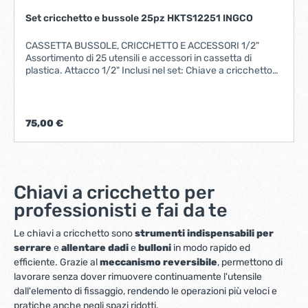
Set cricchetto e bussole 25pz HKTS12251 INGCO
CASSETTA BUSSOLE, CRICCHETTO E ACCESSORI 1/2"
Assortimento di 25 utensili e accessori in cassetta di
plastica. Attacco 1/2" Inclusi nel set: Chiave a cricchetto
1Pz 1/2 ", 45T attacchi: 18 Pz 1/2 ": 10-11-12-13-14-15-16-
17-18-20-21-22-23-24-27-30-32mm Giunto universale 1
pezzo 1/2 "Dr Prolunga dritta 2Pcs 1/2 ": 125mm e 250mm
Presa per candele 2 pezzi: 16 mm e 21 mm 1 pezzo 1/2 "*
75,00 €
250 millimetri barra a T scorrevole Materiale: CR-V
(50BV30), trattato termicamente
Chiavi a cricchetto per
professionisti e fai da te
Le chiavi a cricchetto sono
strumenti indispensabili per
serrare
e
allentare dadi
e
bulloni
in modo rapido ed
efficiente. Grazie al
meccanismo reversibile
, permettono di
lavorare senza dover rimuovere continuamente l'utensile
dall'elemento di fissaggio, rendendo le operazioni più veloci e
pratiche anche negli spazi ridotti.