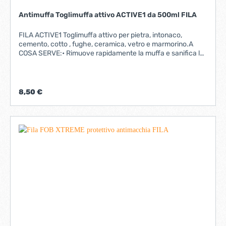
Antimuffa Toglimuffa attivo ACTIVE1 da 500ml FILA
FILA ACTIVE1 Toglimuffa attivo per pietra, intonaco,
cemento, cotto , fughe, ceramica, vetro e marmorino.A
COSA SERVE:• Rimuove rapidamente la muffa e sanifica le
superfici in pietra, intonaco, cemento, cotto, fughe,
ceramica, vetro e marmorino.I VANTAGGI:• Pratica
confezione ergonomica con spruzzatore.• Viscosità ideale:
può essere facilmente applicato a parete.• Azione rapida,
8,50 €
efficace in pochi minuti.• Pulisce efficacemente anche le
fughe.Il prodotto consigliato da utilizzare succesivamente
e' active 2 https://www.toolmarket.it/protettivo-attivo-
da-muffe-500ml-active2.html