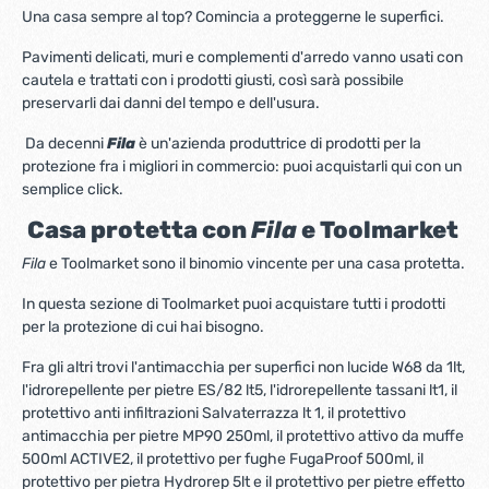
Una casa sempre al top? Comincia a proteggerne le superfici.
Pavimenti delicati, muri e complementi d'arredo vanno usati con
cautela e trattati con i prodotti giusti, così sarà possibile
preservarli dai danni del tempo e dell'usura.
Da decenni
Fila
è un'azienda produttrice di prodotti per la
protezione fra i migliori in commercio: puoi acquistarli qui con un
semplice click.
Casa protetta con
Fila
e Toolmarket
Fila
e Toolmarket sono il binomio vincente per una casa protetta.
In questa sezione di Toolmarket puoi acquistare tutti i prodotti
per la protezione di cui hai bisogno.
Fra gli altri trovi l'antimacchia per superfici non lucide W68 da 1lt,
l'idrorepellente per pietre ES/82 lt5, l'idrorepellente tassani lt1, il
protettivo anti infiltrazioni Salvaterrazza lt 1, il protettivo
antimacchia per pietre MP90 250ml, il protettivo attivo da muffe
500ml ACTIVE2, il protettivo per fughe FugaProof 500ml, il
protettivo per pietra Hydrorep 5lt e il protettivo per pietre effetto