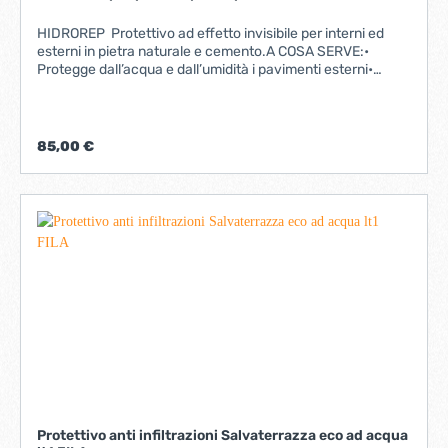
HIDROREP Protettivo ad effetto invisibile per interni ed
esterni in pietra naturale e cemento.A COSA SERVE:•
Protegge dall’acqua e dall’umidità i pavimenti esterni•
Rende idrorepellenti pareti e rivestimenti• Ideale per muri a
vista e cemento• Difende dall’azione di degrado degli
agenti atmosferici• Protegge le fugheI VANTAGGI:•
Impartisce una protezione traspirante, duratura e
85,00 €
ripristinabile• Non altera l’estetica dei materiali• Non
ingiallisce in alcuna condizione ambientale e di
invecchiamento• Ha elevate capacità di penetrazione• Ha
una resa elevata• Ostacola la formazione di muschi e
muffe• È certificato “idoneo per contatto con gli alimenti”•
È antiefflorescenza
Protettivo anti infiltrazioni Salvaterrazza eco ad acqua