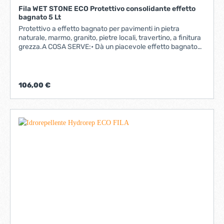
Fila WET STONE ECO Protettivo consolidante effetto
bagnato 5 Lt
Protettivo a effetto bagnato per pavimenti in pietra
naturale, marmo, granito, pietre locali, travertino, a finitura
grezza.A COSA SERVE:• Dà un piacevole effetto bagnato
alle superfici con finitura grezza (anticata, sabbiata,
fiammata,...)• Protegge il materiale da acqua e olio• È
ideale per l’applicazione su tavoli e top di bagni e cucina in
marmo anticatoI VANTAGGI:• Impartisce un effetto
106,00 €
bagnato graduabile col numero di mani applicate.• È
certificato “Idoneo per contatto con gli alimenti”.• Non
ingiallisce in alcuna condizione ambientale e di
invecchiamento.• Non si scrosta. ideale per MARMO E
GRANITO GREZZI PIETRA E AGGLOMERATI GREZZI TUFO