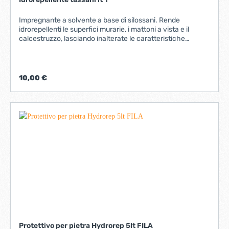
Impregnante a solvente a base di silossani. Rende
idrorepellenti le superfici murarie, i mattoni a vista e il
calcestruzzo, lasciando inalterate le caratteristiche
estetiche e non ostacolando i processi di traspirazione dei
supporti trattati.Ideale per la protezione di pareti esterne di
edifici civili o industriali in calcestruzzo,blocchi di
cemento,mattone bianco o rosso,pietra, granito, pitture a
10,00 €
base di calce o cemento e in generale per supporti minerali
porosi. Il prodotto va applicato su supporto asciutto.
Protettivo per pietra Hydrorep 5lt FILA