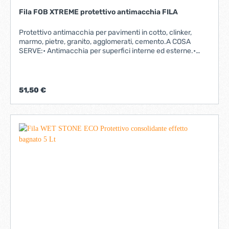
Fila FOB XTREME protettivo antimacchia FILA
Protettivo antimacchia per pavimenti in cotto, clinker,
marmo, pietre, granito, agglomerati, cemento.A COSA
SERVE:• Antimacchia per superfici interne ed esterne.•
Protettivo di base prima della ceratura per superfici interne
con finitura rustica o grezza.I VANTAGGI:• Non altera
colore e aspetto originali.• Non crea film superficiale.• Non
altera l’ingelività del cotto: testato dal Centro Ceramico di
51,50 €
Bologna..• È certificato “idoneo per contatto con alimenti”.•
Eccellente sul cotto arrotato rustico e marmo anticato
CONFEZIONE DA LT.1