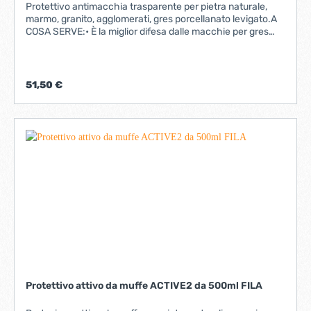
Protettivo antimacchia trasparente per pietra naturale,
marmo, granito, agglomerati, gres porcellanato levigato.A
COSA SERVE:• È la miglior difesa dalle macchie per gres
porcellanato, marmo e granito con finitura lucida.• È un
antigraffiti per superfici verticali in pietra naturale.• È ideale
per la protezione di tavoli e top di bagni e cucine.I
VANTAGGI:• Non altera la colorazione naturale delle
51,50 €
superfici.• Non fa film.• È certificato “Idoneo per contatto
con gli alimenti”.• È eccellente anche su tavoli e davanzali•
Pronto all’uso: non va diluito.• Impregna, protegge e
semplifica la pulizia.
Protettivo attivo da muffe ACTIVE2 da 500ml FILA