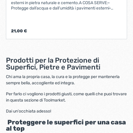
esterni in pietra naturale e cemento.A COSA SERVE:•
Protegge dall’acqua e dall’umidità i pavimenti esterni•
Rende idrorepellenti pareti e rivestimenti• Ideale per muri a
vista e cemento• Difende dall’azione di degrado degli
agenti atmosferici• Protegge le fugheI VANTAGGI:•
Impartisce una protezione traspirante, duratura e
21,00 €
ripristinabile• Non altera l’estetica dei materiali• Non
ingiallisce in alcuna condizione ambientale e di
invecchiamento• Ha elevate capacità di penetrazione• Ha
una resa elevata• Ostacola la formazione di muschi e
muffe• È certificato “idoneo per contatto con gli alimenti”•
Prodotti per la Protezione di
È antiefflorescenza
Superfici, Pietre e Pavimenti
Chi ama la propria casa, la cura e la protegge per mantenerla
sempre bella, accogliente ed integra.
Per farlo ci vogliono i prodotti giusti, come quelli che puoi trovare
in questa sezione di Toolmarket.
Dai un'occhiata adesso!
Proteggere le superfici per una casa
al top