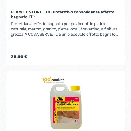
Fila WET STONE ECO Protettivo consolidante effetto
bagnato LT 1
Protettivo a effetto bagnato per pavimenti in pietra
naturale, marmo, granito, pietre locali, travertino, a finitura
grezza.A COSA SERVE:• Dà un piacevole effetto bagnato
alle superfici con finitura grezza (anticata, sabbiata,
fiammata,...)• Protegge il materiale da acqua e olio• È
ideale per l’applicazione su tavoli e top di bagni e cucina in
marmo anticatoI VANTAGGI:• Impartisce un effetto
35,00 €
bagnato graduabile col numero di mani applicate.• È
certificato “Idoneo per contatto con gli alimenti”.• Non
ingiallisce in alcuna condizione ambientale e di
invecchiamento.• Non si scrosta. ideale per MARMO E
GRANITO GREZZI PIETRA E AGGLOMERATI GREZZI TUFO
RESA (1 litro):10-20 m²