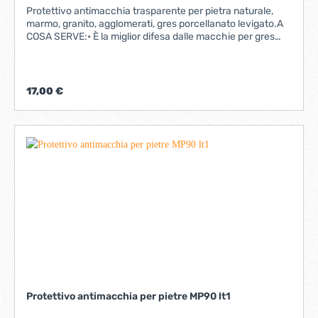
Protettivo antimacchia trasparente per pietra naturale,
marmo, granito, agglomerati, gres porcellanato levigato.A
COSA SERVE:• È la miglior difesa dalle macchie per gres
porcellanato, marmo e granito con finitura lucida.• È un
antigraffiti per superfici verticali in pietra naturale.• È ideale
per la protezione di tavoli e top di bagni e cucine.I
VANTAGGI:• Non altera la colorazione naturale delle
17,00 €
superfici.• Non fa film.• È certificato “Idoneo per contatto
con gli alimenti”.• È eccellente anche su tavoli e davanzali•
Pronto all’uso: non va diluito.• Impregna, protegge e
semplifica la pulizia.
Protettivo antimacchia per pietre MP90 lt1