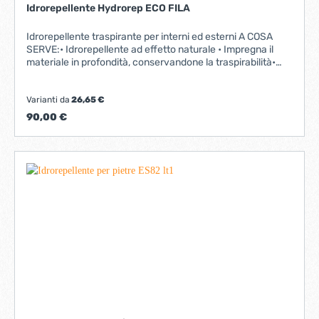
Idrorepellente Hydrorep ECO FILA
Idrorepellente traspirante per interni ed esterni A COSA
SERVE:• Idrorepellente ad effetto naturale • Impregna il
materiale in profondità, conservandone la traspirabilità•
Ostacola la crescita di alghe, muffe e licheni• Difende dal
degrado causato dagli agenti atmosfericiI VANTAGGI:•
Barriera anti-vegetativa certificata da test eseguiti
Varianti da
26,65 €
secondo metodo UNI EN ISO 846: 1999.• Ideale per la
90,00 €
protezione di pareti esterne• Resistente ai raggi UV• Non
altera l’ingelività del cotto• È antiefflorescenza• Può essere
applicato su superfici con umidità residua: tempi di lavoro
drasticamente abbattuti• Il trattamento mantiene il livello di
traspirabilità del materiale superiore al 90%