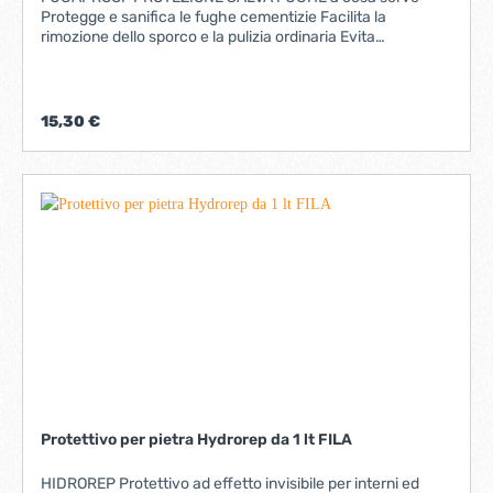
Protegge e sanifica le fughe cementizie Facilita la
rimozione dello sporco e la pulizia ordinaria Evita
l’assorbimento d’acqua e di macchie in superficie vantaggi
Prodotto ecologico: a base acqua Pronto all’uso e facile da
applicare Sicuro da usare con l'applicazione spray VOC
free: trattamento eco-friendly classificato EC1PLUS Non
15,30 €
altera il colore originale delle fughe Inodore Tecnologia
base acqua: riduce drasticamente i tempi di trattamento
Applicabile anche su superfici con umidità residua
Prodotto classificato A+ secondo French VOC regulation
Protettivo per pietra Hydrorep da 1 lt FILA
HIDROREP Protettivo ad effetto invisibile per interni ed