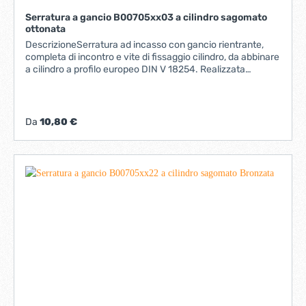
Serratura a gancio B00705xx03 a cilindro sagomato
ottonata
DescrizioneSerratura ad incasso con gancio rientrante,
completa di incontro e vite di fissaggio cilindro, da abbinare
a cilindro a profilo europeo DIN V 18254. Realizzata
interamente in acciaio. Frontale da 22 mm con bordo
quadro. Entrate da 40 e 60 mm.Utilizzo: Serratura per
porte interne in legno scorrevoli o a libro.Fissaggio:
Praticare sul pannello una cava ed una fresata con le
Da
10,80 €
dimensioni indicate nel disegno. Fissare serratura e
l'incontro con quattro viti da 4x25 mm.NB. Scatola con una
serratura, incontro e vite di fissaggio cilindro. Il cilindro
deve essere ordinato a parte.