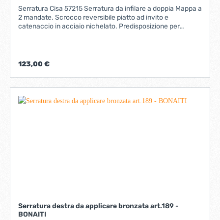
Serratura Cisa 57215 Serratura da infilare a doppia Mappa a
2 mandate. Scrocco reversibile piatto ad invito e
catenaccio in acciaio nichelato. Predisposizione per
chiusure supplementari. Scatola in acciaio con
rivestimento in zinco. Frontale da mm.25x350 e
contropiastra in acciaio nichelato. Dotazione:
Contropiastra, copribocchetta interno ed esterno, 3 chiavi
123,00 €
e viti di fissaggio.disponibili nelle varianti ingresso 45mm -
51 mm - 60 mmKIT ASTE NON IN DOTAZIONEl' entrata si
riferisce alla distanza tra centro foro chiave e battura
frontale
Serratura destra da applicare bronzata art.189 -
BONAITI