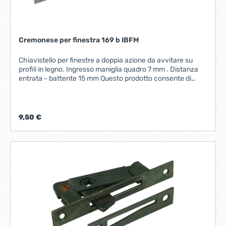
Cremonese per finestra 169 b IBFM
Chiavistello per finestre a doppia azione da avvitare su
profili in legno. Ingresso maniglia quadro 7 mm . Distanza
entrata - battente 15 mm Questo prodotto consente di
serrare in modo sicuro le finestre in legno. L'utilizzo si
ottiene ruotando il foro quadro centrale (grazie alla
maniglia, non inclusa); questa operazione permette il
blocco verticale sia nella parte superiore che in quella
9,50 €
inferiore. Inoltre il foro quadro centrale agisce su un disco
che assicura il blocco laterale della finestra.