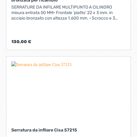
bronzata per ricambio
SERRATURE DA INFILARE MULTIPUNTO A CILINDRO
misura entrata 50 MM• Frontale ’piatto’ 22 x 3 mm. in
acciaio bronzato con altezza 1.600 mm. • Scrocco e 3
catenacci laterali Punti di chiusura 3, Mandate 2,
interasse 85, Frontale 22 mm, Entrata 50
mmCaratteristiche tecniche: • Scatola in acciaio con
rivestimento in zinco • Scrocco reversibile piatto con invito,
130,00 €
nichelato • Catenacci piatti o a 3 pistoni
nichelati Dotazione: • Viti fissaggio serraturaNON E'
FORNITA DI CONTROPIASTA
Serratura da infilare Cisa 57215