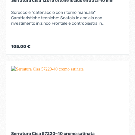
Serratura Cisa 12015 ottone lucido entrata 40 mm
Scrocco e "catenaccio con ritorno manuale"
Caratteristiche tecniche: Scatola in acciaio con
rivestimento in zinco Frontale e contropiastra in
ottone. Scrocco reversibile elettrificato Tensione 12 V CA
CE Corrente assorbita 2,8 A In dotazione: Contropiastra
lunghezza 37 mm Contatti elettrici art. 0651000 Viti
fissaggio serratura e cilindro
105,00 €
Serratura Cisa 57220-40 cromo satinata