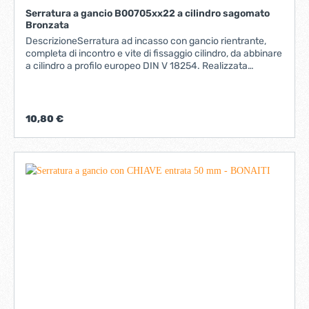
Serratura a gancio B00705xx22 a cilindro sagomato
Bronzata
DescrizioneSerratura ad incasso con gancio rientrante,
completa di incontro e vite di fissaggio cilindro, da abbinare
a cilindro a profilo europeo DIN V 18254. Realizzata
interamente in acciaio. Frontale da 22 mm con bordo
quadro. Entrate da 40 e 50 mm.Utilizzo: Serratura per
porte interne in legno scorrevoli o a libro.Fissaggio:
Praticare sul pannello una cava ed una fresata con le
10,80 €
dimensioni indicate nel disegno. Fissare serratura e
l'incontro con quattro viti da 4x25 mm.NB. Scatola con una
serratura, incontro e vite di fissaggio cilindro. Il cilindro
deve essere ordinato a parte.