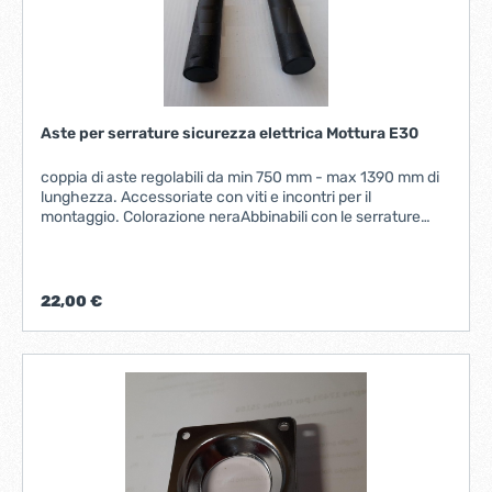
Aste per serrature sicurezza elettrica Mottura E30
coppia di aste regolabili da min 750 mm - max 1390 mm di
lunghezza. Accessoriate con viti e incontri per il
montaggio. Colorazione neraAbbinabili con le serrature
elettriche Mottura
E30https://www.toolmarket.it/serratura-di-sicurezza-
applicare-elettrica-mottura-e30-9381.html?
22,00 €