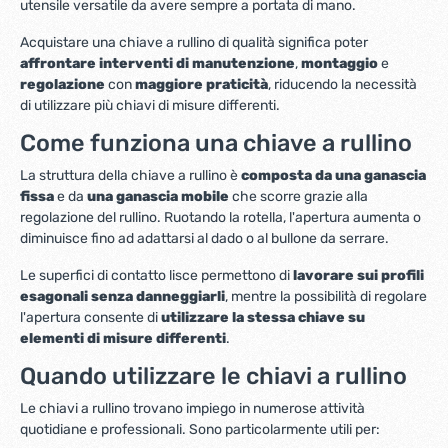
utensile versatile da avere sempre a portata di mano.
Acquistare una chiave a rullino di qualità significa poter
affrontare interventi di manutenzione
,
montaggio
e
regolazione
con
maggiore praticità
, riducendo la necessità
di utilizzare più chiavi di misure differenti.
Come funziona una chiave a rullino
La struttura della chiave a rullino è
composta da una ganascia
fissa
e da
una ganascia mobile
che scorre grazie alla
regolazione del rullino. Ruotando la rotella, l'apertura aumenta o
diminuisce fino ad adattarsi al dado o al bullone da serrare.
Le superfici di contatto lisce permettono di
lavorare sui profili
esagonali senza danneggiarli
, mentre la possibilità di regolare
l'apertura consente di
utilizzare la stessa chiave su
elementi di misure differenti
.
Quando utilizzare le chiavi a rullino
Le chiavi a rullino trovano impiego in numerose attività
quotidiane e professionali. Sono particolarmente utili per: