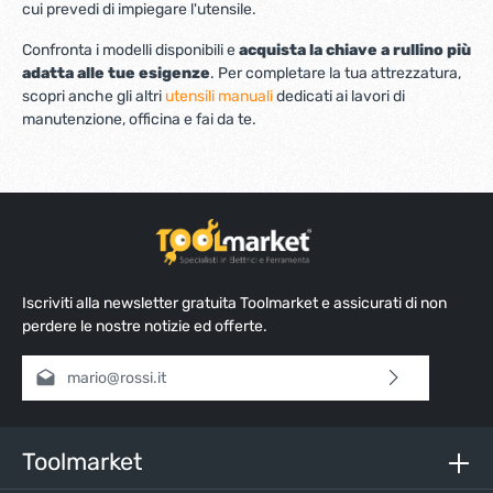
cui prevedi di impiegare l'utensile.
Confronta i modelli disponibili e
acquista la chiave a rullino più
adatta alle tue esigenze
. Per completare la tua attrezzatura,
scopri anche gli altri
utensili manuali
dedicati ai lavori di
manutenzione, officina e fai da te.
Iscriviti alla newsletter gratuita Toolmarket e assicurati di non
perdere le nostre notizie ed offerte.
Indirizzo e-mail*
Selezionando continua confermi di aver letto la nostra
informativa sulla protezione dei dati
e di aver accettato i
nostri
termini e condizioni generali
.
Toolmarket
Inserisci i caratteri sopra*