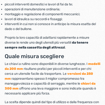
piccoli interventi domestici e lavori di fai da te;
operazioni di manutenzione ordinaria;
montaggio e regolazione di componenti meccanici;
lavori di idraulica su raccordi e fissaggi;
interventi in cui non si conosce in anticipo la misura esatta del
dado o del bullone.
Proprio la loro capacità di adattarsi rapidamente a misure
diverse le rende uno degli utensili più versatili
da tenere
sempre nella cassetta degli attrezzi
.
Quale misura scegliere
Le chiavi a rullino sono disponibili in diverse lunghezze. I
modelli
da 200 mm
risultano pratici per piccoli interventi e per chi
cerca un utensile facile da trasportare. Le
versioni da 250
mm
rappresentano spesso il miglior compromesso tra
maneggevolezza e capacità di serraggio, mentre le
chiavi da
300 mm
offrono una leva maggiore e sono indicate quando è
necessario applicare più forza.
La scelta dipende quindi dal tipo di utilizzo e dalla frequenza con