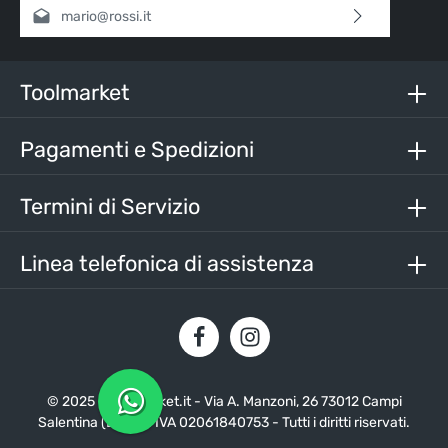
Indirizzo e-mail*
Selezionando continua confermi di aver letto la nostra
informativa sulla protezione dei dati
e di aver accettato i
nostri
termini e condizioni generali
.
Toolmarket
Inserisci i caratteri sopra*
Pagamenti e Spedizioni
Termini di Servizio
Linea telefonica di assistenza
© 2025 - Toolmarket.it - Via A. Manzoni, 26 73012 Campi
Salentina (LE) - P. IVA 02061840753 - Tutti i diritti riservati.