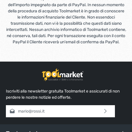
dell'importo impegnato da parte di PayPal. In nessun momento
della procedura di acquisto Toolmarket è in grado di conoscere
le informazioni finanziarie del Cliente. Non essendoci
trasmissione dati, non vi è la possibilità che questi dati siano
intercettati. Nessun archivio informatico di Toolmarket contiene,
né conserva, tali dati. Per ogni transazione eseguita con il conto
PayPal il Cliente riceverà un'email di conferma da PayPal.
Iscriviti alla newsletter gratuita Toolmarket e assicurati di non
perdere le nostre notizie ed offerte.
Indirizzo e-mail*
Selezionando continua confermi di aver letto la nostra
informativa sulla protezione dei dati
e di aver accettato i
nostri
termini e condizioni generali
.