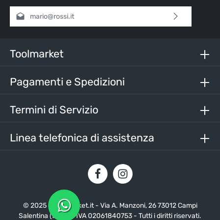
Indirizzo e-mail*
Selezionando continua confermi di aver letto la nostra
informativa sulla protezione dei dati
e di aver accettato i
nostri
termini e condizioni generali
.
Toolmarket
Inserisci i caratteri sopra*
Pagamenti e Spedizioni
Termini di Servizio
Linea telefonica di assistenza
© 2025 - Toolmarket.it - Via A. Manzoni, 26 73012 Campi
Salentina (LE) - P. IVA 02061840753 - Tutti i diritti riservati.