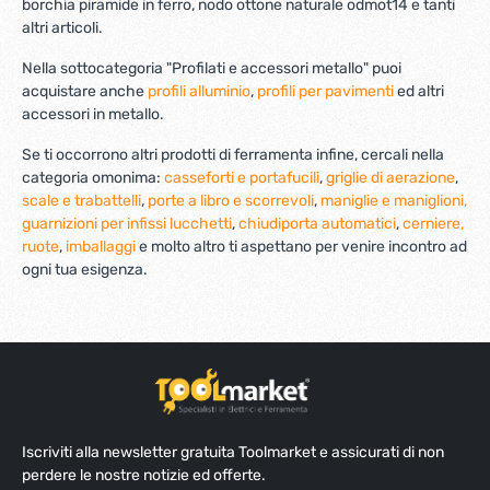
borchia piramide in ferro, nodo ottone naturale odmot14 e tanti
altri articoli.
Nella sottocategoria "Profilati e accessori metallo" puoi
acquistare anche
profili alluminio
,
profili per pavimenti
ed altri
accessori in metallo.
Se ti occorrono altri prodotti di ferramenta infine, cercali nella
categoria omonima:
casseforti e portafucili
,
griglie di aerazione
,
scale e trabattelli
,
porte a libro e scorrevoli
,
maniglie e maniglioni,
guarnizioni per infissi
lucchetti
,
chiudiporta automatici
,
cerniere,
ruote
,
imballaggi
e molto altro ti aspettano per venire incontro ad
ogni tua esigenza.
Iscriviti alla newsletter gratuita Toolmarket e assicurati di non
perdere le nostre notizie ed offerte.