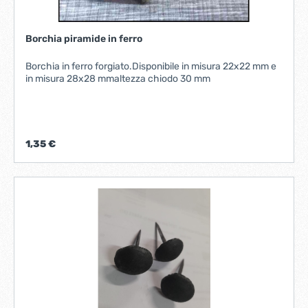
Borchia piramide in ferro
Borchia in ferro forgiato.Disponibile in misura 22x22 mm e
in misura 28x28 mmaltezza chiodo 30 mm
1,35 €