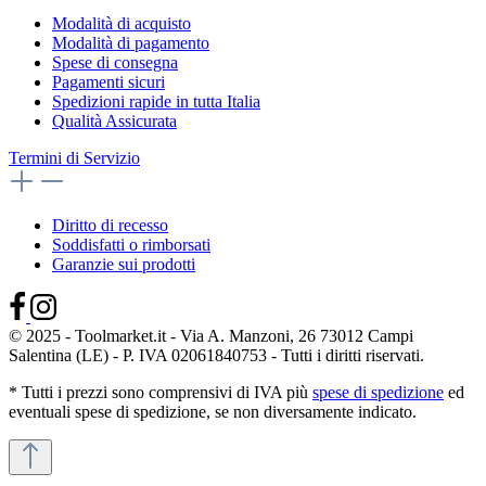
Modalità di acquisto
Modalità di pagamento
Spese di consegna
Pagamenti sicuri
Spedizioni rapide in tutta Italia
Qualità Assicurata
Termini di Servizio
Diritto di recesso
Soddisfatti o rimborsati
Garanzie sui prodotti
© 2025 - Toolmarket.it - Via A. Manzoni, 26 73012 Campi
Salentina (LE) - P. IVA 02061840753 - Tutti i diritti riservati.
* Tutti i prezzi sono comprensivi di IVA più
spese di spedizione
ed
eventuali spese di spedizione, se non diversamente indicato.