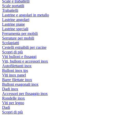
Scale e trabattelli
Scale portatili
Trabattelli
Lastrine e angolari in metallo
Lastrine angolari
Lastrine piane
Lastrine speciali
Ferramenta per mobili
Serrature per mobili
Scolapiatti
Cestelli estraibili per cucine
Scopri di più
Viti bulloni e fissaggi
Viti, bulloni e accessori inox
Autofilettanti inox
Bulloni inox tps
Viti inox panel
Barre filettate inox
Bulloni esagonali inox
Dadi inox
Accessori per fissaggio inox
Rondelle inox
Viti per legno
Dadi
Scopri di più