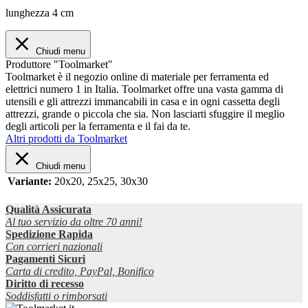
lunghezza 4 cm
Chiudi menu
Produttore "Toolmarket"
Toolmarket è il negozio online di materiale per ferramenta ed
elettrici numero 1 in Italia. Toolmarket offre una vasta gamma di
utensili e gli attrezzi immancabili in casa e in ogni cassetta degli
attrezzi, grande o piccola che sia. Non lasciarti sfuggire il meglio
degli articoli per la ferramenta e il fai da te.
Altri prodotti da Toolmarket
Chiudi menu
Variante:
20x20
, 25x25
, 30x30
Qualità Assicurata
Al tuo servizio da oltre 70 anni!
Spedizione Rapida
Con corrieri nazionali
Pagamenti Sicuri
Carta di credito, PayPal, Bonifico
Diritto di recesso
Soddisfatti o rimborsati