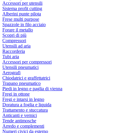
Accessori per utensili
Sistema profit cutting
Alberini punte pilota
Frese multi purpose
Spazzole in filo acciaio
Forare il metallo
Scopri di più
Compressori
Utensili ad aria
Raccorderia
Tubi aria
Accessori per compressori
Utensili pneumatici
Aerografi
Chiodatrici e graffettatrici
Trapano pneumatico
Piedi in legno e paglia di vienna
Fregi in ottone
Fregi e intarsi in legno
Doratura a foglia e liquida
Trattamento e stuccatura
Anticanti e vernici
Tende antimosche
Arredo e complementi
Numeri civici da esterno