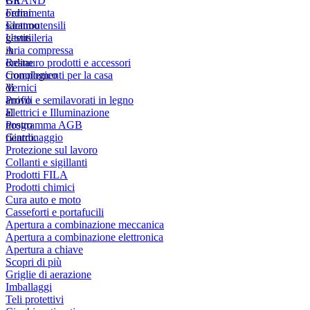
Gli
BRAND
ordini
Ferramenta
saranno
Elettroutensili
gestiti
Utensileria
in
Aria compressa
ordine
Restauro prodotti e accessori
cronologico
Complementi per la casa
di
Vernici
arrivo
Profili e semilavorati in legno
al
Elettrici e Illuminazione
nostro
Programma AGB
rientro.
Giardinaggio
Protezione sul lavoro
Collanti e sigillanti
Prodotti FILA
Prodotti chimici
Cura auto e moto
Casseforti e portafucili
Apertura a combinazione meccanica
Apertura a combinazione elettronica
Apertura a chiave
Scopri di più
Griglie di aerazione
Imballaggi
Teli protettivi