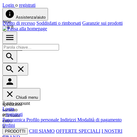
Login
o
registrati
Siamo
in
Assistenza/aiuto
ferie
Diritto di recesso
Soddisfatti o rimborsati
Garanzie sui prodotti
dall’8
al
23
agosto.
Approfitta
del
-10%
su
tutto
con
il
codice
ESTATE26.
Chiudi menu
Le
Il mio account
spedizioni
Login
saranno
o
registrati
effettuate
Panoramica
Profilo personale
Indirizzi
Modalità di pagamento
entro
Ordini
il
CHI SIAMO
OFFERTE SPECIALI
I NOSTRI
4/8.
PRODOTTI