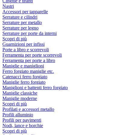
Cinghie e tiranti
Nastri
Accessori per tapparelle
Serrature e cilindri
Serrature per metallo
Serrature per legno
Serrature per porte da interni
Scopri di più
Guarnizioni per infissi
Porte a libro e scorrevoli
Ferramenta per porte scorrevoli
Ferramenta per porte a libro
Maniglie e maniglioni
Ferro forgiato maniglie etc.
Catenacci ferro forgiato
Maniglie ferro forgiato
Maniglioni e battenti ferro forgiato
Maniglie classiche
Maniglie moderne
Scopri di più
Profilati e accessori metallo
Profili alluminio
Profili per pavimenti
Nodi, lance e borchie
Scopri di più