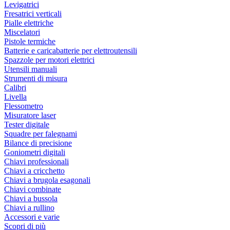
Levigatrici
Fresatrici verticali
Pialle elettriche
Miscelatori
Pistole termiche
Batterie e caricabatterie per elettroutensili
Spazzole per motori elettrici
Utensili manuali
Strumenti di misura
Calibri
Livella
Flessometro
Misuratore laser
Tester digitale
Squadre per falegnami
Bilance di precisione
Goniometri digitali
Chiavi professionali
Chiavi a cricchetto
Chiavi a brugola esagonali
Chiavi combinate
Chiavi a bussola
Chiavi a rullino
Accessori e varie
Scopri di più