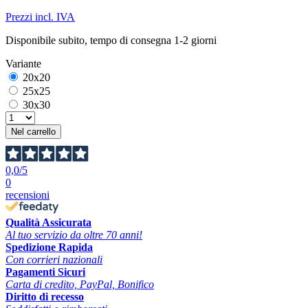
Prezzi incl. IVA
Disponibile subito, tempo di consegna 1-2 giorni
Variante
20x20
25x25
30x30
Nel carrello
0,0
/5
0
recensioni
Qualità Assicurata
Al tuo servizio da oltre 70 anni!
Spedizione Rapida
Con corrieri nazionali
Pagamenti Sicuri
Carta di credito, PayPal, Bonifico
Diritto di recesso