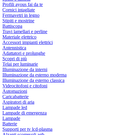
Profili ayous fai da te
Cornici intagliate
Fermavetri in legno
Stipiti e mostrine
Battiscopa
Travi lamellari e perline
Materiale elettrico
Accessori impianti elettrici
Antennistica
Adattatori e prolunghe
Scopri di più
Telai per luminarie
Illuminazione da interni
Illuminazione da esterno moderna
Illuminazione da esterno classica
Videocitofoni e citofoni
Automazioni
Caricabatterie
Aspiratori di aria
Lampade led
Lampade di emergenza
Lampade
Batterie
Supporti per tv lcd-plasma
Alzanti scorrevoli agb