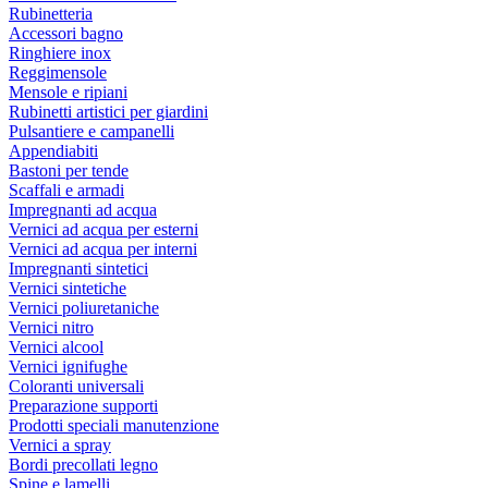
Rubinetteria
Accessori bagno
Ringhiere inox
Reggimensole
Mensole e ripiani
Rubinetti artistici per giardini
Pulsantiere e campanelli
Appendiabiti
Bastoni per tende
Scaffali e armadi
Impregnanti ad acqua
Vernici ad acqua per esterni
Vernici ad acqua per interni
Impregnanti sintetici
Vernici sintetiche
Vernici poliuretaniche
Vernici nitro
Vernici alcool
Vernici ignifughe
Coloranti universali
Preparazione supporti
Prodotti speciali manutenzione
Vernici a spray
Bordi precollati legno
Spine e lamelli