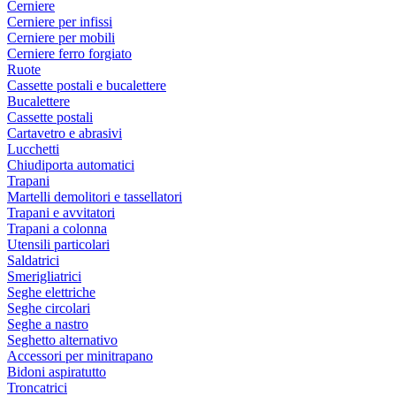
Cerniere
Cerniere per infissi
Cerniere per mobili
Cerniere ferro forgiato
Ruote
Cassette postali e bucalettere
Bucalettere
Cassette postali
Cartavetro e abrasivi
Lucchetti
Chiudiporta automatici
Trapani
Martelli demolitori e tassellatori
Trapani e avvitatori
Trapani a colonna
Utensili particolari
Saldatrici
Smerigliatrici
Seghe elettriche
Seghe circolari
Seghe a nastro
Seghetto alternativo
Accessori per minitrapano
Bidoni aspiratutto
Troncatrici