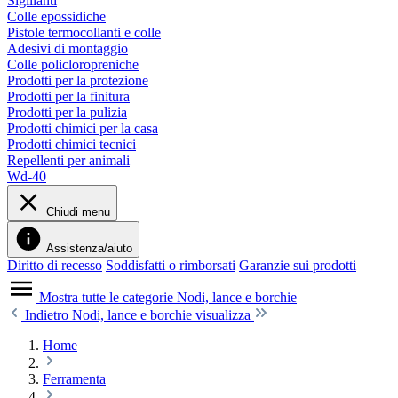
Sigillanti
Colle epossidiche
Pistole termocollanti e colle
Adesivi di montaggio
Colle policloropreniche
Prodotti per la protezione
Prodotti per la finitura
Prodotti per la pulizia
Prodotti chimici per la casa
Prodotti chimici tecnici
Repellenti per animali
Wd-40
Chiudi menu
Assistenza/aiuto
Diritto di recesso
Soddisfatti o rimborsati
Garanzie sui prodotti
Mostra tutte le categorie
Nodi, lance e borchie
Indietro
Nodi, lance e borchie visualizza
Home
Ferramenta