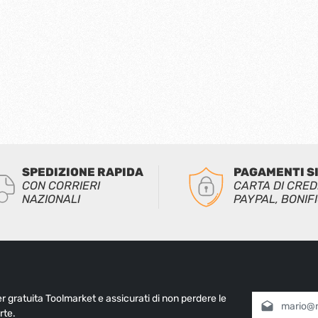
spos
seco
(codice
INTE
in c
1004
passaggio.
con 
1004
ragg
9,50
SPEDIZIONE RAPIDA
PAGAMENTI S
CON CORRIERI
CARTA DI CRED
NAZIONALI
PAYPAL, BONIF
ter gratuita Toolmarket e assicurati di non perdere le
Indirizzo e-mai
rte.