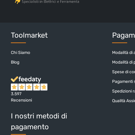
Toolmarket
Pagame
Chi Siamo
Modalità di 
Blog
Modalità di
Spese di c
Pagamenti s
Spedizioni ra
3.597
Recensioni
Qualità Ass
I nostri metodi di
pagamento