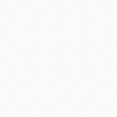
atmos
idro
ferm
cadu
e og
term
EN 1
inte
prot
acci
ancora 
obbli
lavo
inte
para
EN 1004,utilizzabili per i piani
di l
• ST
spec
stabili, più 
le d
Con 2 e
bloc
(cod
part