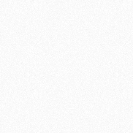
rfici dalla ruggine. • Tubo
allargata per maggior
cciaio E 260, Ø mm 45 • In
stabilità.• Aste di connessione
aio zincato antiruggine.
con pomi di sicurezza. Peso
ova ruota EN 1004
totale 40 kg
SE: ruote ø 200 mm con
o, certificate EN 1004,
 per il controllo
’orizzontalità (OPTIONAL).
piedini regolabili estraibili
erie con dispositivo
sfilo. • ALZATA: standard H
50, optional H m 0,90. Con
crociera. Per facilitare
alita dall’interno, così come
ede la norma europea EN
 i telai hanno i pioli con
o 30 cm e rigatura
sdrucciolo. • PIANI DI
ORO EN 1004: con
ttura portante in acciaio.
a botola per il passaggio.
piani uno misura 36 cm e
tro 50 cm. Piano in resinato
sdrucciolo. Alta resistenza
sura e agli agenti