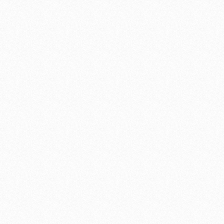
ferici. Bordi sigillati
repellenti. Le tavole
apiede impediscono la
ta accidentale di persone
getti. Confezione in
oretraibile. • PARAPETTO
004: Composto da 4 telai
rni, che formano una
ezione contro le cadute
dentali e irrigidiscono
di più la struttura,
gatorio per i piani di
ro di sosta. Parapetto
rmedio,composto da aste
petto in configurazione
avoro di passaggio.
AFFE STABILIZZATRICI:
ifiche per EN 1004, più
sicure. Aumentano
imensioni di base effettive.
sclusivi giunti di
caggio per ogni staffa.
ice 20753), adatte in
icolar modo per lo