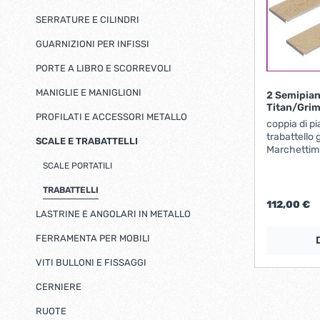
Seghetto alternativo
Chiavi professionali
Serrature per metallo
SERRATURE E CILINDRI
Chiavi a cricchetto
Serrature per legno
Batterie
Support
Chiavi a brugola esagonali
Levigatrici
Fresatri
GUARNIZIONI PER INFISSI
Serrature per porte da interni
Chiavi combinate
Scopri di più
PORTE A LIBRO E SCORREVOLI
Chiavi a bussola
Pistole termiche
Batteri
Chiavi a rullino
MANIGLIE E MANIGLIONI
2 Semipian
elettrou
Accessori e varie
Titan/Gri
PROFILATI E ACCESSORI METALLO
coppia di p
Scopri di più
trabattello 
SCALE E TRABATTELLI
Marchettimi
Profilati e accessori metallo
Scale e 
immagine 
SCALE PORTATILI
Profili alluminio
Scale
TRABATTELLI
Profili per pavimenti
Trab
112,00 €
LASTRINE E ANGOLARI IN METALLO
Nodi, lance e borchie
Scopri di più
FERRAMENTA PER MOBILI
VITI BULLONI E FISSAGGI
Viti bulloni e fissaggi
Cernier
CERNIERE
Viti, bulloni e accessori inox
Cerni
RUOTE
Autofilettanti inox
Cern