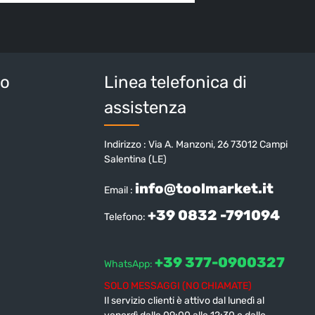
 continua confermi di aver letto la nostra
sulla protezione dei dati
e di aver accettato i
i e condizioni generali
.
tteri sopra*
io
Linea telefonica di
assistenza
Indirizzo : Via A. Manzoni, 26 73012 Campi
Salentina (LE)
info@toolmarket.it
Email :
+39 0832 -791094
Telefono:
+39 377-0900327
WhatsApp:
SOLO MESSAGGI (NO CHIAMATE)
Il servizio clienti è attivo dal lunedì al