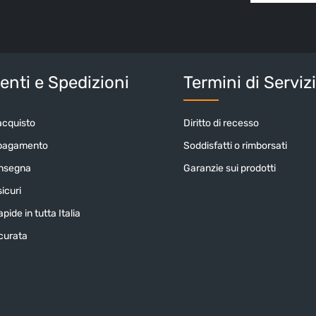
Selezionando
informativa 
nostri
termin
Inserisci i cara
nti e Spedizioni
Termini di Serviz
acquisto
Diritto di recesso
 pagamento
Soddisfatti o rimborsati
onsegna
Garanzie sui prodotti
icuri
pide in tutta Italia
icurata