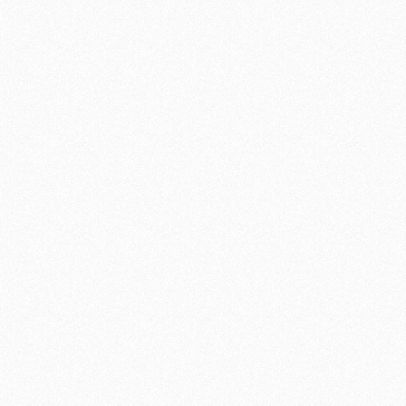
COMPLETO SI COMPONE DI: 2
supe
iere ferro forgiato
ALZATE h.totale 3.70 mt 1
di a
BASE 2 SEMIPIANO DI
acci
LAVORO
• Nu
• BA
fren
bolle
dell
N. 4 
di s
anti
m 1,
aste a 
la s
prev
1004,
ti
Chiudiporta automatici
pass
anti
LAV
stru
Ampi
due 
l'al
anti
all’u