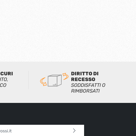
tamento del ponteggio
ndo il D.Lgs. 81/08
 20525) • PARAPETTO
RMEDIO: asta parapetto,
onfigurazione UNI EN
, solo per piani di lavoro di
 Ruote ø 200 mm
freno, certificate UNI EN
 Altezza massima
iungibile senza ancoraggi
 mt, con ancoraggi 11 mt
ICURI
DIRITTO DI
ITO,
RECESSO
ICO
SODDISFATTI O
RIMBORSATI
l*