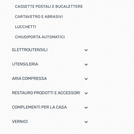
Bulloni inox tps
CASSETTE POSTALI E BUCALETTERE
Cern
Viti inox panel
CARTAVETRO E ABRASIVI
Barre filettate inox
Bulloni esagonali inox
LUCCHETTI
Dadi inox
CHIUDIPORTA AUTOMATICI
Accessori per fissaggio inox
Rondelle inox
ELETTROUTENSILI
Viti per legno
Dadi
UTENSILERIA
Scopri di più
ARIA COMPRESSA
Cartavetro e abrasivi
Lucchet
RESTAURO PRODOTTI E ACCESSORI
COMPLEMENTI PER LA CASA
VERNICI