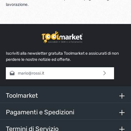
lavorazione.
Iscriviti alla newsletter gratuita Toolmarket e assicurati di non
perdere le nostre notizie ed offerte.
Indirizzo e-mail*
Selezionando continua confermi di aver letto la nostra
informativa sulla protezione dei dati
e di aver accettato i
nostri
termini e condizioni generali
.
Toolmarket
Inserisci i caratteri sopra*
Pagamenti e Spedizioni
Termini di Servizio