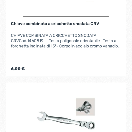
Chiave combinata a cricchetto snodata CRV
CHIAVE COMBINATA A CRICCHETTO SNODATA
CRVCod.1460819 - Testa poligonale orientabile- Testa a
forchetta inclinata di 15°- Corpo in acciaio cromo vanadio-
Finitura satinata- Impugnatura ergonomica. misura mm
8 lunghezza mm 140
6,00 €