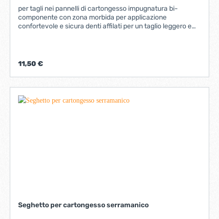
per tagli nei pannelli di cartongesso impugnatura bi-
componente con zona morbida per applicazione
confortevole e sicura denti affilati per un taglio leggero e
rapido e temprati ad induzione per durare nel tempo; punta
della lama affilata per tagli di perforazione denti temprati ad
induzione per durare nel tempo punta della lama affilata per
tagli con perforazione modello: impugnatura bicomponente
11,50 €
imballo: doppio blister
Seghetto per cartongesso serramanico