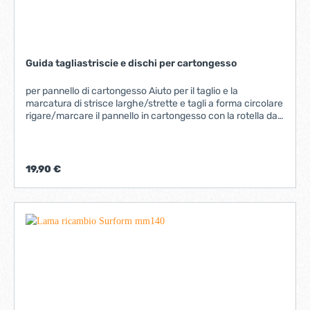
Guida tagliastriscie e dischi per cartongesso
per pannello di cartongesso Aiuto per il taglio e la
marcatura di strisce larghe/strette e tagli a forma circolare
rigare/marcare il pannello in cartongesso con la rotella da
taglio o la matita a corredo a regolazione continua con
funzione di compasso strisce massimo 600 mm, raggio del
cerchio massimo pari a 650 mm imballo: doppio blister
19,90 €