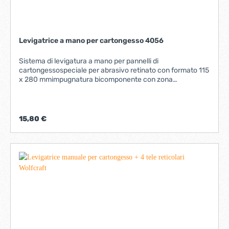
Levigatrice a mano per cartongesso 4056
Sistema di levigatura a mano per pannelli di
cartongessospeciale per abrasivo retinato con formato 115
x 280 mmimpugnatura bicomponente con zona
morbidasupporti dentati per un fissaggio sicuro e costante
degli abrasivicompleta di 1 foglio reticolare di lunga durata
15,80 €