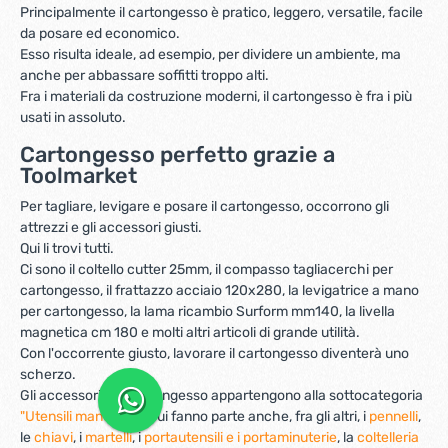
Principalmente il cartongesso è pratico, leggero, versatile, facile
da posare ed economico.
Esso risulta ideale, ad esempio, per dividere un ambiente, ma
anche per abbassare soffitti troppo alti.
Fra i materiali da costruzione moderni, il cartongesso è fra i più
usati in assoluto.
Cartongesso perfetto grazie a
Toolmarket
Per tagliare, levigare e posare il cartongesso, occorrono gli
attrezzi e gli accessori giusti.
Qui li trovi tutti.
Ci sono il coltello cutter 25mm, il compasso tagliacerchi per
cartongesso, il frattazzo acciaio 120x280, la levigatrice a mano
per cartongesso, la lama ricambio Surform mm140, la livella
magnetica cm 180 e molti altri articoli di grande utilità.
Con l'occorrente giusto, lavorare il cartongesso diventerà uno
scherzo.
Gli accessori per cartongesso appartengono alla sottocategoria
"Utensili manuali"
, di cui fanno parte anche, fra gli altri, i
pennelli
,
le
chiavi
, i
martelli
, i
portautensili e i portaminuterie
, la
coltelleria