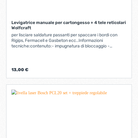
Levigatrice manuale per cartongesso + 4 tele reticolari
Wolfcraft
per lisciare saldature passanti per spaccare i bordi con
Rigips, Fermacell e Gasbeton ecc..Informazioni
tecniche:contenuto:- impugnatura di bloccaggio -
inclusi abrasivi retinato grana 120 (2pz), 220 (2pz);
misura 280 x 115 mm
13,00 €