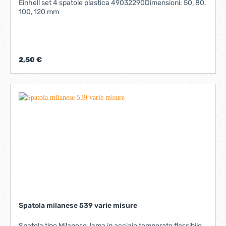
Einhell set 4 spatole plastica 49032290Dimensioni: 50, 80,
100, 120 mm
2,50 €
Spatola milanese 539 varie misure
Spatola tipo Milanese, lama in acciaio temperato flessibile