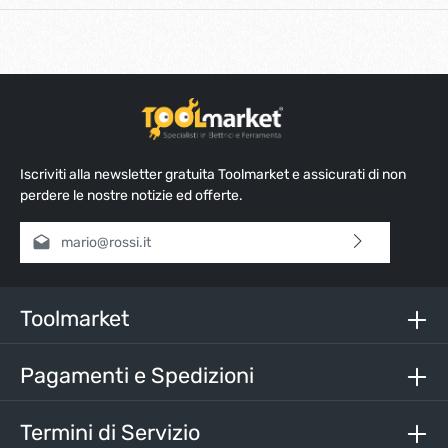
Iscriviti alla newsletter gratuita Toolmarket e assicurati di non
perdere le nostre notizie ed offerte.
Indirizzo e-mail*
Selezionando continua confermi di aver letto la nostra
informativa sulla protezione dei dati
e di aver accettato i
nostri
termini e condizioni generali
.
Toolmarket
Inserisci i caratteri sopra*
Pagamenti e Spedizioni
Termini di Servizio