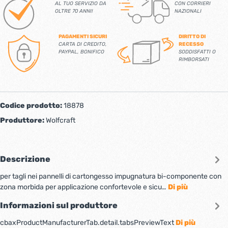
AL TUO SERVIZIO DA
CON CORRIERI
OLTRE 70 ANNI!
NAZIONALI
PAGAMENTI SICURI
DIRITTO DI
CARTA DI CREDITO,
RECESSO
PAYPAL, BONIFICO
SODDISFATTI O
RIMBORSATI
Codice prodotto:
18878
Produttore:
Wolfcraft
Descrizione
per tagli nei pannelli di cartongesso impugnatura bi-componente con
zona morbida per applicazione confortevole e sicu…
Di più
Informazioni sul produttore
cbaxProductManufacturerTab.detail.tabsPreviewText
Di più