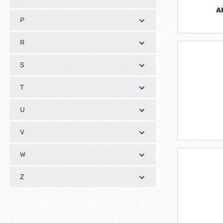
A
P
R
S
T
U
V
W
Z