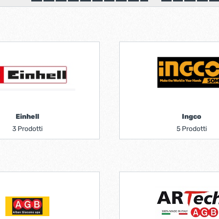
Ferramenta per porte 
Ferramenta per porte a
i per tv lcd-plasma
ci verticali
Pialle elettriche
e e caricabatterie per
Spazzole per motori elett
tensili
trabattelli
Lastrine e angolari in met
Einhell
Ingco
 portatili
Lastrine angolari
3 Prodotti
5 Prodotti
ttelli
Lastrine piane
Lastrine speciali
e
Ruote
ere per infissi
iere per mobili