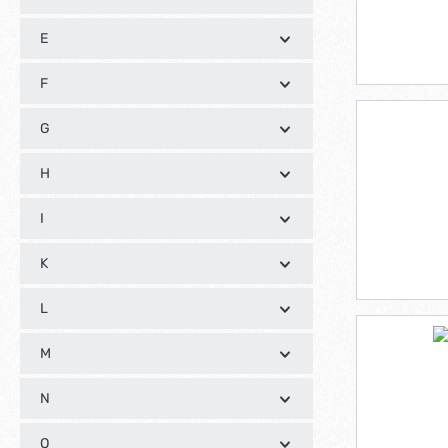
E
F
G
H
I
K
L
M
N
O