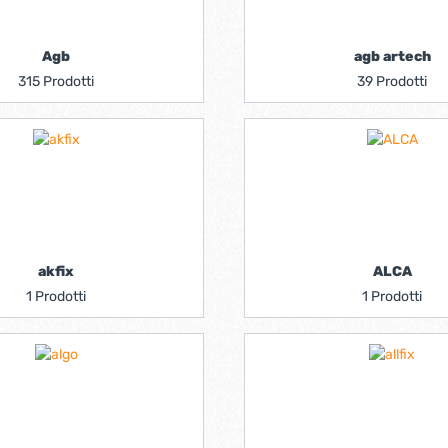
iere ferro forgiato
Agb
agb artech
315 Prodotti
39 Prodotti
akfix
ALCA
ti
Chiudiporta automatici
1 Prodotti
1 Prodotti