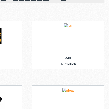
scorrevoli
Ferro forgiato maniglie etc.
Catenacci ferro forgiato
 libro
Maniglie ferro forgiato
Miscelatori
Maniglioni e battenti ferro forgiato
Maniglie classiche
rici
Maniglie moderne
Scopri di più
allo
Ferramenta per mobili
3M
Serrature per mobili
4 Prodotti
Scolapiatti
Cestelli estraibili per cucine
Scopri di più
Cassette postali e bucalettere
Bucalettere
Cassette postali