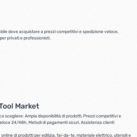
Questo set è ideale per chi cerca un
pacchetto completo e potente per
affrontare una varietà di lavori di taglio e
avvitatura con efficienza e precisione.
Codici Prodotto: Codice INECO:
ile dove acquistare a prezzi competitivi e spedizione veloce,
4706400002 Codice TOTAL: TCKLI20273E
er privati e professionisti.
Tool M
arket
a scegliere: Ampia disponibilità di prodotti, Prezzi competitivi e
eloce 24/48h, Metodi di pagamenti sicuri, Assistenza clienti
nline di prodotti per edilizia, fai-da-te, materiale elettrico, utensili e