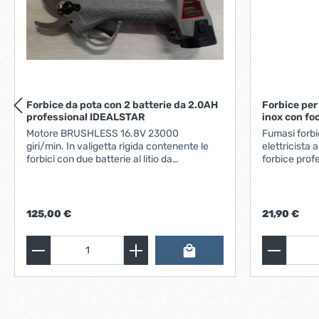
Forbice da pota con 2 batterie da 2.0AH
Forbice per 
professional IDEALSTAR
inox con fo
Motore BRUSHLESS 16.8V 23000
Fumasi forbi
giri/min. In valigetta rigida contenente le
elettricista art.23084
forbici con due batterie al litio da
forbice profe
2000mAhautonomia 3/4 orepeso 900
Interamente 
grapertura lama 25 mmcon indicatore di
420, molto r
carica delle batterie, caricabatteria a 2
Soluzioni er
uscite e kit utensile e valigetta rigida.
manici, frutt
125,00 €
21,90 €
utilizzatori 
del perno di
affidabilità 
regolabile a
termici spec
esigenze di 
negli impieg
durezza 58 H