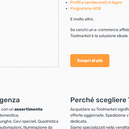
Profili e semilavorati in legno
Programma AGB
E molto altro.
Se cerchi un e-commerce affidab
Toolmarket è la soluzione ideale p
Scopri di più
sigenza
Perché scegliere 
e, con un
assortimento
Acquistare su Toolmarket signific
 domestica.
offerte aggiornate, Spedizione v
lunghe, Cavi speciali, Quadristica
dedicata.
 automazioni, Illuminazione da
Siamo specializzati nella vendita o