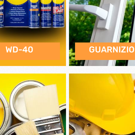
iere ferro forgiato
WD-40
GUARNIZIO
ti
Chiudiporta automatici