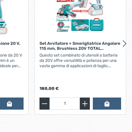
ione 20 V,
Set Avvitatore + Smerigliatrice Angolare
115 mm, Brushless 20V TOTAL
4706400002
ione da 20 V
Questo set combinato di utensili a batteria
da 20V offre versatilità e potenza per una
 ideale per
vasta gamma di applicazioni di taglio,
oratura e
levigatura, foratura e avvitatura. Include
una smerigliatrice angolare e un avvitatore
e esigenze di
a percussione, entrambi dotati di motore
brushless per garantire prestazioni elevate
180,00 €
e una lunga durata. Ideale per professionisti
e appassionati del fai-da-te che
ce:
necessitano di strumenti potenti e affidabili
per affrontare vari tipi di lavori.
Composizione del Set:Empty heading
Smerigliatrice Angolare (TAGLI27153E):
riducendo la
Motore Brushless: Garantisce maggiore
efficienza, durata e meno necessità di