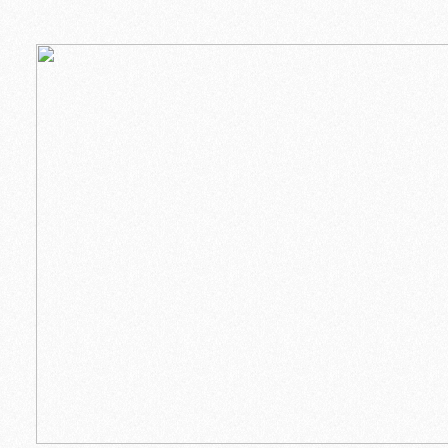
cavi per la m
conduttori. P
taglio dei co
apposita sag
entrambe le lame. Lungh
Peso gr. 150