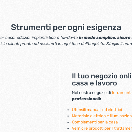
Completo: 2 Batterie da 20 V - 2 Ah:
Offrono un'autonomia prolungat
continui. Caricabatterie da 20 V - 2 A: Per
una ricarica rapida ed efficiente. Valige
rigida: Per un trasporto e una
Strumenti per ogni esigenza
conservazione sicura dell'utensi
accessori. 47 Accessori assortiti: Inclusi 1
er casa, edilizia, impiantistica e fai-da-te
in modo semplice, sicuro
inserto da 65 mm al Cr-V, 3 pun
io clienti pronto ad assisterti in ogni fase dell’acquisto. Sfoglia il cat
e una selezione di strumenti p
una vasta gamma di lavori. Questo trapano
avvitatore a percussione rappr
scelta ideale per chi cerca prestazioni
elevate, affidabilità e versatilità, con 
adatte sia per l'uso professiona
Il tuo negozio onl
fai-da-te.
casa e lavoro
Nel nostro negozio di
ferramenta
professionali:
Utensili manuali ed elettrici
Materiale elettrico e illuminazio
Complementi per la casa
Vernici e prodotti per il trattame