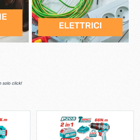
NE
ELETTRICI
 solo click!