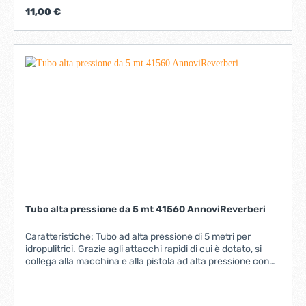
grazie all’attacco rapido. Compatibile con... 3 Series 396
11,00 €
DSS Series 2.0 PE DSS Series 3.0 PE DHS Series 2.A 1
Series 143 3 Series 397 3 Series 387 14 Series 1415 1 Series
117 e-1800 e-2000 HRD e-2 DUALSPEED D
Tubo alta pressione da 5 mt 41560 AnnoviReverberi
Caratteristiche: Tubo ad alta pressione di 5 metri per
idropulitrici. Grazie agli attacchi rapidi di cui è dotato, si
collega alla macchina e alla pistola ad alta pressione con
un clic. Compatibile con... 1 Series 143 1 Series 117