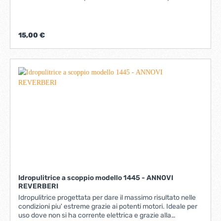
proteggere il motore e garantirne una maggiore durata.
Quando necessario, è possibile rimuoverlo e pulirlo
utilizzando dell’aria compressa oppure l’acqua corrente,
con l’accortezza di farlo asciugare prima di rimontarlo.
15,00 €
compatibile con l' aspiracenere E12 misure: diametro
interno 100 mm diametro esterno 130 mm altezza 115 mm
Idropulitrice a scoppio modello 1445 - ANNOVI
REVERBERI
Idropulitrice progettata per dare il massimo risultato nelle
condizioni piu' estreme grazie ai potenti motori. Ideale per
uso dove non si ha corrente elettrica e grazie alla