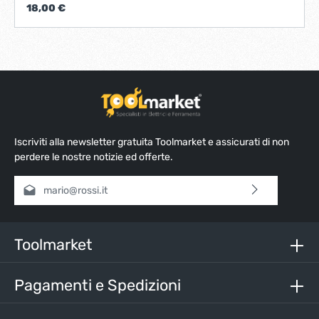
18,00 €
Iscriviti alla newsletter gratuita Toolmarket e assicurati di non
perdere le nostre notizie ed offerte.
Indirizzo e-mail*
Selezionando continua confermi di aver letto la nostra
informativa sulla protezione dei dati
e di aver accettato i
nostri
termini e condizioni generali
.
Toolmarket
Inserisci i caratteri sopra*
Pagamenti e Spedizioni