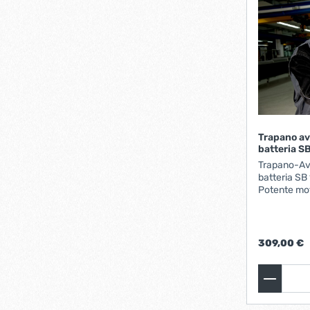
Trapano av
batteria 
Trapano-Avv
batteria SB
Potente mot
e avvitare
percussione 
migliori risu
esagono cav
309,00 €
lavorare se
integrata pe
Con pratico
alloggiament
a sinistra B