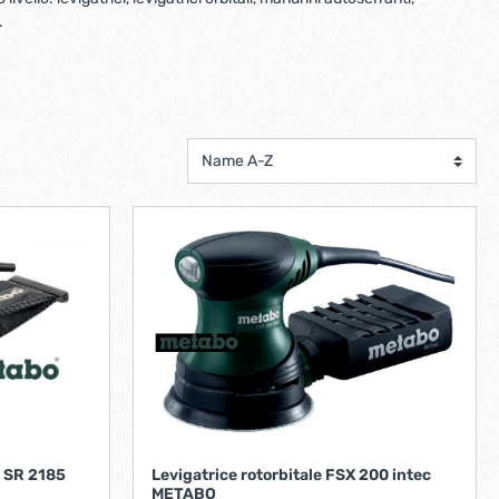
scorrevoli
Ferro forgiato maniglie etc.
.
Catenacci ferro forgiato
 libro
Maniglie ferro forgiato
Miscelatori
Maniglioni e battenti ferro forgiato
Maniglie classiche
rici
Maniglie moderne
Scopri di più
allo
Ferramenta per mobili
Serrature per mobili
Scolapiatti
Cestelli estraibili per cucine
Scopri di più
Cassette postali e bucalettere
Bucalettere
e SR 2185
Levigatrice rotorbitale FSX 200 intec
METABO
Cassette postali