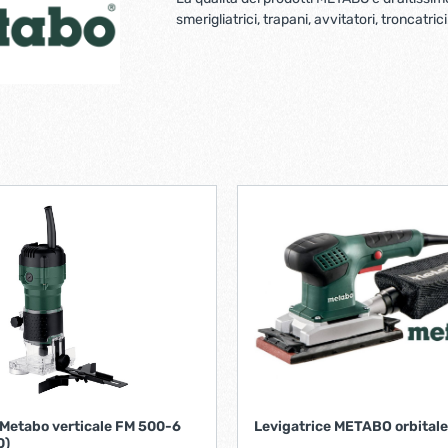
Ferramenta per porte 
smerigliatrici, trapani, avvitatori, troncatrici
Ferramenta per porte a
i per tv lcd-plasma
ci verticali
Pialle elettriche
e e caricabatterie per
Spazzole per motori elett
tensili
trabattelli
Lastrine e angolari in met
 portatili
Lastrine angolari
ttelli
Lastrine piane
Lastrine speciali
e
Ruote
ere per infissi
 Metabo verticale FM 500-6
Levigatrice METABO orbital
0)
iere per mobili