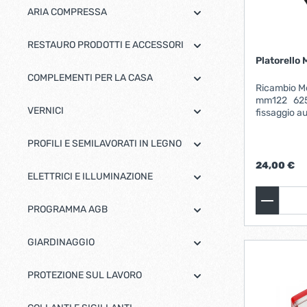
ARIA COMPRESSA
RESTAURO PRODOTTI E ACCESSORI
Platorello
COMPLEMENTI PER LA CASA
Ricambio Metabo
mm122 625658000 Plat
VERNICI
fissaggio a
(come rica
Diametro 122 mm Dur
PROFILI E SEMILAVORATI IN LEGNO
Esecuzione forzata Ada
Intec
24,00 €
ELETTRICI E ILLUMINAZIONE
PROGRAMMA AGB
GIARDINAGGIO
PROTEZIONE SUL LAVORO