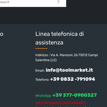
 continua confermi di aver letto la nostra
sulla protezione dei dati
e di aver accettato i
i e condizioni generali
.
tteri sopra*
io
Linea telefonica di
assistenza
Indirizzo : Via A. Manzoni, 26 73012 Campi
Salentina (LE)
info@toolmarket.it
Email :
+39 0832 -791094
Telefono:
+39 377-0900327
WhatsApp:
SOLO MESSAGGI (NO CHIAMATE)