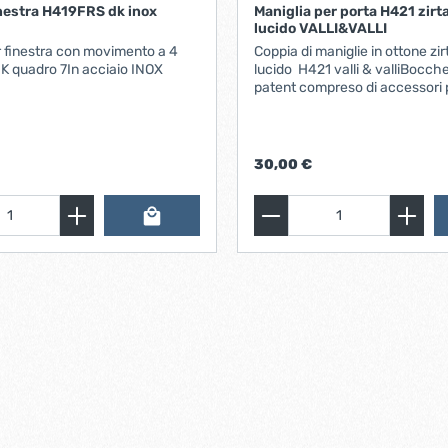
inestra H419FRS dk inox
Maniglia per porta H421 zirtanio oro
lucido VALLI&VALLI
iere ferro forgiato
r finestra con movimento a 4
Coppia di maniglie in ottone zir
 DK quadro 7In acciaio INOX
lucido H421 valli & valliBocche
patent compreso di accessori p
completo fissaggio
30,00 €
ti
Chiudiporta automatici