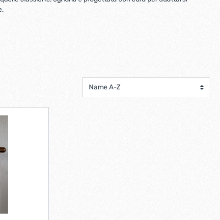
scorrevoli
Ferro forgiato maniglie etc.
e.
Catenacci ferro forgiato
 libro
Maniglie ferro forgiato
Miscelatori
Maniglioni e battenti ferro forgiato
Maniglie classiche
rici
Maniglie moderne
Scopri di più
allo
Ferramenta per mobili
Serrature per mobili
Scolapiatti
Cestelli estraibili per cucine
Scopri di più
Cassette postali e bucalettere
Bucalettere
Cassette postali