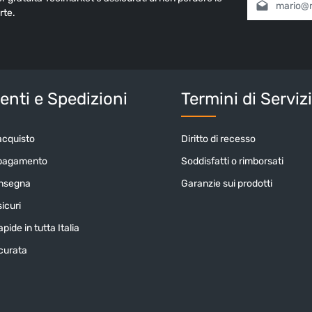
rte.
Selezionando
informativa 
nostri
termin
Inserisci i cara
nti e Spedizioni
Termini di Serviz
acquisto
Diritto di recesso
 pagamento
Soddisfatti o rimborsati
onsegna
Garanzie sui prodotti
icuri
pide in tutta Italia
icurata