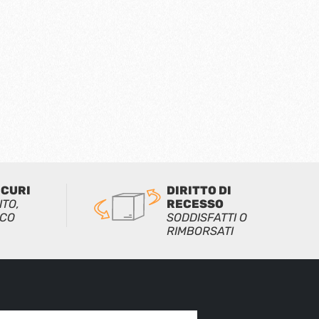
ICURI
DIRITTO DI
ITO,
RECESSO
ICO
SODDISFATTI O
RIMBORSATI
l*