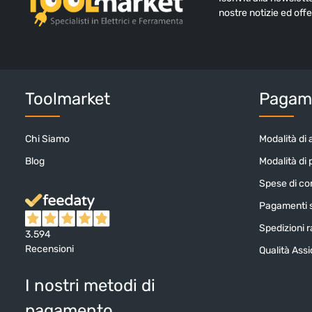
nostre notizie ed offe
Toolmarket
Pagame
Chi Siamo
Modalità di 
Blog
Modalità di
Spese di c
Pagamenti s
Spedizioni ra
3.594
Recensioni
Qualità Ass
I nostri metodi di
pagamento