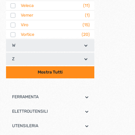
Veleca
(11)
Vemer
(1)
Viro
(15)
Vortice
(20)
W
Z
Mostra Tutti
FERRAMENTA
ELETTROUTENSILI
UTENSILERIA