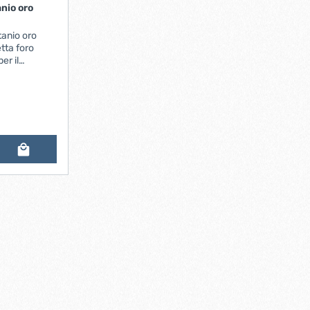
tanio oro
tta foro
er il