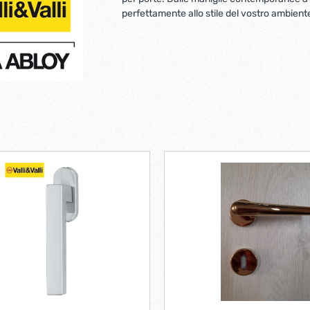
Ferramenta per porte 
perfettamente allo stile del vostro ambient
Ferramenta per porte a
i per tv lcd-plasma
ci verticali
Pialle elettriche
e e caricabatterie per
Spazzole per motori elett
tensili
trabattelli
Lastrine e angolari in met
 portatili
Lastrine angolari
ttelli
Lastrine piane
Lastrine speciali
e
Ruote
ere per infissi
iere per mobili