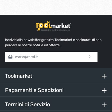
Iscriviti alla newsletter gratuita Toolmarket e assicurati di non
perdere le nostre notizie ed offerte.
Indirizzo e-mail*
Selezionando continua confermi di aver letto la nostra
informativa sulla protezione dei dati
e di aver accettato i
nostri
termini e condizioni generali
.
Toolmarket
Inserisci i caratteri sopra*
Pagamenti e Spedizioni
Termini di Servizio