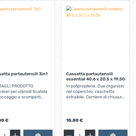
rlock Scomparto
aoggetti con sportello per
orientabili , di
2 con freno di
amento Superficie di
ggio con
etino Maniglione di spinta
zza di lavoro658 mmPeso
prodotto18.7 Kg
etta portautensili 3in1
Cassetta portautensili
essential 40.6 x 20.5 x 19.50
TAGLI PRODOTTO
In polipropilene. Due organizer
niser per utensili Scatola
nel coperchio, vaschetta
toccaggio a scomparti
estraibile. Cerniere di chiusura
essionale ideale per lo
in metallo. Dimensioni: 40,6 x
aggio di utensili elettrici,
20,5 x 19,5
sili manuali e accessori.
io in plastica resistente
00 €
10,80 €
usura per una struttura
sa resistente Maniglia
rna e completamente a