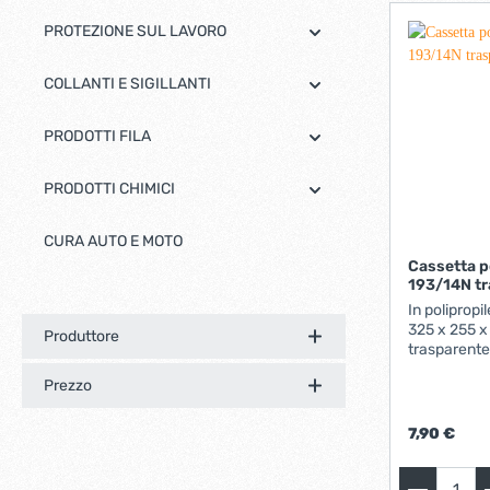
PROTEZIONE SUL LAVORO
COLLANTI E SIGILLANTI
PRODOTTI FILA
PRODOTTI CHIMICI
CURA AUTO E MOTO
Cassetta p
193/14N t
In polipropi
325 x 255 
Produttore
trasparente
Dotata di ma
Prezzo
d'incastro p
accoppiatur
polipropile
7,90 €