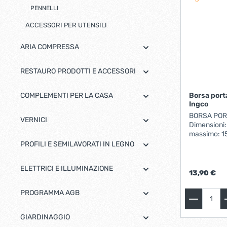
PENNELLI
Bulloni inox tps
Cern
Viti inox panel
ACCESSORI PER UTENSILI
Barre filettate inox
Bulloni esagonali inox
ARIA COMPRESSA
Dadi inox
Accessori per fissaggio inox
RESTAURO PRODOTTI E ACCESSORI
Rondelle inox
Viti per legno
COMPLEMENTI PER LA CASA
Borsa port
Ingco
Dadi
BORSA POR
VERNICI
Scopri di più
Dimensioni: 16" 
massimo: 15kg Telaio 
per un facile
PROFILI E SEMILAVORATI IN LEGNO
Cartavetro e abrasivi
Lucchet
impermeabi
interne 6 t
ELETTRICI E ILLUMINAZIONE
13,90 €
PROGRAMMA AGB
GIARDINAGGIO