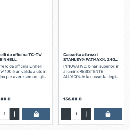
elli da officina TC-TW
Cassetta attrezzi
 EINHELL
STANLEY® FATMAX®, 240
litri
rrello da officina Einhell
INNOVATIVO: binari superiori in
W 100 è un valido aiuto in
alluminioRESISTENTE
cina per avere sempre gli
ALL'ACQUA: la cassetta degli
ezzi ben in ordine e in
attrezzi ha una tenuta stagna
a. Con le sue dimensioni il
IP65DURATA: chiusure e
ello da officina è
cerniere in metallo per
vrabile senza problemi.
impieghi gravosicapacita' di
,00 €
156,00 €
quattro resistenti rotelle
peso 70 KGMisure: lunghezza
tabili di plastica e un
97 cm larghezza 99 cm
lione di spinta, il carrello
altezza 62 cm peso a vuoto
fficina è utilizzabile dove
15.84 kg
de necessario 4 cassetti
revoli con sistema