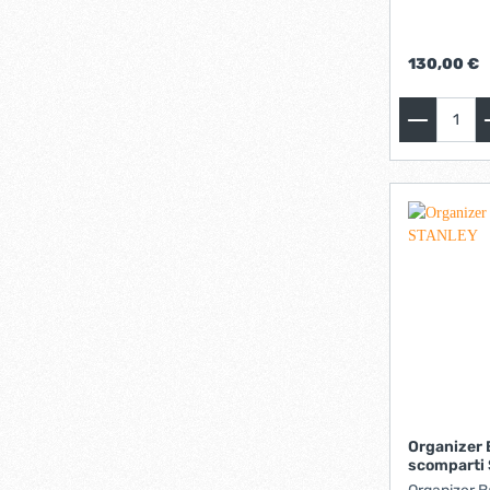
amovibili. 
asportabili.
63,8 X 40,6
130,00 €
Organizer 
scomparti