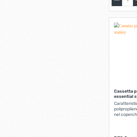
Cassetta p
essential 
Caratteristic
polipropile
nel coperch
estraibile. 
in metallo. 
18,8 x 13,2