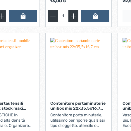
16,00 €
22,
47,1
ortautensili
Contenitore portaminuterie
Con
k stock maxi
unibox mis 22x35,5x16,7
uni
cm
cm
TICHE In
Contenitore porta minuterie,
Vasc
ad alta densità
utilissimo per riporre qualsiasi
Bis, 
ciaio. Organizere
tipo di oggetto, utensile o
Ecob
on separatore
attrezzo da
minu