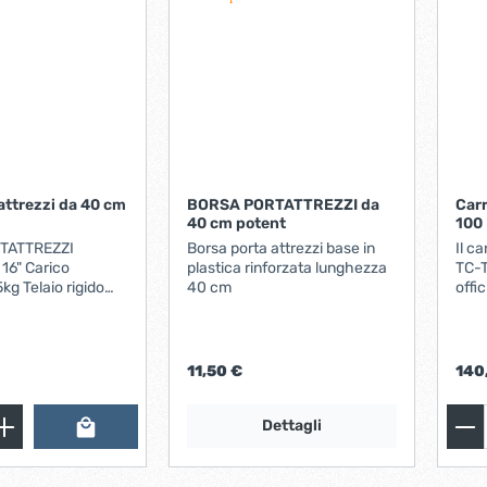
iere ferro forgiato
attrezzi da 40 cm
BORSA PORTATTREZZI da
Carr
40 cm potent
100
TATTREZZI
Borsa porta attrezzi base in
Il ca
Carico
plastica rinforzata lunghezza
TC-T
rigido
40 cm
offi
 utilizzo e
attr
ti
Chiudiporta automatici
le 8 tasche
vist
asche esterne
carr
mano
11,50 €
140
Con 
orien
manig
Dettagli
da o
si ren
scor