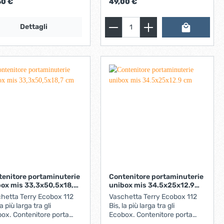
50 €
49,00 €
x22,1x23,6 cm.
Peso netto:5.5kg
Dettagli
tenitore portaminuterie
Contenitore portaminuterie
box mis 33,3x50,5x18,7
unibox mis 34.5x25x12.9
cm
hetta Terry Ecobox 112
Vaschetta Terry Ecobox 112
la più larga tra gli
Bis, la più larga tra gli
ox. Contenitore porta
Ecobox. Contenitore porta
terie, utilissimo per
minuterie, utilissimo per