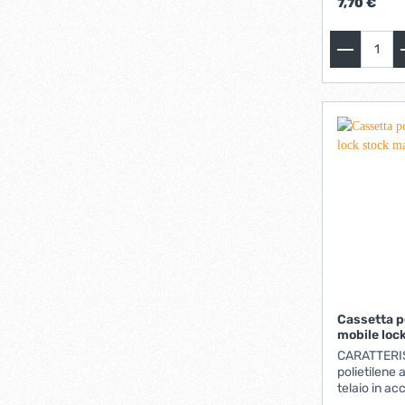
7,70 €
Cassetta p
mobile loc
organizer
CARATTERIS
polietilene 
telaio in ac
superiore c