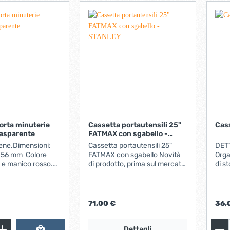
Inte
port
attrezzi 4 rotelle 
cui 
stazion
appo
tapp
Alte
del 
orta minuterie
Cassetta portautensili 25"
Cass
rasparente
FATMAX con sgabello -
STANLEY
lene.Dimensioni:
Cassetta portautensili 25"
DET
x 56 mm Colore
FATMAX con sgabello Novità
Orga
 e manico rosso.
di prodotto, prima sul mercato.
di s
niglia e clip
Unisce i vantaggi di una
prof
er
cassetta portautensili con
stocc
a Materiale:
quelli di uno sgabello e
uten
ne.14 scomparti
postazione di lavoro sollevata
Tela
71,00 €
36,
Struttura leggera, facile da
all'
trasportare Gambe in
chiu
alluminio robuste, piedini
inte
Dettagli