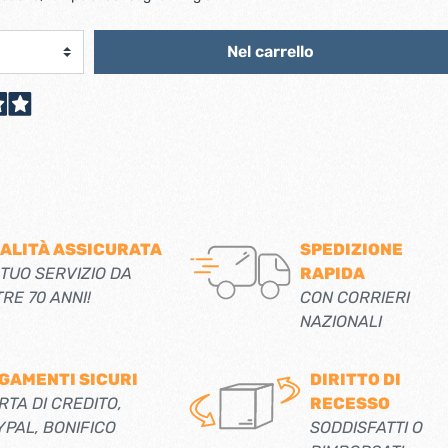
scorrevoli
Ferro forgiato maniglie etc.
Catenacci ferro forgiato
 libro
Nel carrello
Maniglie ferro forgiato
Miscelatori
Maniglioni e battenti ferro forgiato
Maniglie classiche
rici
Maniglie moderne
Scopri di più
allo
Ferramenta per mobili
Serrature per mobili
ALITÀ ASSICURATA
SPEDIZIONE
 TUO SERVIZIO DA
RAPIDA
Scolapiatti
TRE 70 ANNI!
CON CORRIERI
Cestelli estraibili per cucine
NAZIONALI
Scopri di più
GAMENTI SICURI
DIRITTO DI
Cassette postali e bucalettere
RTA DI CREDITO,
RECESSO
Bucalettere
YPAL, BONIFICO
SODDISFATTI O
Cassette postali