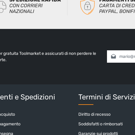
CON CORRIERI
CARTA DI CRED
NAZIONALI
PAYPAL, BONIF
ter gratuita Toolmarket e assicurati di non perdere le
Indirizzo e-mai
rte.
Selezionando
informativa 
nostri
termin
Inserisci i cara
nti e Spedizioni
Termini di Serviz
acquisto
Diritto di recesso
 pagamento
Soddisfatti o rimborsati
onsegna
Garanzie sui prodotti