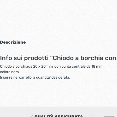
Bulloni inox tps
Cern
Viti inox panel
Barre filettate inox
Bulloni esagonali inox
Dadi inox
Accessori per fissaggio inox
Rondelle inox
Descrizione
Viti per legno
Dadi
Info sui prodotti "Chiodo a borchia con
Scopri di più
Chiodo a borchiada 20 x 20 mm con punta centrale da 18 mm
colore nero
Cartavetro e abrasivi
Lucchet
Inserire nel carrello la quantita' desiderata.
QUALITÀ ASSICURATA