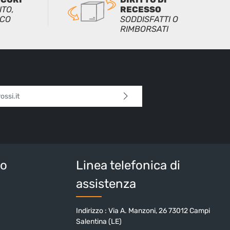
ITO,
RECESSO
ICO
SODDISFATTI O
RIMBORSATI
l*
 continua confermi di aver letto la nostra
sulla protezione dei dati
e di aver accettato i
i e condizioni generali
.
tteri sopra*
io
Linea telefonica di
assistenza
Indirizzo : Via A. Manzoni, 26 73012 Campi
Salentina (LE)