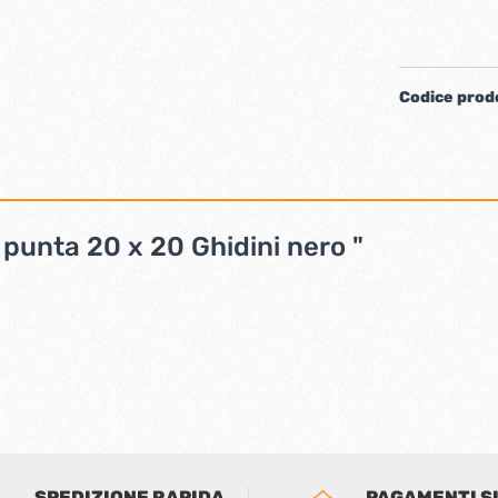
iere ferro forgiato
Codice prod
 punta 20 x 20 Ghidini nero "
ti
Chiudiporta automatici
SPEDIZIONE RAPIDA
PAGAMENTI S