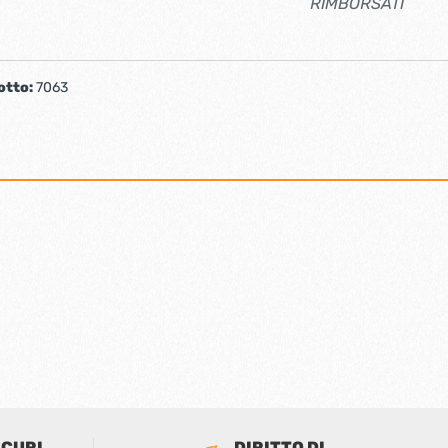
RIMBORSATI
otto:
7063
ICURI
DIRITTO DI