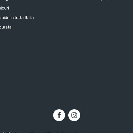
icuri
pide in tutta Italia
icurata