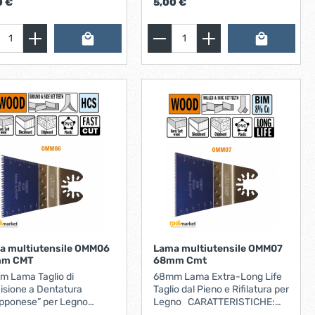
0 €
5,00 €
llare una griglia di
Installare una griglia di
ilazione, adattare mobilio
ventilazione, adattare mobilio
permettere il passaggio di
per permettere il passaggio di
elettrici, rifinire e portare
cavi elettrici, rifinire e portare
sura elementi in legno
a misura elementi in legno
e tenoni e tasselli), lavori
(come tenoni e tasselli), lavori
orte e finestre.
su porte e finestre.
a multiutensile OMM06
Lama multiutensile OMM07
m CMT
68mm Cmt
 Lama Taglio di
68mm Lama Extra-Long Life
isione a Dentatura
Taglio dal Pieno e Rifilatura per
pponese” per Legno
Legno CARATTERISTICHE:
TERISTICHE: HCS con
Dentatura Bimetal e con 8% di