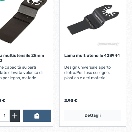
a multiutensile 28mm
Lama multiutensile 428944
0
me capacità su parti
Design universale aperto
ate elevata velocità di
dietro.Per l'uso su legno,
io per legno, materie
plastica e altri materiali
iche con rinforzi in fibra di
morbidi. Compatibile multi-
o, cartongesso, materie
utensili oscillanti, e macchine
etiche materiale: HCS
multi-utensili standard a
cambio rapido senza l'uso di
0 €
2,90 €
attrezzi.
Dettagli