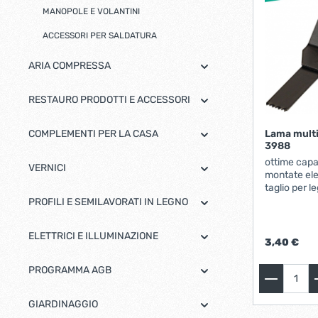
MANOPOLE E VOLANTINI
Bulloni inox tps
Cern
Viti inox panel
ACCESSORI PER SALDATURA
Barre filettate inox
Bulloni esagonali inox
ARIA COMPRESSA
Dadi inox
Accessori per fissaggio inox
RESTAURO PRODOTTI E ACCESSORI
Rondelle inox
Viti per legno
COMPLEMENTI PER LA CASA
Lama mult
3988
Dadi
ottime capac
VERNICI
Scopri di più
montate ele
taglio per l
plastiche con
PROFILI E SEMILAVORATI IN LEGNO
Cartavetro e abrasivi
Lucchet
vetro, cart
sintetiche 
ELETTRICI E ILLUMINAZIONE
3,40 €
PROGRAMMA AGB
GIARDINAGGIO