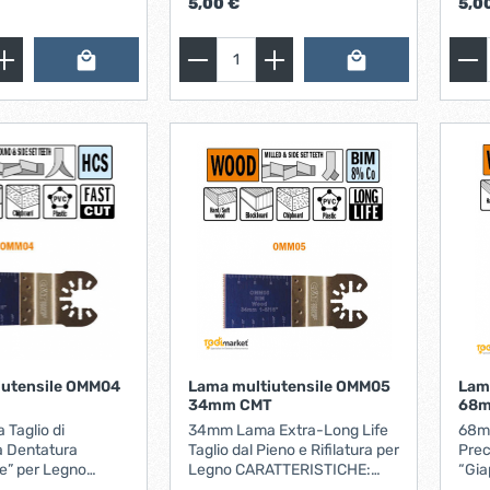
5,00 €
5,0
di attrezzi.
Installare una griglia di
Insta
ventilazione, adattare mobilio
vent
per permettere il passaggio di
per 
cavi elettrici, operazioni di
cavi 
taglio su legno per inserimento
a mi
di serrature e cerniere, lavori
(com
su porte e finestre.
su p
iutensile OMM04
Lama multiutensile OMM05
Lam
34mm CMT
68m
Taglio di
34mm Lama Extra-Long Life
68mm
a Dentatura
Taglio dal Pieno e Rifilatura per
Prec
e” per Legno
Legno CARATTERISTICHE:
“Gia
E: HCS con
Dentatura Bimetal con 8% di
CARAT