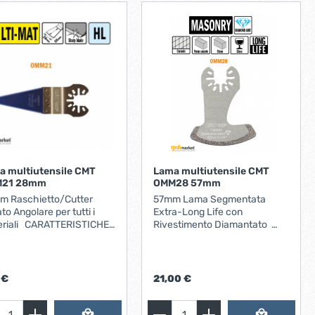
a multiutensile CMT
Lama multiutensile CMT
21 28mm
OMM28 57mm
m Raschietto/Cutter
57mm Lama Segmentata
ato Angolare per tutti i
Extra-Long Life con
ATTERISTICHE:
Rivestimento Diamantato
hietto affilato ad angolo
CARATTERISTICHE:
o HL. APPLICAZIONI:
Rivestimento diamantato per
o di giunti di dilatazione
una durata Extra-Long.
ici, taglio di prodotti
MATERIALI: Lama segmentata
 €
21,00 €
lanti come quelli per
per piastrelle, marmo, resine
tre, taglio di materiali
epossidiche. APPLICAZIONI:
nti.
Rimuove rivestimenti di