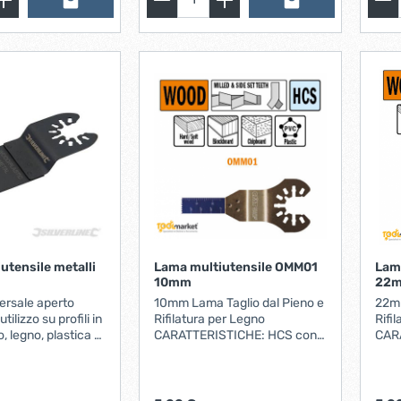
utensile metalli
Lama multiutensile OMM01
Lam
10mm
22m
ersale aperto
10mm Lama Taglio dal Pieno e
22mm
utilizzo su profili in
Rifilatura per Legno
Rifi
, legno, plastica e
CARATTERISTICHE: HCS con
CARAT
mpatibile con
denti temprati. MATERIALI:
denti t
i oscillanti, e
Lama per legno, listellare,
Lama
lti-utensili
truciolare, plastica, tubi e
truci
cambio rapido
profilati. APPLICAZIONI:
profilati. A