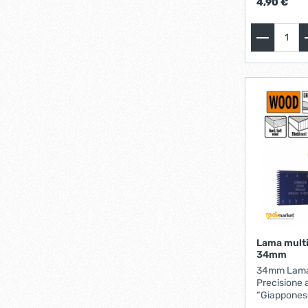
4,90 €
senza l'uso 
Lama mult
34mm
34mm Lama 
Precisione 
“Giappones
CARATTERISTICH