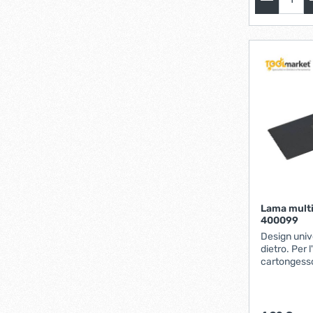
Lama multi
400099
Design univ
dietro. Per l'
cartongesso
metallo. Co
multi-utensil
macchine mu
standard a 