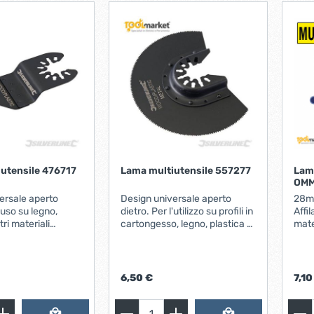
utensile 476717
Lama multiutensile 557277
Lam
OMM
ersale aperto
Design universale aperto
28m
l'uso su legno,
dietro. Per l'utilizzo su profili in
Affil
tri materiali
cartongesso, legno, plastica e
materiali CAR
mpatibile con
metallo. Compatibile multi-
Rasc
i oscillanti, e
utensili oscillanti e con
in acciai
 attrezzi, cambio
macchine multi-utensile
Tagli
acchine multi-
standard a cambio rapido
elast
6,50 €
7,10
ndard.
senza l'uso di attrezzi
sigil
fines
isola