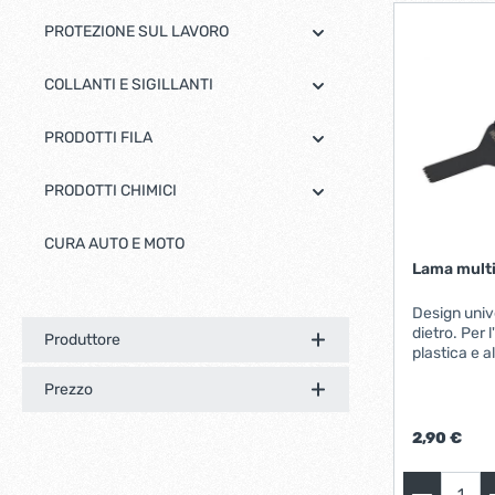
PROTEZIONE SUL LAVORO
COLLANTI E SIGILLANTI
PRODOTTI FILA
PRODOTTI CHIMICI
CURA AUTO E MOTO
Lama multi
Design univ
dietro. Per 
Produttore
plastica e al
morbidi. Co
Prezzo
multi-utensil
anche senza
rapido, e m
2,90 €
utensili sta