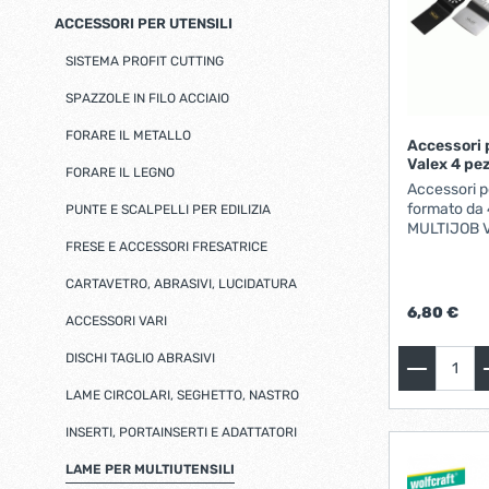
Seghetto alternativo
Chiavi professionali
Serrature per metallo
ACCESSORI PER UTENSILI
Chiavi a cricchetto
Serrature per legno
Batterie
Support
Chiavi a brugola esagonali
SISTEMA PROFIT CUTTING
Levigatrici
Fresatri
Serrature per porte da interni
Chiavi combinate
SPAZZOLE IN FILO ACCIAIO
Scopri di più
Chiavi a bussola
Pistole termiche
Batteri
Chiavi a rullino
FORARE IL METALLO
Accessori 
elettrou
Accessori e varie
Valex 4 pe
FORARE IL LEGNO
Accessori p
Scopri di più
formato da 
PUNTE E SCALPELLI PER EDILIZIA
MULTIJOB V
Profilati e accessori metallo
Scale e 
FRESE E ACCESSORI FRESATRICE
compatibili.
Profili alluminio
Scale
CARTAVETRO, ABRASIVI, LUCIDATURA
Profili per pavimenti
Traba
6,80 €
ACCESSORI VARI
Nodi, lance e borchie
DISCHI TAGLIO ABRASIVI
Scopri di più
LAME CIRCOLARI, SEGHETTO, NASTRO
Viti bulloni e fissaggi
Cernier
INSERTI, PORTAINSERTI E ADATTATORI
Viti, bulloni e accessori inox
Cerni
LAME PER MULTIUTENSILI
Autofilettanti inox
Cern