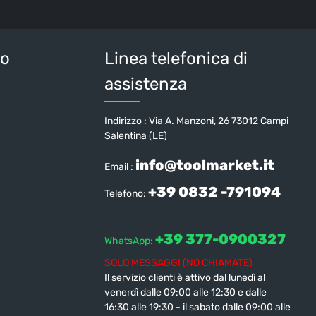
sulla protezione dei dati
e di aver accettato i
i e condizioni generali
.
tteri sopra*
io
Linea telefonica di
assistenza
Indirizzo : Via A. Manzoni, 26 73012 Campi
Salentina (LE)
info@toolmarket.it
Email :
+39 0832 -791094
Telefono:
+39 377-0900327
WhatsApp:
SOLO MESSAGGI (NO CHIAMATE)
Il servizio clienti è attivo dal lunedì al
venerdì dalle 09:00 alle 12:30 e dalle
16:30 alle 19:30 - il sabato dalle 09:00 alle