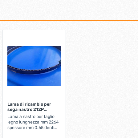
Lama di ricambio per
sega nastro 212P
1452640 Valex
Lama a nastro per taglio
legno lunghezza mm 2264
spessore mm 0.65 denti
per pollice 4Codice: