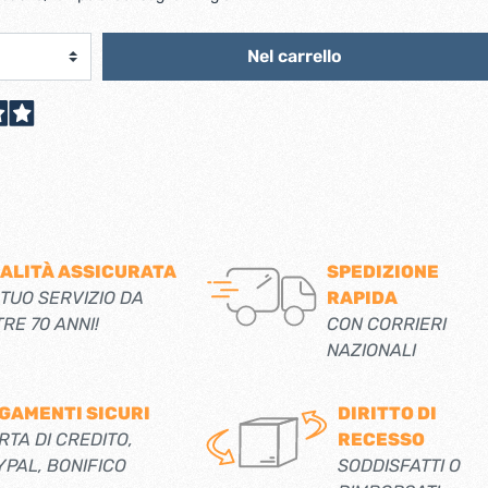
scorrevoli
Ferro forgiato maniglie etc.
Catenacci ferro forgiato
 libro
Nel carrello
Maniglie ferro forgiato
Miscelatori
Maniglioni e battenti ferro forgiato
Maniglie classiche
rici
Maniglie moderne
Scopri di più
allo
Ferramenta per mobili
Serrature per mobili
ALITÀ ASSICURATA
SPEDIZIONE
 TUO SERVIZIO DA
RAPIDA
Scolapiatti
TRE 70 ANNI!
CON CORRIERI
Cestelli estraibili per cucine
NAZIONALI
Scopri di più
GAMENTI SICURI
DIRITTO DI
Cassette postali e bucalettere
RTA DI CREDITO,
RECESSO
Bucalettere
YPAL, BONIFICO
SODDISFATTI O
Cassette postali