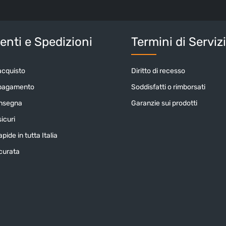
informativa 
nostri
termin
Inserisci i cara
nti e Spedizioni
Termini di Serviz
acquisto
Diritto di recesso
 pagamento
Soddisfatti o rimborsati
onsegna
Garanzie sui prodotti
icuri
pide in tutta Italia
icurata