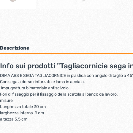
Bulloni inox tps
Cern
Viti inox panel
Barre filettate inox
Bulloni esagonali inox
Dadi inox
Accessori per fissaggio inox
Rondelle inox
Descrizione
Viti per legno
Dadi
Info sui prodotti "Tagliacornicie sega 
Scopri di più
DIMA ABS E SEGA TAGLIACORNICE in plastica con angolo di taglio a 45°
Con sega a dorso rinforzato e lama in acciaio.
Cartavetro e abrasivi
Lucchet
Impugnatura bimateriale antiscivolo.
Fori di fissaggio per il fissaggio della scatola al banco da lavoro.
misure
Lunghezza totale 30 cm
larghezza interna 9 cm
altezza 5.5 cm