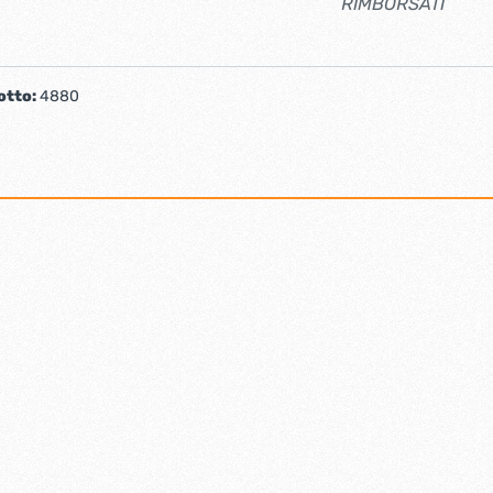
RIMBORSATI
otto:
4880