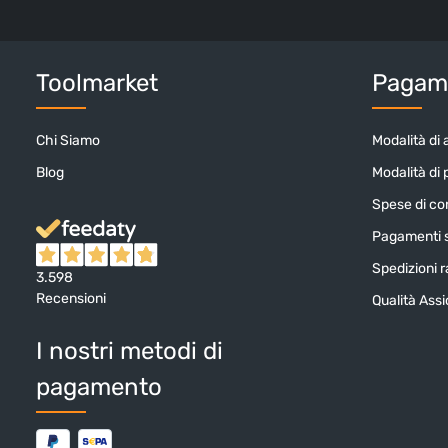
Toolmarket
Pagame
Chi Siamo
Modalità di 
Blog
Modalità di
Spese di c
Pagamenti s
Spedizioni ra
3.598
Recensioni
Qualità Ass
I nostri metodi di
pagamento