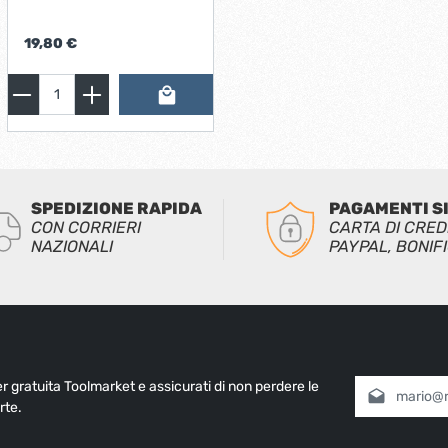
1452640Per seghe a
nastro: SN212P
19,80 €
SPEDIZIONE RAPIDA
PAGAMENTI S
CON CORRIERI
CARTA DI CRED
NAZIONALI
PAYPAL, BONIF
ter gratuita Toolmarket e assicurati di non perdere le
Indirizzo e-mai
rte.
Selezionando