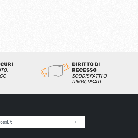
ICURI
DIRITTO DI
ITO,
RECESSO
ICO
SODDISFATTI O
RIMBORSATI
l*
 continua confermi di aver letto la nostra