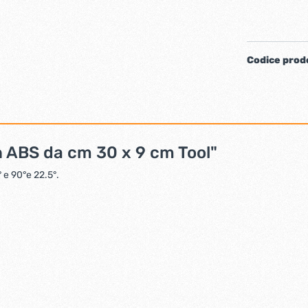
iere ferro forgiato
Codice prod
in ABS da cm 30 x 9 cm Tool"
 e 90°e 22.5°.
ti
Chiudiporta automatici