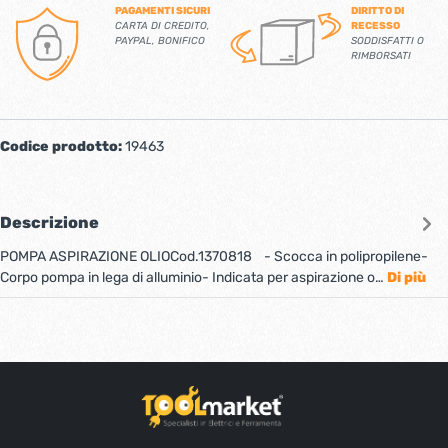
PAGAMENTI SICURI
DIRITTO DI
CARTA DI CREDITO,
RECESSO
PAYPAL, BONIFICO
SODDISFATTI O
RIMBORSATI
Codice prodotto:
19463
Descrizione
POMPA ASPIRAZIONE OLIOCod.1370818 - Scocca in polipropilene-
Corpo pompa in lega di alluminio- Indicata per aspirazione o…
Di più