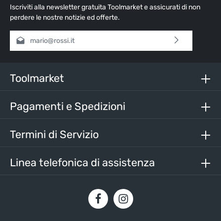
Iscriviti alla newsletter gratuita Toolmarket e assicurati di non
perdere le nostre notizie ed offerte.
Indirizzo e-mail*
Selezionando continua confermi di aver letto la nostra
informativa sulla protezione dei dati
e di aver accettato i
nostri
termini e condizioni generali
.
Toolmarket
Inserisci i caratteri sopra*
Pagamenti e Spedizioni
Termini di Servizio
Linea telefonica di assistenza