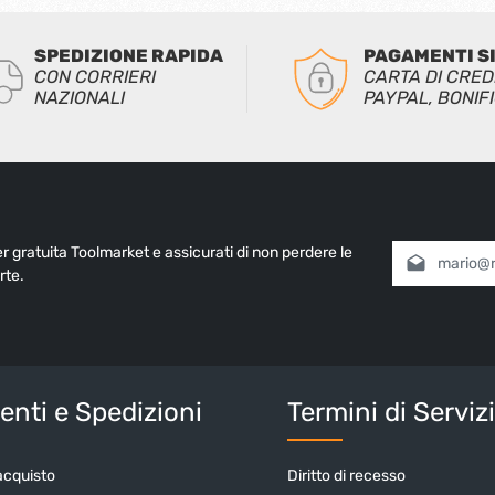
SPEDIZIONE RAPIDA
PAGAMENTI S
CON CORRIERI
CARTA DI CRED
NAZIONALI
PAYPAL, BONIF
ter gratuita Toolmarket e assicurati di non perdere le
Indirizzo e-mai
rte.
Selezionando
informativa 
nostri
termin
Inserisci i cara
nti e Spedizioni
Termini di Serviz
acquisto
Diritto di recesso