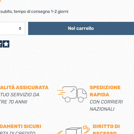
A
scorrevoli
Ferro forgiato maniglie etc.
Catenacci ferro forgiato
 libro
 subito, tempo di consegna 1-2 giorni
Maniglie ferro forgiato
Miscelatori
Maniglioni e battenti ferro forgiato
Nel carrello
Maniglie classiche
rici
Maniglie moderne
Scopri di più
allo
Ferramenta per mobili
Serrature per mobili
Scolapiatti
ALITÀ ASSICURATA
SPEDIZIONE
Cestelli estraibili per cucine
 TUO SERVIZIO DA
RAPIDA
Scopri di più
TRE 70 ANNI!
CON CORRIERI
NAZIONALI
Cassette postali e bucalettere
Bucalettere
GAMENTI SICURI
DIRITTO DI
RTA DI CREDITO,
RECESSO
Cassette postali