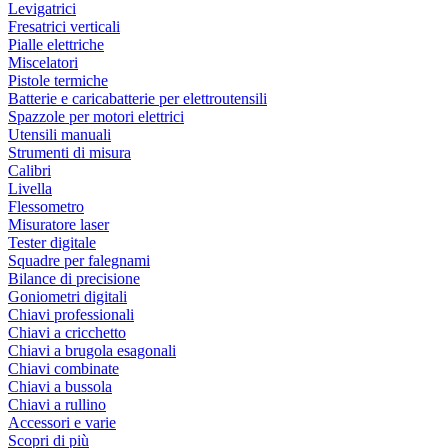
Levigatrici
Fresatrici verticali
Pialle elettriche
Miscelatori
Pistole termiche
Batterie e caricabatterie per elettroutensili
Spazzole per motori elettrici
Utensili manuali
Strumenti di misura
Calibri
Livella
Flessometro
Misuratore laser
Tester digitale
Squadre per falegnami
Bilance di precisione
Goniometri digitali
Chiavi professionali
Chiavi a cricchetto
Chiavi a brugola esagonali
Chiavi combinate
Chiavi a bussola
Chiavi a rullino
Accessori e varie
Scopri di più