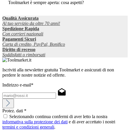
Toolmarket è sempre aperta: cosa aspetti?
Qualità Assicurata
Al tuo servizio da oltre 70 anni!
Spedizione Rapida
Con corrieri nazionali
Pagamenti Sicuri
Carta di credito, PayPal, Bonifico
Diritto di recesso
Soddisfatti o rimborsati
Iscriviti alla newsletter gratuita Toolmarket e assicurati di non
perdere le nostre notizie ed offerte.
Indirizzo e-mail*
Protez. dati *
Selezionando continua confermi di aver letto la nostra
informativa sulla protezione dei dati
e di aver accettato i nostri
termini e condizioni generali
.