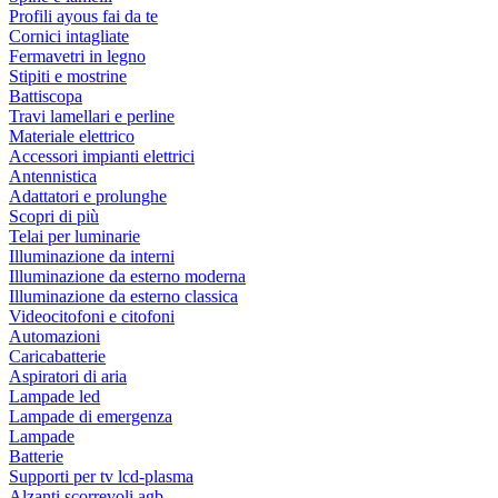
Profili ayous fai da te
Cornici intagliate
Fermavetri in legno
Stipiti e mostrine
Battiscopa
Travi lamellari e perline
Materiale elettrico
Accessori impianti elettrici
Antennistica
Adattatori e prolunghe
Scopri di più
Telai per luminarie
Illuminazione da interni
Illuminazione da esterno moderna
Illuminazione da esterno classica
Videocitofoni e citofoni
Automazioni
Caricabatterie
Aspiratori di aria
Lampade led
Lampade di emergenza
Lampade
Batterie
Supporti per tv lcd-plasma
Alzanti scorrevoli agb