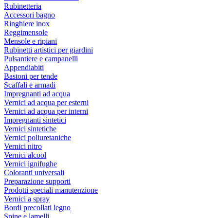
Rubinetteria
Accessori bagno
Ringhiere inox
Reggimensole
Mensole e ripiani
Rubinetti artistici per giardini
Pulsantiere e campanelli
Appendiabiti
Bastoni per tende
Scaffali e armadi
Impregnanti ad acqua
Vernici ad acqua per esterni
Vernici ad acqua per interni
Impregnanti sintetici
Vernici sintetiche
Vernici poliuretaniche
Vernici nitro
Vernici alcool
Vernici ignifughe
Coloranti universali
Preparazione supporti
Prodotti speciali manutenzione
Vernici a spray
Bordi precollati legno
Spine e lamelli