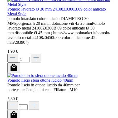
Pomolo lavorato Ø 30 mm 24108Z0300B.09 color anticato
Metal Style
pomolo intarsiato color anticato DIAMETRO 30
MMsporgenza h 20 mmin dotazione viti 4x 25 mmPomolo
lavorato metal 24108Z0300B.09 color anticato Ø 30
mm disponibile Ø 45 mm ( https://www.toolmarket.it/pomolo-
lavorato-metal-24108z0450b.09-color-anticato-oe-45-
mm/28390?)
1,90 €
Pomolo liscio sfera ottone lucido 40mm
Pomolo liscio in ottone lucido da 40mm per
porte,cancelletti,lettini ecc.. FIilatura: M10
5,80 €