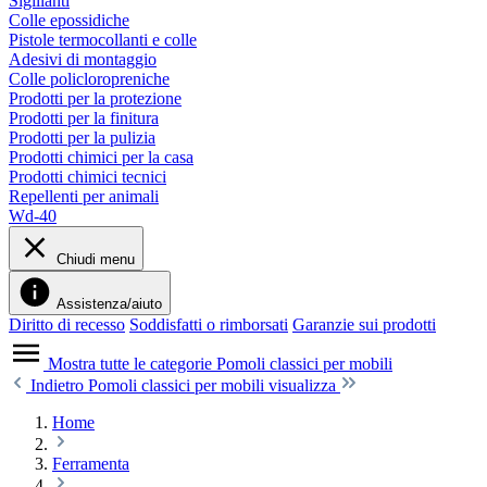
Sigillanti
Colle epossidiche
Pistole termocollanti e colle
Adesivi di montaggio
Colle policloropreniche
Prodotti per la protezione
Prodotti per la finitura
Prodotti per la pulizia
Prodotti chimici per la casa
Prodotti chimici tecnici
Repellenti per animali
Wd-40
Chiudi menu
Assistenza/aiuto
Diritto di recesso
Soddisfatti o rimborsati
Garanzie sui prodotti
Mostra tutte le categorie
Pomoli classici per mobili
Indietro
Pomoli classici per mobili visualizza
Home
Ferramenta