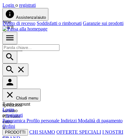
Login
o
registrati
Siamo
in
Assistenza/aiuto
ferie
Diritto di recesso
Soddisfatti o rimborsati
Garanzie sui prodotti
dall’8
al
23
agosto.
Approfitta
del
-10%
su
tutto
con
il
codice
ESTATE26.
Chiudi menu
Le
Il mio account
spedizioni
Login
saranno
o
registrati
effettuate
Panoramica
Profilo personale
Indirizzi
Modalità di pagamento
entro
Ordini
il
CHI SIAMO
OFFERTE SPECIALI
I NOSTRI
4/8.
PRODOTTI