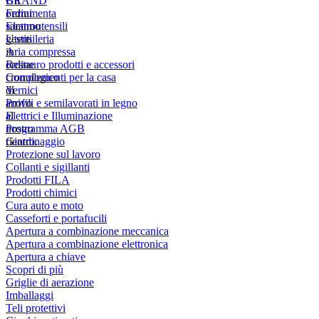
Gli
BRAND
ordini
Ferramenta
saranno
Elettroutensili
gestiti
Utensileria
in
Aria compressa
ordine
Restauro prodotti e accessori
cronologico
Complementi per la casa
di
Vernici
arrivo
Profili e semilavorati in legno
al
Elettrici e Illuminazione
nostro
Programma AGB
rientro.
Giardinaggio
Protezione sul lavoro
Collanti e sigillanti
Prodotti FILA
Prodotti chimici
Cura auto e moto
Casseforti e portafucili
Apertura a combinazione meccanica
Apertura a combinazione elettronica
Apertura a chiave
Scopri di più
Griglie di aerazione
Imballaggi
Teli protettivi