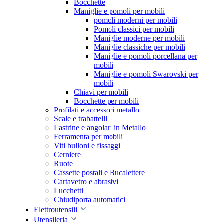
Bocchette
Maniglie e pomoli per mobili
pomoli moderni per mobili
Pomoli classici per mobili
Maniglie moderne per mobili
Maniglie classiche per mobili
Maniglie e pomoli porcellana per
mobili
Maniglie e pomoli Swarovski per
mobili
Chiavi per mobili
Bocchette per mobili
Profilati e accessori metallo
Scale e trabattelli
Lastrine e angolari in Metallo
Ferramenta per mobili
Viti bulloni e fissaggi
Cerniere
Ruote
Cassette postali e Bucalettere
Cartavetro e abrasivi
Lucchetti
Chiudiporta automatici
Elettroutensili
Utensileria