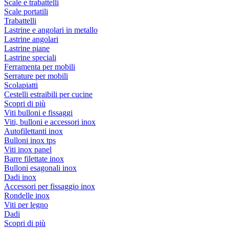
Scale e trabattelli
Scale portatili
Trabattelli
Lastrine e angolari in metallo
Lastrine angolari
Lastrine piane
Lastrine speciali
Ferramenta per mobili
Serrature per mobili
Scolapiatti
Cestelli estraibili per cucine
Scopri di più
Viti bulloni e fissaggi
Viti, bulloni e accessori inox
Autofilettanti inox
Bulloni inox tps
Viti inox panel
Barre filettate inox
Bulloni esagonali inox
Dadi inox
Accessori per fissaggio inox
Rondelle inox
Viti per legno
Dadi
Scopri di più