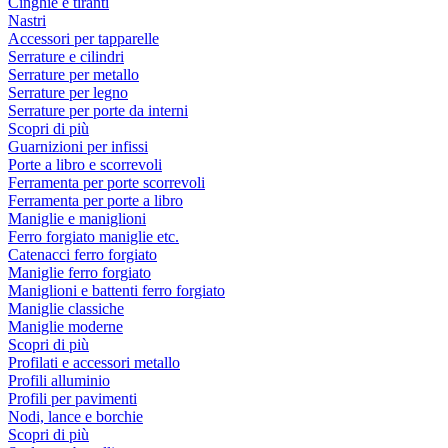
Cinghie e tiranti
Nastri
Accessori per tapparelle
Serrature e cilindri
Serrature per metallo
Serrature per legno
Serrature per porte da interni
Scopri di più
Guarnizioni per infissi
Porte a libro e scorrevoli
Ferramenta per porte scorrevoli
Ferramenta per porte a libro
Maniglie e maniglioni
Ferro forgiato maniglie etc.
Catenacci ferro forgiato
Maniglie ferro forgiato
Maniglioni e battenti ferro forgiato
Maniglie classiche
Maniglie moderne
Scopri di più
Profilati e accessori metallo
Profili alluminio
Profili per pavimenti
Nodi, lance e borchie
Scopri di più