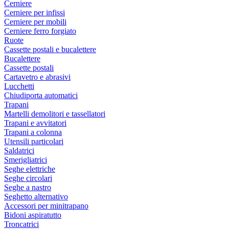
Cerniere
Cerniere per infissi
Cerniere per mobili
Cerniere ferro forgiato
Ruote
Cassette postali e bucalettere
Bucalettere
Cassette postali
Cartavetro e abrasivi
Lucchetti
Chiudiporta automatici
Trapani
Martelli demolitori e tassellatori
Trapani e avvitatori
Trapani a colonna
Utensili particolari
Saldatrici
Smerigliatrici
Seghe elettriche
Seghe circolari
Seghe a nastro
Seghetto alternativo
Accessori per minitrapano
Bidoni aspiratutto
Troncatrici