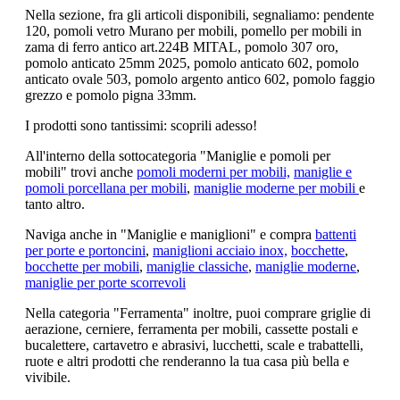
Nella sezione, fra gli articoli disponibili, segnaliamo: pendente
120, pomoli vetro Murano per mobili, pomello per mobili in
zama di ferro antico art.224B MITAL, pomolo 307 oro,
pomolo anticato 25mm 2025, pomolo anticato 602, pomolo
anticato ovale 503, pomolo argento antico 602, pomolo faggio
grezzo e pomolo pigna 33mm.
I prodotti sono tantissimi: scoprili adesso!
All'interno della sottocategoria "Maniglie e pomoli per
mobili" trovi anche
pomoli moderni per mobili,
maniglie e
pomoli porcellana per mobili
,
maniglie moderne per mobili
e
tanto altro.
Naviga anche in "Maniglie e maniglioni" e compra
battenti
per porte e portoncini
,
maniglioni acciaio inox,
bocchette
,
bocchette per mobili
,
maniglie classiche
,
maniglie moderne
,
maniglie per porte scorrevoli
Nella categoria "Ferramenta" inoltre, puoi comprare griglie di
aerazione, cerniere, ferramenta per mobili, cassette postali e
bucalettere, cartavetro e abrasivi, lucchetti, scale e trabattelli,
ruote e altri prodotti che renderanno la tua casa più bella e
vivibile.