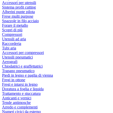
Accessori per utensili
Sistema profit cutting
Alberini punte pilota
Frese multi purpose
Spazzole in filo acciaio
Forare il metallo
Scopri di più
Compressori
Utensili ad aria
Raccorderia
Tubi aria
Accessori per compressori
Utensili pneumatici
Aerografi
Chiodatrici e graffettatrici
Trapano pneumatico
Piedi in legno e paglia di vienna
Fregi in ottone
Fregi e intarsi in legno
Doratura a foglia e liquida
Trattamento e stuccatura
Anticanti e vernici
Tende antimosche
Arredo e complementi
Numeri civici da esterno