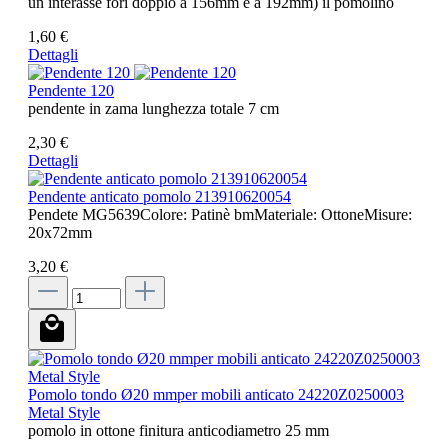
un interasse fori doppio a 156mm e a 192mm) il pomolino
1,60 €
Dettagli
Pendente 120
pendente in zama lunghezza totale 7 cm
2,30 €
Dettagli
Pendente anticato pomolo 213910620054
Pendete MG5639Colore: Patinè bmMateriale: OttoneMisure:
20x72mm
3,20 €
Pomolo tondo Ø20 mmper mobili anticato 24220Z0250003
Metal Style
pomolo in ottone finitura anticodiametro 25 mm