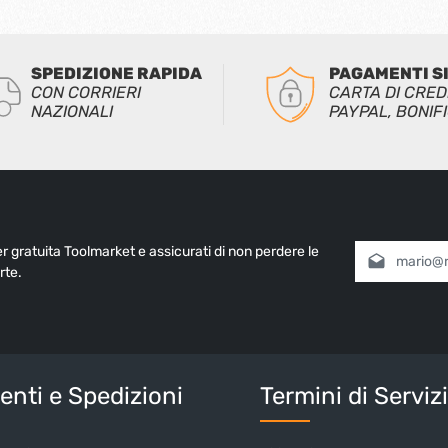
SPEDIZIONE RAPIDA
PAGAMENTI S
CON CORRIERI
CARTA DI CRED
NAZIONALI
PAYPAL, BONIF
ter gratuita Toolmarket e assicurati di non perdere le
Indirizzo e-mai
rte.
Selezionando
informativa 
nostri
termin
Inserisci i cara
nti e Spedizioni
Termini di Serviz