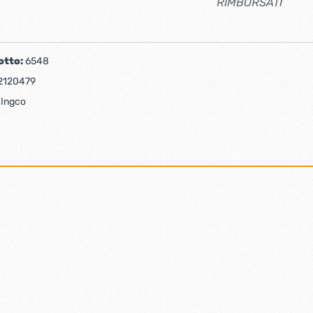
RIMBORSATI
otto:
6548
2120479
:
Ingco