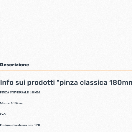
Bulloni inox tps
Cern
Viti inox panel
Barre filettate inox
Bulloni esagonali inox
Dadi inox
Accessori per fissaggio inox
Rondelle inox
Viti per legno
Dadi
Descrizione
Scopri di più
Info sui prodotti "pinza classica 180m
Cartavetro e abrasivi
Lucchet
PINZA UNIVERSALE 180MM
Misura: 7/180 mm
Cr-V
Finitura e lucidatura nera TPR