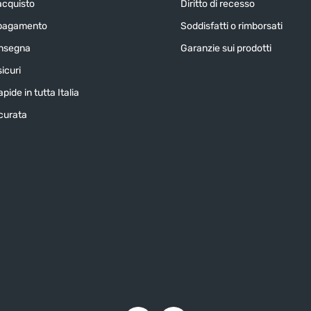
acquisto
Diritto di recesso
 pagamento
Soddisfatti o rimborsati
onsegna
Garanzie sui prodotti
icuri
pide in tutta Italia
icurata