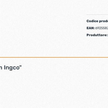
iere ferro forgiato
Codice prod
EAN:
692558
Produttore
m Ingco"
ti
Chiudiporta automatici