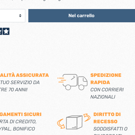
scorrevoli
Ferro forgiato maniglie etc.
Catenacci ferro forgiato
 libro
Nel carrello
Maniglie ferro forgiato
Miscelatori
Maniglioni e battenti ferro forgiato
Maniglie classiche
rici
Maniglie moderne
Scopri di più
allo
Ferramenta per mobili
Serrature per mobili
ALITÀ ASSICURATA
SPEDIZIONE
 TUO SERVIZIO DA
RAPIDA
Scolapiatti
TRE 70 ANNI!
CON CORRIERI
Cestelli estraibili per cucine
NAZIONALI
Scopri di più
GAMENTI SICURI
DIRITTO DI
Cassette postali e bucalettere
RTA DI CREDITO,
RECESSO
Bucalettere
YPAL, BONIFICO
SODDISFATTI O
Cassette postali