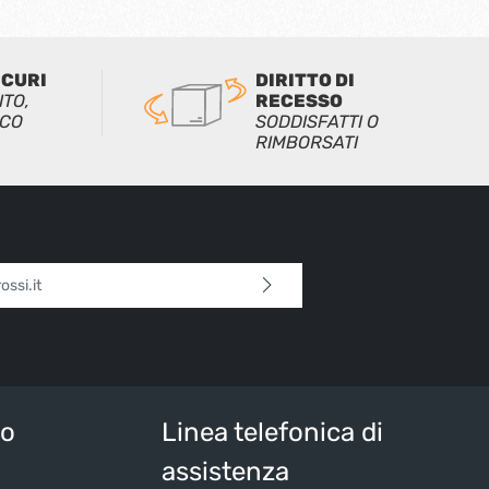
ICURI
DIRITTO DI
ITO,
RECESSO
ICO
SODDISFATTI O
RIMBORSATI
l*
 continua confermi di aver letto la nostra
sulla protezione dei dati
e di aver accettato i
i e condizioni generali
.
tteri sopra*
io
Linea telefonica di
assistenza