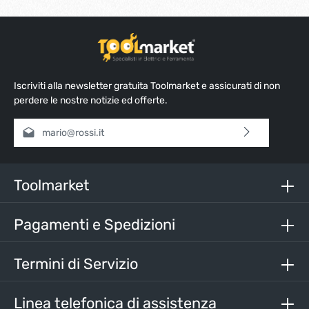
Iscriviti alla newsletter gratuita Toolmarket e assicurati di non
perdere le nostre notizie ed offerte.
Indirizzo e-mail*
Selezionando continua confermi di aver letto la nostra
informativa sulla protezione dei dati
e di aver accettato i
nostri
termini e condizioni generali
.
Toolmarket
Inserisci i caratteri sopra*
Pagamenti e Spedizioni
Termini di Servizio
Linea telefonica di assistenza