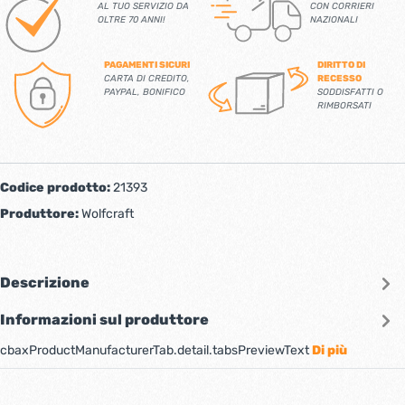
AL TUO SERVIZIO DA
CON CORRIERI
OLTRE 70 ANNI!
NAZIONALI
PAGAMENTI SICURI
DIRITTO DI
CARTA DI CREDITO,
RECESSO
PAYPAL, BONIFICO
SODDISFATTI O
RIMBORSATI
Codice prodotto:
21393
Produttore:
Wolfcraft
Descrizione
Informazioni sul produttore
cbaxProductManufacturerTab.detail.tabsPreviewText
Di più