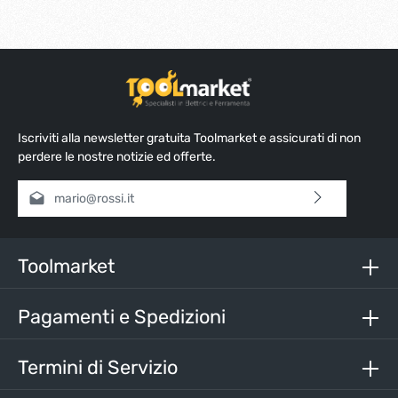
Iscriviti alla newsletter gratuita Toolmarket e assicurati di non
perdere le nostre notizie ed offerte.
Indirizzo e-mail*
Selezionando continua confermi di aver letto la nostra
informativa sulla protezione dei dati
e di aver accettato i
nostri
termini e condizioni generali
.
Toolmarket
Inserisci i caratteri sopra*
Pagamenti e Spedizioni
Termini di Servizio