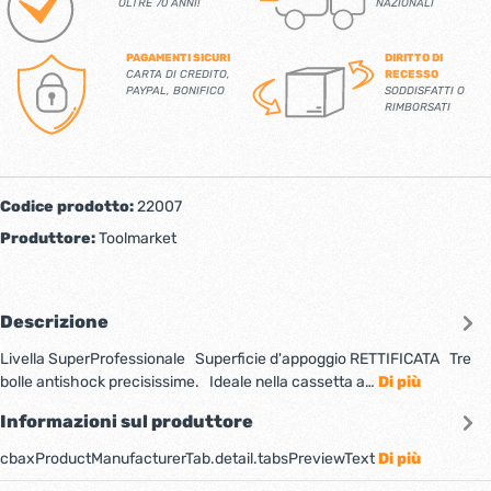
OLTRE 70 ANNI!
NAZIONALI
PAGAMENTI SICURI
DIRITTO DI
CARTA DI CREDITO,
RECESSO
PAYPAL, BONIFICO
SODDISFATTI O
RIMBORSATI
Codice prodotto:
22007
Produttore:
Toolmarket
Descrizione
Livella SuperProfessionale Superficie d'appoggio RETTIFICATA Tre
bolle antishock precisissime. Ideale nella cassetta a…
Di più
Informazioni sul produttore
cbaxProductManufacturerTab.detail.tabsPreviewText
Di più