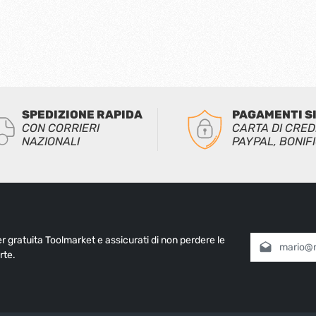
SPEDIZIONE RAPIDA
PAGAMENTI S
CON CORRIERI
CARTA DI CRED
NAZIONALI
PAYPAL, BONIF
ter gratuita Toolmarket e assicurati di non perdere le
Indirizzo e-mai
rte.
Selezionando
informativa 
nostri
termin
Inserisci i cara