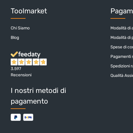
Toolmarket
Pagame
Chi Siamo
Modalità di 
Blog
Modalità di
Spese di c
Pagamenti s
Spedizioni ra
3.597
Recensioni
Qualità Ass
I nostri metodi di
pagamento