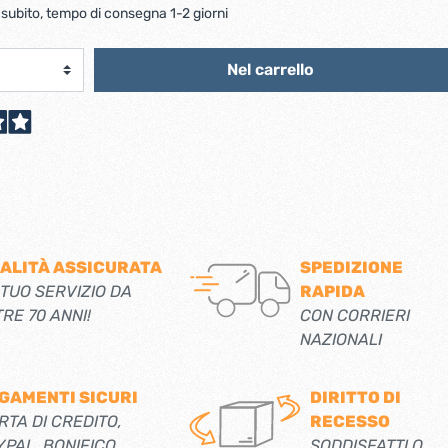
scorrevoli
Ferro forgiato maniglie etc.
 subito, tempo di consegna 1-2 giorni
Catenacci ferro forgiato
 libro
Maniglie ferro forgiato
Miscelatori
Nel carrello
Maniglioni e battenti ferro forgiato
Maniglie classiche
rici
Maniglie moderne
Scopri di più
allo
Ferramenta per mobili
Serrature per mobili
ALITÀ ASSICURATA
SPEDIZIONE
Scolapiatti
 TUO SERVIZIO DA
RAPIDA
Cestelli estraibili per cucine
TRE 70 ANNI!
CON CORRIERI
Scopri di più
NAZIONALI
Cassette postali e bucalettere
GAMENTI SICURI
DIRITTO DI
Bucalettere
RTA DI CREDITO,
RECESSO
YPAL, BONIFICO
SODDISFATTI O
Cassette postali