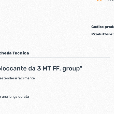
iere ferro forgiato
Codice prod
Produttore
cheda Tecnica
obloccante da 3 MT FF. group"
ti
Chiudiporta automatici
estendersi facilmente
 e una lunga durata