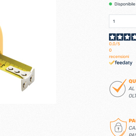
Ferramenta per porte 
Disponibile
Ferramenta per porte a
i per tv lcd-plasma
ci verticali
Pialle elettriche
e e caricabatterie per
Spazzole per motori elett
tensili
0,0
/5
0
recensioni
trabattelli
Lastrine e angolari in met
 portatili
Lastrine angolari
QU
ttelli
Lastrine piane
AL
Lastrine speciali
OL
e
Ruote
PA
ere per infissi
CA
PA
iere per mobili