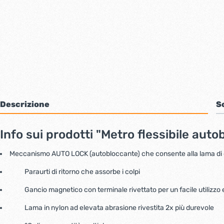
Bulloni inox tps
Cern
Viti inox panel
Barre filettate inox
Bulloni esagonali inox
Dadi inox
Accessori per fissaggio inox
Rondelle inox
Viti per legno
Descrizione
S
Dadi
Scopri di più
Info sui prodotti "Metro flessibile aut
Cartavetro e abrasivi
Lucchet
Meccanismo AUTO LOCK (autobloccante) che consente alla lama di 
Paraurti di ritorno che assorbe i colpi
Gancio magnetico con terminale rivettato per un facile utilizzo
Lama in nylon ad elevata abrasione rivestita 2x più durevole