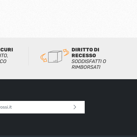
ICURI
DIRITTO DI
ITO,
RECESSO
ICO
SODDISFATTI O
RIMBORSATI
l*
 continua confermi di aver letto la nostra
sulla protezione dei dati
e di aver accettato i
i e condizioni generali
.
tteri sopra*