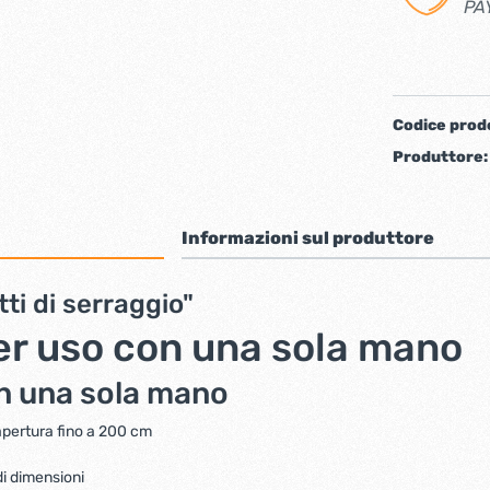
PA
iere ferro forgiato
Codice prod
Produttore
Informazioni sul produttore
ti di serraggio"
ti
Chiudiporta automatici
er uso con una sola mano
on una sola mano
apertura fino a 200 cm
di dimensioni