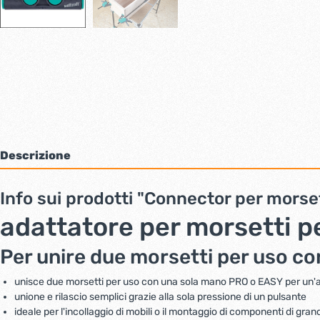
Bulloni inox tps
Cern
Viti inox panel
Barre filettate inox
Bulloni esagonali inox
Dadi inox
Accessori per fissaggio inox
Rondelle inox
Viti per legno
Dadi
Descrizione
Scopri di più
Info sui prodotti "Connector per morset
Cartavetro e abrasivi
Lucchet
adattatore per morsetti p
Per unire due morsetti per uso c
unisce due morsetti per uso con una sola mano PRO o EASY per un'
unione e rilascio semplici grazie alla sola pressione di un pulsante
ideale per l'incollaggio di mobili o il montaggio di componenti di gran