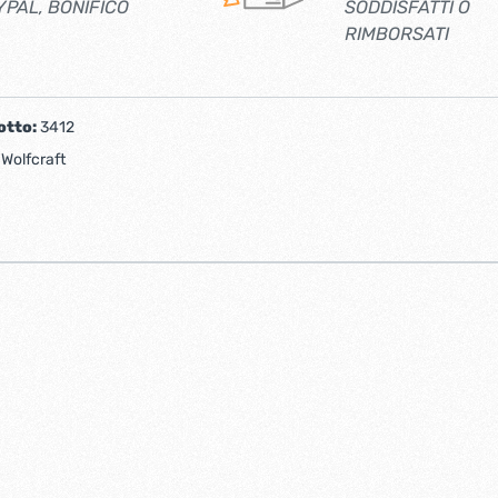
YPAL, BONIFICO
SODDISFATTI O
RIMBORSATI
otto:
3412
:
Wolfcraft