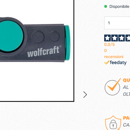
Ferramenta per porte 
Disponibile
Ferramenta per porte a
i per tv lcd-plasma
ci verticali
Pialle elettriche
e e caricabatterie per
Spazzole per motori elett
tensili
0,0
/5
0
recensioni
trabattelli
Lastrine e angolari in met
 portatili
Lastrine angolari
QU
ttelli
Lastrine piane
AL
Lastrine speciali
OL
e
Ruote
PA
ere per infissi
CA
iere per mobili