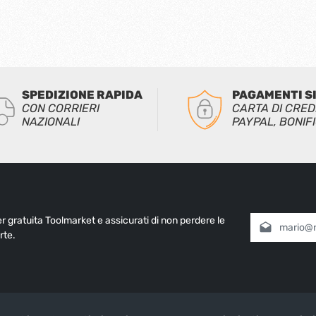
SPEDIZIONE RAPIDA
PAGAMENTI S
CON CORRIERI
CARTA DI CRED
NAZIONALI
PAYPAL, BONIF
ter gratuita Toolmarket e assicurati di non perdere le
Indirizzo e-mai
rte.
Selezionando
informativa 
nostri
termin
Inserisci i cara