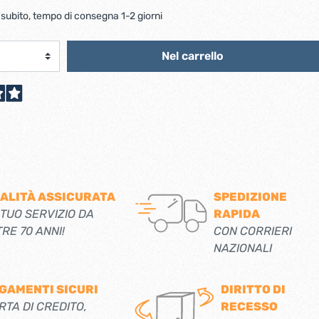
scorrevoli
Ferro forgiato maniglie etc.
 subito, tempo di consegna 1-2 giorni
Catenacci ferro forgiato
 libro
Maniglie ferro forgiato
Miscelatori
Nel carrello
Maniglioni e battenti ferro forgiato
Maniglie classiche
rici
Maniglie moderne
Scopri di più
allo
Ferramenta per mobili
Serrature per mobili
ALITÀ ASSICURATA
SPEDIZIONE
Scolapiatti
 TUO SERVIZIO DA
RAPIDA
Cestelli estraibili per cucine
TRE 70 ANNI!
CON CORRIERI
Scopri di più
NAZIONALI
Cassette postali e bucalettere
GAMENTI SICURI
DIRITTO DI
Bucalettere
RTA DI CREDITO,
RECESSO
Cassette postali