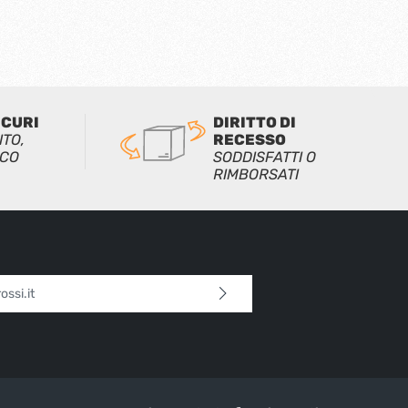
ICURI
DIRITTO DI
ITO,
RECESSO
ICO
SODDISFATTI O
RIMBORSATI
l*
 continua confermi di aver letto la nostra
sulla protezione dei dati
e di aver accettato i
i e condizioni generali
.
tteri sopra*