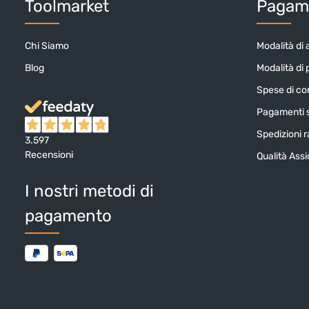
Toolmarket
Pagame
Chi Siamo
Modalità di 
Blog
Modalità di
Spese di c
Pagamenti s
Spedizioni ra
3.597
Recensioni
Qualità Ass
I nostri metodi di
pagamento