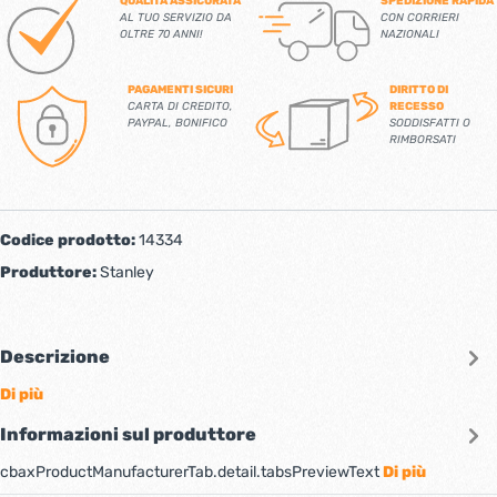
QUALITÀ ASSICURATA
SPEDIZIONE RAPIDA
AL TUO SERVIZIO DA
CON CORRIERI
OLTRE 70 ANNI!
NAZIONALI
PAGAMENTI SICURI
DIRITTO DI
CARTA DI CREDITO,
RECESSO
PAYPAL, BONIFICO
SODDISFATTI O
RIMBORSATI
Codice prodotto:
14334
Produttore:
Stanley
Descrizione
Di più
Informazioni sul produttore
cbaxProductManufacturerTab.detail.tabsPreviewText
Di più