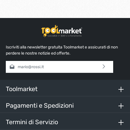
Iscriviti alla newsletter gratuita Toolmarket e assicurati di non
perdere le nostre notizie ed offerte.
Indirizzo e-mail*
Selezionando continua confermi di aver letto la nostra
informativa sulla protezione dei dati
e di aver accettato i
nostri
termini e condizioni generali
.
Toolmarket
Inserisci i caratteri sopra*
Pagamenti e Spedizioni
Termini di Servizio