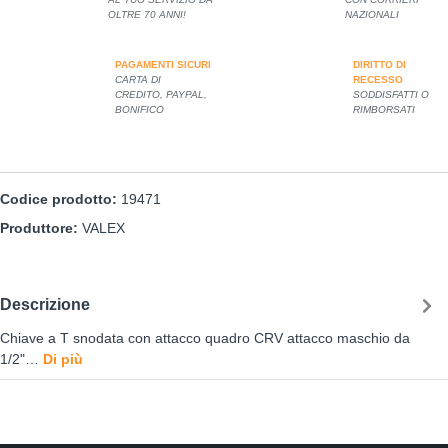
OLTRE 70 ANNI!
NAZIONALI
PAGAMENTI SICURI
DIRITTO DI
CARTA DI
RECESSO
CREDITO, PAYPAL,
SODDISFATTI O
BONIFICO
RIMBORSATI
Codice prodotto:
19471
Produttore:
VALEX
Descrizione
Chiave a T snodata con attacco quadro CRV attacco maschio da
1/2"…
Di più