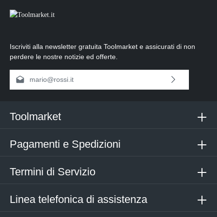
Iscriviti alla newsletter gratuita Toolmarket e assicurati di non
perdere le nostre notizie ed offerte.
Indirizzo e-mail*
Selezionando continua confermi di aver letto la nostra
informativa sulla protezione dei dati
e di aver accettato i nostri
termini e condizioni generali
.
Toolmarket
Inserisci i caratteri sopra*
Pagamenti e Spedizioni
Termini di Servizio
Linea telefonica di assistenza