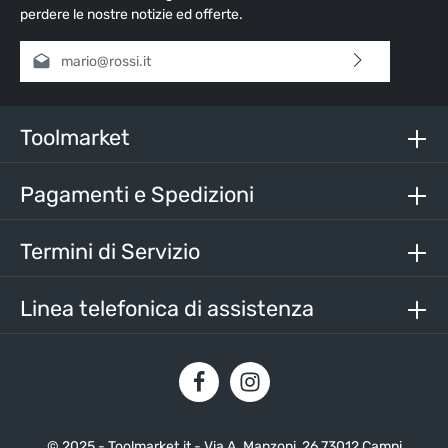
perdere le nostre notizie ed offerte.
Indirizzo e-mail*
Selezionando continua confermi di aver letto la nostra
informativa sulla protezione dei dati
e di aver accettato i
nostri
termini e condizioni generali
.
Toolmarket
Inserisci i caratteri sopra*
Pagamenti e Spedizioni
Termini di Servizio
Linea telefonica di assistenza
© 2025 - Toolmarket.it - Via A. Manzoni, 26 73012 Campi