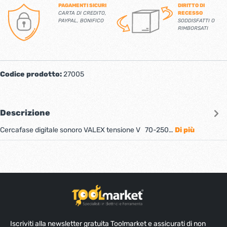
PAGAMENTI SICURI
DIRITTO DI
CARTA DI CREDITO,
RECESSO
PAYPAL, BONIFICO
SODDISFATTI O
RIMBORSATI
Codice prodotto:
27005
Descrizione
Cercafase digitale sonoro VALEX tensione V 70-250…
Di più
Iscriviti alla newsletter gratuita Toolmarket e assicurati di non