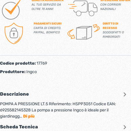
QUALITÀ ASSICURATA
SPEDIZIONE RAPIDA
AL TUO SERVIZIO DA
CON CORRIERI
OLTRE 70 ANNI!
NAZIONALI
PAGAMENTI SICURI
DIRITTO DI
CARTA DI CREDITO,
RECESSO
PAYPAL, BONIFICO
SODDISFATTI O
RIMBORSATI
Codice prodotto:
17769
Produttore:
Ingco
Descrizione
POMPA A PRESSIONE LT.5 Riferimento: HSPP3051 Codice EAN:
6925582145328 La pompa a pressione Ingco è ideale per il
giardinagg…
Di più
Scheda Tecnica