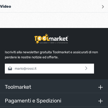
Video
Iscriviti alla newsletter gratuita Toolmarket e assicurati di non
perdere le nostre notizie ed offerte.
Indirizzo e-mail*
Selezionando continua confermi di aver letto la nostra
informativa sulla protezione dei dati
e di aver accettato i
nostri
termini e condizioni generali
.
Toolmarket
Inserisci i caratteri sopra*
Pagamenti e Spedizioni