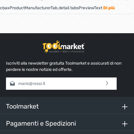
cbaxProductManufacturerTab.detail.tabsPreviewText
Di più
Iscriviti alla newsletter gratuita Toolmarket e assicurati di non
perdere le nostre notizie ed offerte.
Indirizzo e-mail*
Selezionando continua confermi di aver letto la nostra
informativa sulla protezione dei dati
e di aver accettato i
nostri
termini e condizioni generali
.
Toolmarket
Inserisci i caratteri sopra*
Pagamenti e Spedizioni