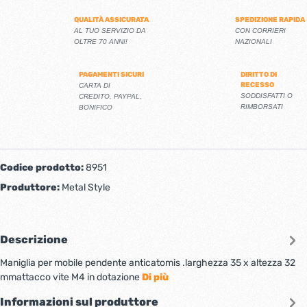
QUALITÀ ASSICURATA
SPEDIZIONE RAPIDA
AL TUO SERVIZIO DA
CON CORRIERI
OLTRE 70 ANNI!
NAZIONALI
PAGAMENTI SICURI
DIRITTO DI
RECESSO
CARTA DI
SODDISFATTI O
CREDITO, PAYPAL,
RIMBORSATI
BONIFICO
Codice prodotto:
8951
Produttore:
Metal Style
Descrizione
Maniglia per mobile pendente anticatomis .larghezza 35 x altezza 32
mmattacco vite M4 in dotazione
Di più
Informazioni sul produttore