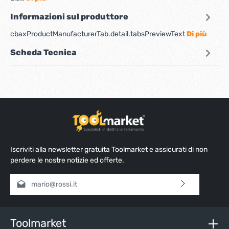
Informazioni sul produttore
cbaxProductManufacturerTab.detail.tabsPreviewText
Di più
Scheda Tecnica
Iscriviti alla newsletter gratuita Toolmarket e assicurati di non
perdere le nostre notizie ed offerte.
Indirizzo e-mail*
Selezionando continua confermi di aver letto la nostra
informativa sulla protezione dei dati
e di aver accettato i
nostri
termini e condizioni generali
.
Toolmarket