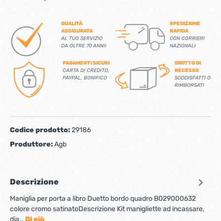
QUALITÀ
SPEDIZIONE
ASSICURATA
RAPIDA
AL TUO SERVIZIO
CON CORRIERI
DA OLTRE 70 ANNI!
NAZIONALI
PAGAMENTI SICURI
DIRITTO DI
CARTA DI CREDITO,
RECESSO
PAYPAL, BONIFICO
SODDISFATTI O
RIMBORSATI
Codice prodotto:
29186
Produttore:
Agb
Descrizione
Maniglia per porta a libro Duetto bordo quadro B029000632
colore cromo satinatoDescrizione Kit manigliette ad incassare,
dia…
Di più