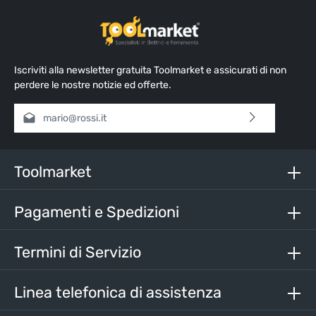
Iscriviti alla newsletter gratuita Toolmarket e assicurati di non
perdere le nostre notizie ed offerte.
Indirizzo e-mail*
Selezionando continua confermi di aver letto la nostra
informativa sulla protezione dei dati
e di aver accettato i
nostri
termini e condizioni generali
.
Toolmarket
Inserisci i caratteri sopra*
Pagamenti e Spedizioni
Termini di Servizio
Linea telefonica di assistenza