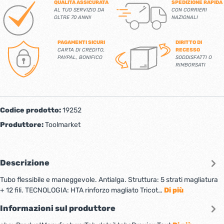
QUALITÀ ASSICURATA
SPEDIZIONE RAPIDA
AL TUO SERVIZIO DA
CON CORRIERI
OLTRE 70 ANNI!
NAZIONALI
PAGAMENTI SICURI
DIRITTO DI
CARTA DI CREDITO,
RECESSO
PAYPAL, BONIFICO
SODDISFATTI O
RIMBORSATI
Codice prodotto:
19252
Produttore:
Toolmarket
Descrizione
Tubo flessibile e maneggevole. Antialga. Struttura: 5 strati magliatura
+ 12 fili. TECNOLOGIA: HTA rinforzo magliato Tricot…
Di più
Informazioni sul produttore