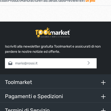
cbaxProductManufacturerTab.detail.tabsPreviewText
Di più
Iscriviti alla newsletter gratuita Toolmarket e assicurati di non
perdere le nostre notizie ed offerte.
Indirizzo e-mail*
Selezionando continua confermi di aver letto la nostra
informativa sulla protezione dei dati
e di aver accettato i
nostri
termini e condizioni generali
.
Toolmarket
Inserisci i caratteri sopra*
Pagamenti e Spedizioni
Termini di Servizio