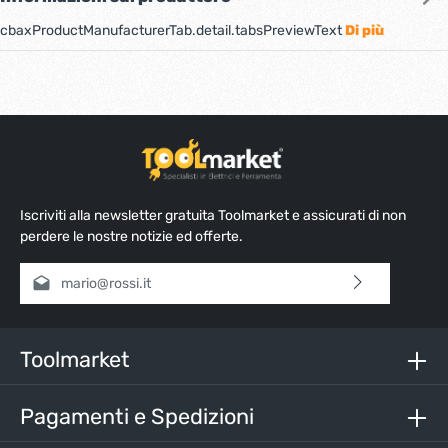
cbaxProductManufacturerTab.detail.tabsPreviewText
Di più
Iscriviti alla newsletter gratuita Toolmarket e assicurati di non
perdere le nostre notizie ed offerte.
Indirizzo e-mail*
Selezionando continua confermi di aver letto la nostra
informativa sulla protezione dei dati
e di aver accettato i
nostri
termini e condizioni generali
.
Toolmarket
Inserisci i caratteri sopra*
Pagamenti e Spedizioni