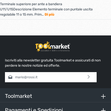
Terminale superiore per ante a bandiera
U11/U15Descrizione Elemento terminale con puntale uscita
regolabile 11 o 15 mm. Prim…
Di più
Iscriviti alla newsletter gratuita Toolmarket e assicurati di non
perdere le nostre notizie ed offerte.
Indirizzo e-mail*
Selezionando continua confermi di aver letto la nostra
informativa sulla protezione dei dati
e di aver accettato i
nostri
termini e condizioni generali
.
Toolmarket
Inserisci i caratteri sopra*
Pagamenti e Spedizioni