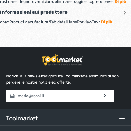
rusticare il legno, sverniciare, eliminare ruggine, togliere bave.
Di più
Informazioni sul produttore
cbaxProductManufacturerTab.detail.tabsPreviewText
Di più
Iscriviti alla newsletter gratuita Toolmarket e assicurati di non
perdere le nostre notizie ed offerte.
Indirizzo e-mail*
Selezionando continua confermi di aver letto la nostra
informativa sulla protezione dei dati
e di aver accettato i
nostri
termini e condizioni generali
.
Toolmarket
Inserisci i caratteri sopra*