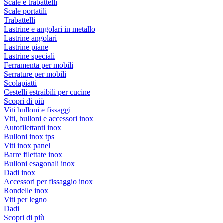
Scale e trabattelli
Scale portatili
Trabattelli
Lastrine e angolari in metallo
Lastrine angolari
Lastrine piane
Lastrine speciali
Ferramenta per mobili
Serrature per mobili
Scolapiatti
Cestelli estraibili per cucine
Scopri di più
Viti bulloni e fissaggi
Viti, bulloni e accessori inox
Autofilettanti inox
Bulloni inox tps
Viti inox panel
Barre filettate inox
Bulloni esagonali inox
Dadi inox
Accessori per fissaggio inox
Rondelle inox
Viti per legno
Dadi
Scopri di più