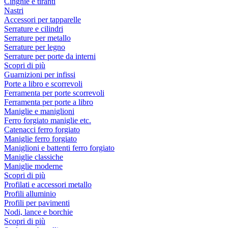
Cinghie e tiranti
Nastri
Accessori per tapparelle
Serrature e cilindri
Serrature per metallo
Serrature per legno
Serrature per porte da interni
Scopri di più
Guarnizioni per infissi
Porte a libro e scorrevoli
Ferramenta per porte scorrevoli
Ferramenta per porte a libro
Maniglie e maniglioni
Ferro forgiato maniglie etc.
Catenacci ferro forgiato
Maniglie ferro forgiato
Maniglioni e battenti ferro forgiato
Maniglie classiche
Maniglie moderne
Scopri di più
Profilati e accessori metallo
Profili alluminio
Profili per pavimenti
Nodi, lance e borchie
Scopri di più