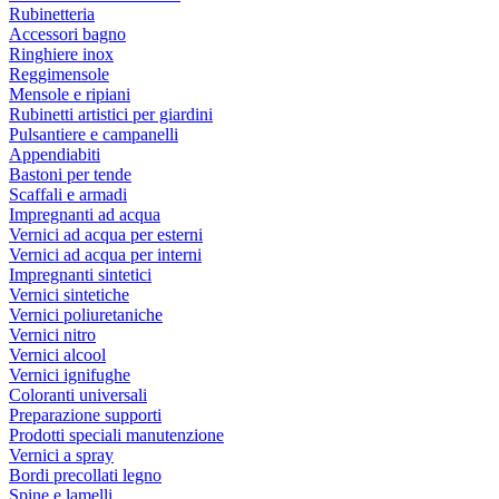
Rubinetteria
Accessori bagno
Ringhiere inox
Reggimensole
Mensole e ripiani
Rubinetti artistici per giardini
Pulsantiere e campanelli
Appendiabiti
Bastoni per tende
Scaffali e armadi
Impregnanti ad acqua
Vernici ad acqua per esterni
Vernici ad acqua per interni
Impregnanti sintetici
Vernici sintetiche
Vernici poliuretaniche
Vernici nitro
Vernici alcool
Vernici ignifughe
Coloranti universali
Preparazione supporti
Prodotti speciali manutenzione
Vernici a spray
Bordi precollati legno
Spine e lamelli