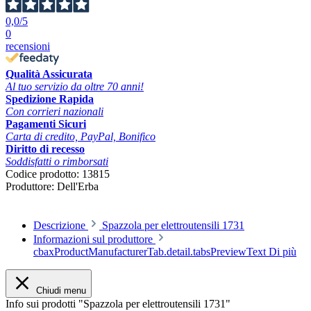
0,0
/5
0
recensioni
Qualità Assicurata
Al tuo servizio da oltre 70 anni!
Spedizione Rapida
Con corrieri nazionali
Pagamenti Sicuri
Carta di credito, PayPal, Bonifico
Diritto di recesso
Soddisfatti o rimborsati
Codice prodotto:
13815
Produttore:
Dell'Erba
Descrizione
Spazzola per elettroutensili 1731
Informazioni sul produttore
cbaxProductManufacturerTab.detail.tabsPreviewText
Di più
Chiudi menu
Info sui prodotti "Spazzola per elettroutensili 1731"