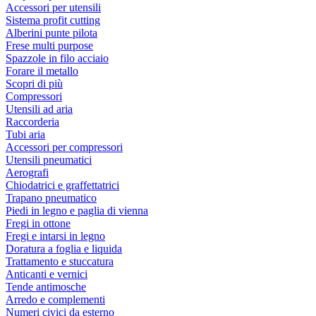
Accessori per utensili
Sistema profit cutting
Alberini punte pilota
Frese multi purpose
Spazzole in filo acciaio
Forare il metallo
Scopri di più
Compressori
Utensili ad aria
Raccorderia
Tubi aria
Accessori per compressori
Utensili pneumatici
Aerografi
Chiodatrici e graffettatrici
Trapano pneumatico
Piedi in legno e paglia di vienna
Fregi in ottone
Fregi e intarsi in legno
Doratura a foglia e liquida
Trattamento e stuccatura
Anticanti e vernici
Tende antimosche
Arredo e complementi
Numeri civici da esterno