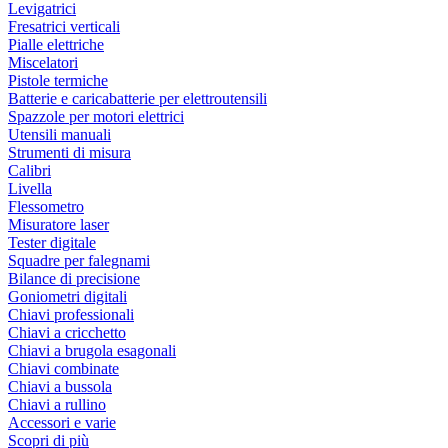
Levigatrici
Fresatrici verticali
Pialle elettriche
Miscelatori
Pistole termiche
Batterie e caricabatterie per elettroutensili
Spazzole per motori elettrici
Utensili manuali
Strumenti di misura
Calibri
Livella
Flessometro
Misuratore laser
Tester digitale
Squadre per falegnami
Bilance di precisione
Goniometri digitali
Chiavi professionali
Chiavi a cricchetto
Chiavi a brugola esagonali
Chiavi combinate
Chiavi a bussola
Chiavi a rullino
Accessori e varie
Scopri di più