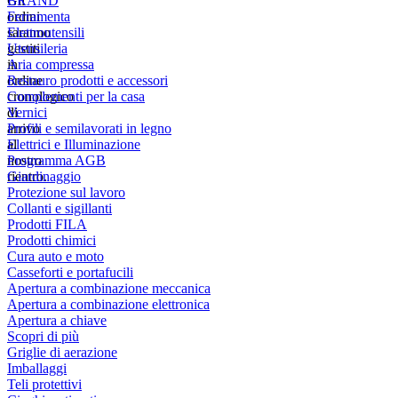
Gli
BRAND
ordini
Ferramenta
saranno
Elettroutensili
gestiti
Utensileria
in
Aria compressa
ordine
Restauro prodotti e accessori
cronologico
Complementi per la casa
di
Vernici
arrivo
Profili e semilavorati in legno
al
Elettrici e Illuminazione
nostro
Programma AGB
rientro.
Giardinaggio
Protezione sul lavoro
Collanti e sigillanti
Prodotti FILA
Prodotti chimici
Cura auto e moto
Casseforti e portafucili
Apertura a combinazione meccanica
Apertura a combinazione elettronica
Apertura a chiave
Scopri di più
Griglie di aerazione
Imballaggi
Teli protettivi