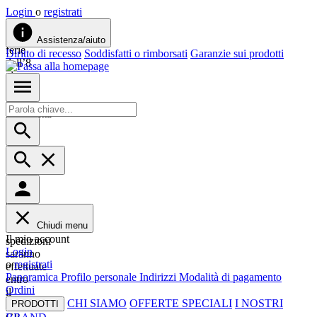
Login
o
registrati
Siamo
in
Assistenza/aiuto
ferie
Diritto di recesso
Soddisfatti o rimborsati
Garanzie sui prodotti
dall’8
al
23
agosto.
Approfitta
del
-10%
su
tutto
con
il
codice
ESTATE26.
Chiudi menu
Le
Il mio account
spedizioni
Login
saranno
o
registrati
effettuate
Panoramica
Profilo personale
Indirizzi
Modalità di pagamento
entro
Ordini
il
CHI SIAMO
OFFERTE SPECIALI
I NOSTRI
4/8.
PRODOTTI