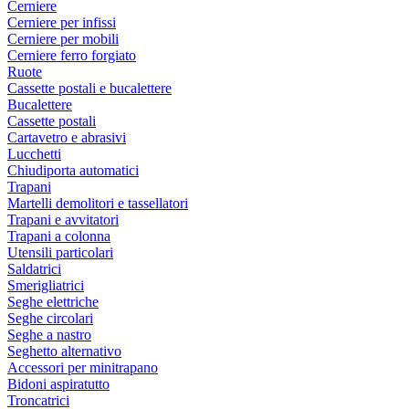
Cerniere
Cerniere per infissi
Cerniere per mobili
Cerniere ferro forgiato
Ruote
Cassette postali e bucalettere
Bucalettere
Cassette postali
Cartavetro e abrasivi
Lucchetti
Chiudiporta automatici
Trapani
Martelli demolitori e tassellatori
Trapani e avvitatori
Trapani a colonna
Utensili particolari
Saldatrici
Smerigliatrici
Seghe elettriche
Seghe circolari
Seghe a nastro
Seghetto alternativo
Accessori per minitrapano
Bidoni aspiratutto
Troncatrici