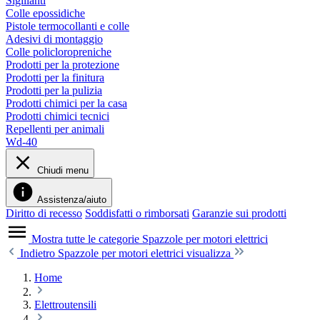
Sigillanti
Colle epossidiche
Pistole termocollanti e colle
Adesivi di montaggio
Colle policloropreniche
Prodotti per la protezione
Prodotti per la finitura
Prodotti per la pulizia
Prodotti chimici per la casa
Prodotti chimici tecnici
Repellenti per animali
Wd-40
Chiudi menu
Assistenza/aiuto
Diritto di recesso
Soddisfatti o rimborsati
Garanzie sui prodotti
Mostra tutte le categorie
Spazzole per motori elettrici
Indietro
Spazzole per motori elettrici visualizza
Home
Elettroutensili