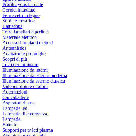
Profili ayous fai da te
Cornici intagliate
Fermavetri in legno
Stipiti e mostrine
Battiscopa
Travi lamellari e perline
Materiale elettrico
Accessori impianti elettrici
Antennistica
Adattatori e prolunghe
Scopri di più
Telai per luminarie
Illuminazione da interni
Illuminazione da esterno moderna
Illuminazione da esterno classica
Videocitofoni e citofoni
Automazioni
Caricabatterie
Aspiratori di aria
Lampade led
Lampade di emergenza
Lampade
Batterie
Supporti per tv lcd-plasma
Alzanti scorrevoli agb