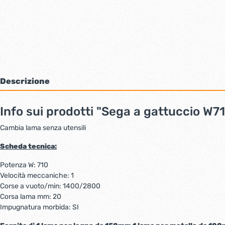
Bulloni inox tps
Cern
Viti inox panel
Barre filettate inox
Bulloni esagonali inox
Dadi inox
Accessori per fissaggio inox
Rondelle inox
Descrizione
Viti per legno
Dadi
Info sui prodotti "Sega a gattuccio W
Scopri di più
Cambia lama senza utensili
Scheda tecnica:
Cartavetro e abrasivi
Lucchet
Potenza W: 710
Velocità meccaniche: 1
Corse a vuoto/min: 1400/2800
Corsa lama mm: 20
Impugnatura morbida: SI