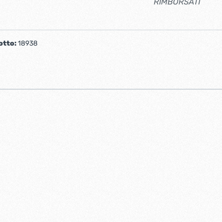
RIMBORSATI
otto:
18938