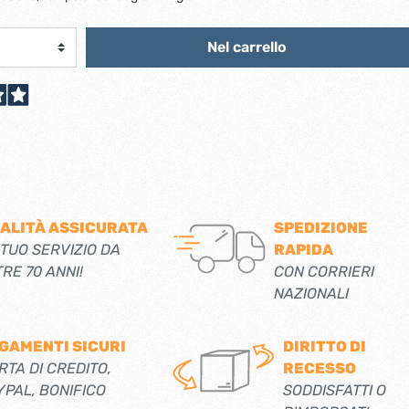
scorrevoli
Ferro forgiato maniglie etc.
Catenacci ferro forgiato
 libro
Nel carrello
Maniglie ferro forgiato
Miscelatori
Maniglioni e battenti ferro forgiato
Maniglie classiche
rici
Maniglie moderne
Scopri di più
allo
Ferramenta per mobili
Serrature per mobili
ALITÀ ASSICURATA
SPEDIZIONE
 TUO SERVIZIO DA
RAPIDA
Scolapiatti
TRE 70 ANNI!
CON CORRIERI
Cestelli estraibili per cucine
NAZIONALI
Scopri di più
GAMENTI SICURI
DIRITTO DI
Cassette postali e bucalettere
RTA DI CREDITO,
RECESSO
Bucalettere
YPAL, BONIFICO
SODDISFATTI O
Cassette postali