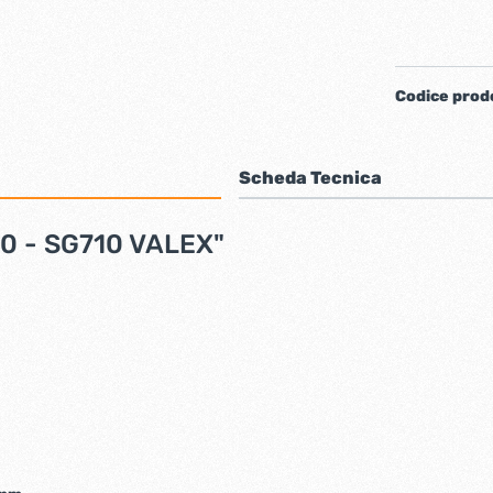
iere ferro forgiato
Codice prod
Scheda Tecnica
710 - SG710 VALEX"
ti
Chiudiporta automatici