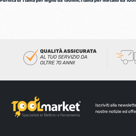
Fornita di 1 lama per legno da 150mm,1 lama per metallo da 10
QUALITÀ ASSICURATA
AL TUO SERVIZIO DA
OLTRE 70 ANNI!
Iscriviti alla newslet
nostre notizie ed offe