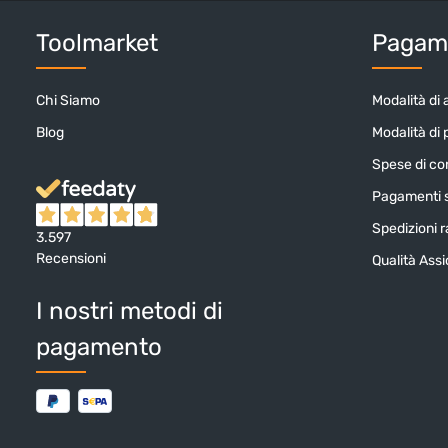
Toolmarket
Pagame
Chi Siamo
Modalità di 
Blog
Modalità di
Spese di c
Pagamenti s
Spedizioni ra
3.597
Recensioni
Qualità Ass
I nostri metodi di
pagamento