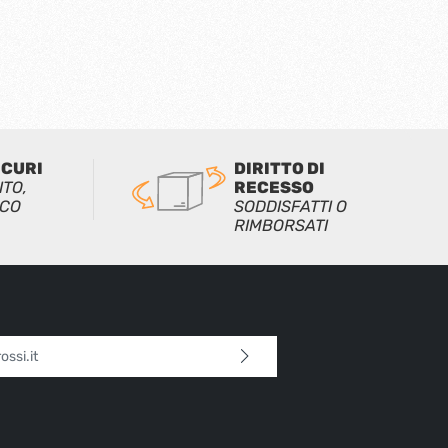
ICURI
DIRITTO DI
ITO,
RECESSO
ICO
SODDISFATTI O
RIMBORSATI
l*
 continua confermi di aver letto la nostra
sulla protezione dei dati
e di aver accettato i
i e condizioni generali
.
tteri sopra*