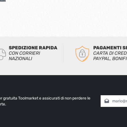
0mm
SPEDIZIONE RAPIDA
PAGAMENTI S
CON CORRIERI
CARTA DI CRED
NAZIONALI
PAYPAL, BONIF
ter gratuita Toolmarket e assicurati di non perdere le
Indirizzo e-mai
rte.
Selezionando
informativa 
nostri
termin
Inserisci i cara