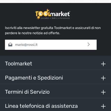
Iscriviti alla newsletter gratuita Toolmarket e assicurati di non
perdere le nostre notizie ed offerte.
Indirizzo e-mail*
Selezionando continua confermi di aver letto la nostra
informativa sulla protezione dei dati
e di aver accettato i
nostri
termini e condizioni generali
.
Toolmarket
Inserisci i caratteri sopra*
Pagamenti e Spedizioni
Termini di Servizio
Linea telefonica di assistenza