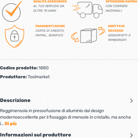
QUALITÀ ASSICURATA
SPEDIZIONE RAPIDA
AL TUO SERVIZIO DA
CON CORRIERI
OLTRE 70 ANNI!
NAZIONALI
PAGAMENTI SICURI
DIRITTO DI
CARTA DI CREDITO,
RECESSO
PAYPAL, BONIFICO
SODDISFATTI O
RIMBORSATI
Codice prodotto:
1880
Produttore:
Toolmarket
Descrizione
Reggimensola in pressofusione di alluminio dal design
modernoeccellente per il fissaggio di mensole in cristallo, ma anche
i…
Di più
Informazioni sul produttore