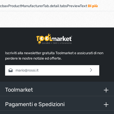
cbaxProductManufacturerTab.detail.tabsPreviewText
Di più
Iscriviti alla newsletter gratuita Toolmarket e assicurati di non
perdere le nostre notizie ed offerte.
Indirizzo e-mail*
Selezionando continua confermi di aver letto la nostra
informativa sulla protezione dei dati
e di aver accettato i
nostri
termini e condizioni generali
.
Toolmarket
Inserisci i caratteri sopra*
Pagamenti e Spedizioni