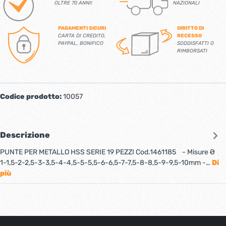
OLTRE 70 ANNI!
NAZIONALI
PAGAMENTI SICURI
DIRITTO DI
CARTA DI CREDITO,
RECESSO
PAYPAL, BONIFICO
SODDISFATTI O
RIMBORSATI
Codice prodotto:
10057
Descrizione
PUNTE PER METALLO HSS SERIE 19 PEZZI Cod.1461185 - Misure Ø
1-1,5-2-2,5-3-3,5-4-4,5-5-5,5-6-6,5-7-7,5-8-8,5-9-9,5-10mm -…
Di
più