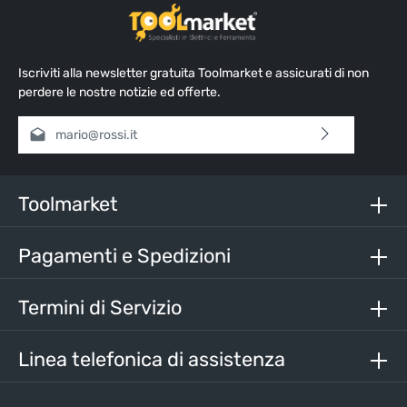
Iscriviti alla newsletter gratuita Toolmarket e assicurati di non
perdere le nostre notizie ed offerte.
Indirizzo e-mail*
Selezionando continua confermi di aver letto la nostra
informativa sulla protezione dei dati
e di aver accettato i
nostri
termini e condizioni generali
.
Toolmarket
Inserisci i caratteri sopra*
Pagamenti e Spedizioni
Termini di Servizio
Linea telefonica di assistenza