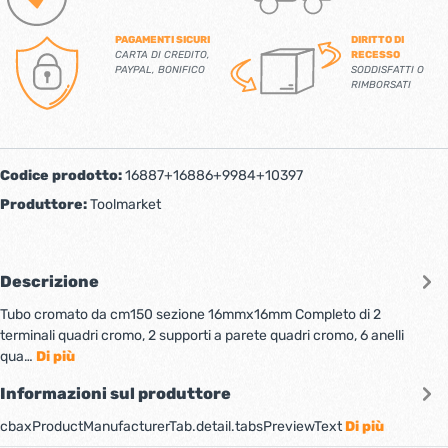
PAGAMENTI SICURI
DIRITTO DI
CARTA DI CREDITO,
RECESSO
PAYPAL, BONIFICO
SODDISFATTI O
RIMBORSATI
Codice prodotto:
16887+16886+9984+10397
Produttore:
Toolmarket
Descrizione
Tubo cromato da cm150 sezione 16mmx16mm Completo di 2
terminali quadri cromo, 2 supporti a parete quadri cromo, 6 anelli
qua…
Di più
Informazioni sul produttore
cbaxProductManufacturerTab.detail.tabsPreviewText
Di più